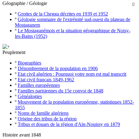
Géographie / Géologie

º
Grottes de la Chegga décrites en 1939 et 1952
º
Géologie sommaire de l'extrémité sud-ouest du plateau de
Mostaganem
º
Le Mostaganémois et la situation géographique de Noisy-
les-Bains (1952)
Peuplement
º
Biographies
º
Dénombrement de la population en 1906
º
Etat civil algérien : Pourquoi votre nom est mal transcrit
º
Etat civil français 1849-1962
º
Familles européennes
º
Familles parisiennes du 15e convoi de 1848
º
Généalogies
º
Mouvement de la population européenne, statistiques 1852-
1855
º
Noms de famille algériens
º
Origine des tribus de la région
º
Tribus et douars de la région d'Aïn-Nouissy en 1879
Histoire avant 1848