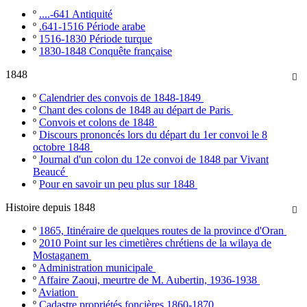
º
....-641 Antiquité
º
.641-1516 Période arabe
º
1516-1830 Période turque
º
1830-1848 Conquête française
1848

º
Calendrier des convois de 1848-1849
º
Chant des colons de 1848 au départ de Paris
º
Convois et colons de 1848
º
Discours prononcés lors du départ du 1er convoi le 8
octobre 1848
º
Journal d'un colon du 12e convoi de 1848 par Vivant
Beaucé
º
Pour en savoir un peu plus sur 1848
Histoire depuis 1848

º
1865, Itinéraire de quelques routes de la province d'Oran
º
2010 Point sur les cimetières chrétiens de la wilaya de
Mostaganem
º
Administration municipale
º
Affaire Zaoui, meurtre de M. Aubertin, 1936-1938
º
Aviation
º
Cadastre propriétés foncières 1860-1870