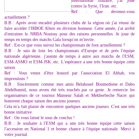
international titulaire, j'ai joué
contre la Syrie, l'Iran..etc.
Ref : Que devenez-vous
actuellement ?
B.B : Après avoir encadré plusieurs clubs de la région où j'ai réussi de
faire accéder l'IRBOE Kheir en division honneur. Cette année, j'ai arrêté
d'entrainer le NRBA Nouissy pour des raisons personnelles. Je joue de
temps en temps des matchs Gala lorsqu'on m'invite.
Ref : Est-ce que vous suivez les championnats de foot actuellement ?
B.B : Je suis de loin les championnats d'Europe et de prés l'équipe
nationale algérienne. j'assiste de temps à autre aux matchs de l'ESM,
ESM-ASMO et ESM-JSK..etc. L'espérance a une très bonne équipe cette
saison.
Ref : Vous venez d'être honoré par l'association El Ahbab, vos
impressions ?
B.B : Sincèrement comme mes amis Belahouel Boumediene et Daho
Abdelhamid, nous avons été très touchés par ce geste. Je remercie les
organisateurs de ce tournoi Manseur Salah et Mekherbeche Nacer qui
honorent chaque saison des anciens joueurs.
Cela m'a fait plaisir de rencontrer quelques anciens joueurs. C'est une très
bonne initiative.
Ref : On vous laissé le sous de conclus !
B.B : Je souhaite à l'ESM qui a une très bonne équipe cette saison
l'accession en National 1 et bonne chance à l'équipe nationale. Merci à
votre journal.