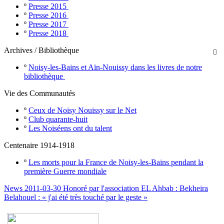
º
Presse 2015
º
Presse 2016
º
Presse 2017
º
Presse 2018
Archives / Bibliothèque

º
Noisy-les-Bains et Aïn-Nouissy dans les livres de notre
bibliothèque
Vie des Communautés
º
Ceux de Noisy Nouissy sur le Net
º
Club quarante-huit
º
Les Noiséens ont du talent
Centenaire 1914-1918
º
Les morts pour la France de Noisy-les-Bains pendant la
première Guerre mondiale
News 2011-03-30 Honoré par l'association EL Ahbab : Bekheira
Belahouel : « j'ai été très touché par le geste »