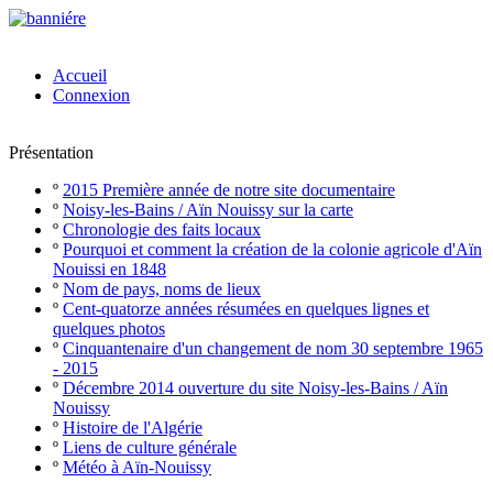
Accueil
Connexion
Présentation
º
2015 Première année de notre site documentaire
º
Noisy-les-Bains / Aïn Nouissy sur la carte
º
Chronologie des faits locaux
º
Pourquoi et comment la création de la colonie agricole d'Aïn
Nouissi en 1848
º
Nom de pays, noms de lieux
º
Cent-quatorze années résumées en quelques lignes et
quelques photos
º
Cinquantenaire d'un changement de nom 30 septembre 1965
- 2015
º
Décembre 2014 ouverture du site Noisy-les-Bains / Aïn
Nouissy
º
Histoire de l'Algérie
º
Liens de culture générale
º
Météo à Aïn-Nouissy