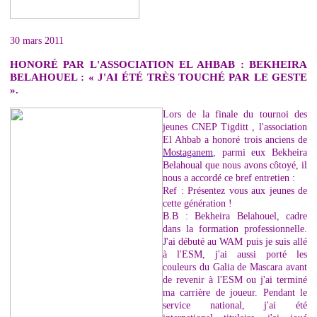
30 mars 2011
HONORÉ PAR L'ASSOCIATION EL AHBAB : BEKHEIRA
BELAHOUEL : « J'AI ÉTÉ TRÈS TOUCHÉ PAR LE GESTE
».
Lors de la finale du tournoi des
jeunes CNEP Tigditt , l'association
El Ahbab a honoré trois anciens de
Mostaganem
, parmi eux Bekheira
Belahoual que nous avons côtoyé, il
nous a accordé ce bref entretien :
Ref : Présentez vous aux jeunes de
cette génération !
B.B : Bekheira Belahouel, cadre
dans la formation professionnelle.
J'ai débuté au WAM puis je suis allé
à l'ESM, j'ai aussi porté les
couleurs du Galia de Mascara avant
de revenir à l'ESM ou j'ai terminé
ma carrière de joueur. Pendant le
service national, j'ai été