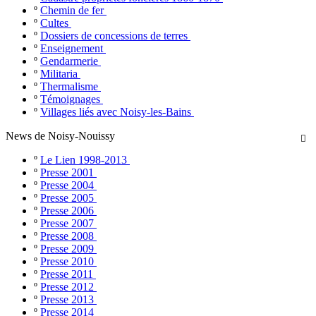
º
Chemin de fer
º
Cultes
º
Dossiers de concessions de terres
º
Enseignement
º
Gendarmerie
º
Militaria
º
Thermalisme
º
Témoignages
º
Villages liés avec Noisy-les-Bains
News de Noisy-Nouissy

º
Le Lien 1998-2013
º
Presse 2001
º
Presse 2004
º
Presse 2005
º
Presse 2006
º
Presse 2007
º
Presse 2008
º
Presse 2009
º
Presse 2010
º
Presse 2011
º
Presse 2012
º
Presse 2013
º
Presse 2014