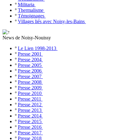
º
Militaria
º
Thermalisme
º
Témoignages
º
Villages liés avec Noisy-les-Bains
News de Noisy-Nouissy
º
Le Lien 1998-2013
º
Presse 2001
º
Presse 2004
º
Presse 2005
º
Presse 2006
º
Presse 2007
º
Presse 2008
º
Presse 2009
º
Presse 2010
º
Presse 2011
º
Presse 2012
º
Presse 2013
º
Presse 2014
º
Presse 2015
º
Presse 2016
º
Presse 2017
º
Presse 2018