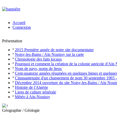
Accueil
Connexion
Présentation
º
2015 Première année de notre site documentaire
º
Noisy-les-Bains / Aïn Nouissy sur la carte
º
Chronologie des faits locaux
º
Pourquoi et comment la création de la colonie agricole d'Aïn
º
Nom de pays, noms de lieux
º
Cent-quatorze années résumées en quelques lignes et quelque
º
Cinquantenaire d'un changement de nom 30 septembre 1965 
º
Décembre 2014 ouverture du site Noisy-les-Bains / Aïn Noui
º
Histoire de l'Algérie
º
Liens de culture générale
º
Météo à Aïn-Nouissy
Géographie / Géologie