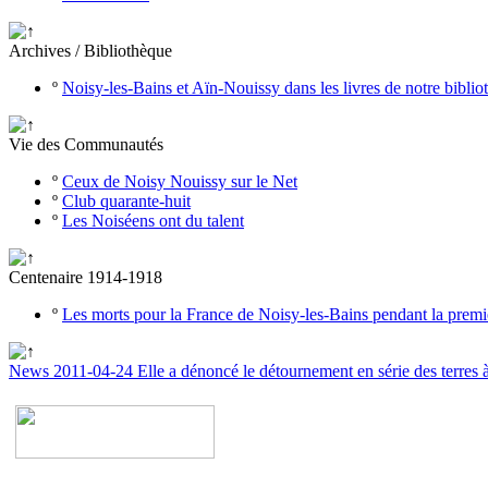
Archives / Bibliothèque
º
Noisy-les-Bains et Aïn-Nouissy dans les livres de notre bibli
Vie des Communautés
º
Ceux de Noisy Nouissy sur le Net
º
Club quarante-huit
º
Les Noiséens ont du talent
Centenaire 1914-1918
º
Les morts pour la France de Noisy-les-Bains pendant la prem
News 2011-04-24 Elle a dénoncé le détournement en série des terres