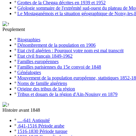
º
Grottes de la Chegga décrites en 1939 et 1952
º
Géologie sommaire de l'extrémité sud-ouest du plateau de M
º
Le Mostaganémois et la situation géographique de Noisy-les-
Peuplement
º
Biographies
º
Dénombrement de la population en 1906
º
Etat civil algérien : Pourquoi votre nom est mal transcrit
º
Etat civil français 1849-1962
º
Familles européennes
º
Familles parisiennes du 15e convoi de 1848
º
Généalogies
º
Mouvement de la population européenne, statistiques 1852-1
º
Noms de famille algériens
º
Origine des tribus de la région
º
Tribus et douars de la région d'Aïn-Nouissy en 1879
Histoire avant 1848
º
....-641 Antiquité
º
.641-1516 Période arabe
º
1516-1830 Période turque