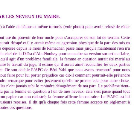
R LES NEVEUX DU MAIRE.
 à l'aide de bâtons et même torturés (voir photo) pour avoir refusé de céder
nt usé du pouvoir de leur oncle pour s‘accaparer de son lot de terrain. Cette
n aurait dérapé et il y aurait même eu agression physique de la part des mis en
été déposée depuis le mois de Ramadhan passé mais jusqu'à maintenant rien n'a
 chef de la Daïra d'Ain-Nouissy pour connaitre sa version sur cette affaire,
t qu'il agit d'un problème familiale, la femme en question aurait été marié au
e le travail du juge, il estime qu' il aurait aimé réconcilier les deux parties
rnure. De son coté le P/APC de Béni Yahi que nous avons rencontré pour nous
tout faire pour lui porter préjudice car dit-il comment pourrait-elle prétendre
indre remarque pour éviter justement qu'elle ne prenne cela pour autre chose,
 elles n'ont jamais subi le moindre désagrément de ma part. Le problème tient-
vendu par la femme en question à l'un de mes neveux, cela s'est passé quand tout
ucun papier car non cadastré, la femme affirme le contraire. Le P/APC est lui
 plusieurs reprises, il dit qu'à chaque fois cette femme accepte un règlement à
outes ces questions.