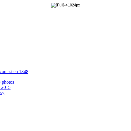
 Nouissi en 1848
s photos
- 2015
ssy