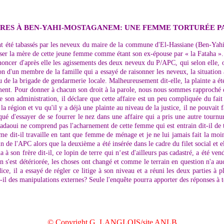
RRES À BEN-YAHI-MOSTAGANEM: UNE FEMME TORTURÉE PA
nt été tabassés par les neveux du maire de la commune d'El-Hassiane (Ben-Yahi)
cuser la mère de cette jeune femme comme étant son ex-épouse par « la Fataha ».
noncer d'après elle les agissements des deux neveux du P/APC, qui selon elle, o
ntion d'un membre de la famille qui a essayé de raisonner les neveux, la situatio
eau de la brigade de gendarmerie locale. Malheureusement dit-elle, la plainte a 
ment. Pour donner à chacun son droit à la parole, nous nous sommes rapproché du
de son administration, il déclare que cette affaire est un peu compliquée du fai
égion et vu qu'il y a déjà une plainte au niveau de la justice, il ne pouvait fair
liqué d'essayer de se fourrer le nez dans une affaire qui a pris une autre tou
.Saadaoui ne comprend pas l'acharnement de cette femme qui est entrain dit-il de 
mme dit-il travaille en tant que femme de ménage et je ne lui jamais fait la mo
ein de l'APC alors que la deuxième a été insérée dans le cadre du filet social et
ha à son frère dit-il, ce lopin de terre qui n‘est d'ailleurs pas cadastré, a été 
on s'est détériorée, les choses ont changé et comme le terrain en question n'a a
udice, il a essayé de régler ce litige à son niveau et a réuni les deux parties à
-t-il des manipulations externes? Seule l'enquête pourra apporter des réponses à t
© Copyright G. LANGLOIS/site ANLB