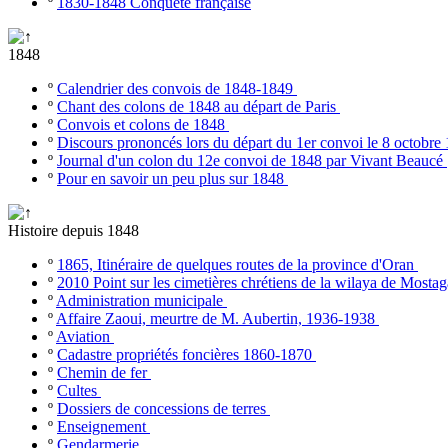
º
1830-1848 Conquête française
1848
º
Calendrier des convois de 1848-1849
º
Chant des colons de 1848 au départ de Paris
º
Convois et colons de 1848
º
Discours prononcés lors du départ du 1er convoi le 8 octobr
º
Journal d'un colon du 12e convoi de 1848 par Vivant Beaucé
º
Pour en savoir un peu plus sur 1848
Histoire depuis 1848
º
1865, Itinéraire de quelques routes de la province d'Oran
º
2010 Point sur les cimetières chrétiens de la wilaya de Most
º
Administration municipale
º
Affaire Zaoui, meurtre de M. Aubertin, 1936-1938
º
Aviation
º
Cadastre propriétés foncières 1860-1870
º
Chemin de fer
º
Cultes
º
Dossiers de concessions de terres
º
Enseignement
º
Gendarmerie