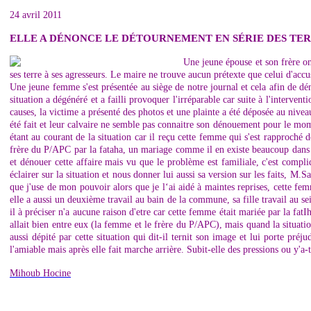
24 avril 2011
ELLE A DÉNONCE LE DÉTOURNEMENT EN SÉRIE DES TE
Une jeune épouse et son frère o
ses terre à ses agresseurs. Le maire ne trouve aucun prétexte que celui d'ac
Une jeune femme s'est présentée au siège de notre journal et cela afin de dé
situation a dégénéré et a failli provoquer l'irréparable car suite à l'interve
causes, la victime a présenté des photos et une plainte a été déposée au niv
été fait et leur calvaire ne semble pas connaitre son dénouement pour le mo
étant au courant de la situation car il reçu cette femme qui s'est rapproché 
frère du P/APC par la fataha, un mariage comme il en existe beaucoup dans la r
et dénouer cette affaire mais vu que le problème est familiale, c'est comp
éclairer sur la situation et nous donner lui aussi sa version sur les faits, M
que j'use de mon pouvoir alors que je l‘ai aidé à maintes reprises, cette fe
elle a aussi un deuxième travail au bain de la commune, sa fille travail au s
il à préciser n'a aucune raison d'etre car cette femme était mariée par la fatI
allait bien entre eux (la femme et le frère du P/APC), mais quand la situati
aussi dépité par cette situation qui dit-il ternit son image et lui porte préj
l'amiable mais après elle fait marche arrière. Subit-elle des pressions ou y'a
Mihoub Hocine