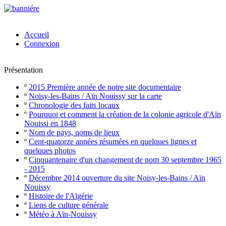
Accueil
Connexion
Présentation
º
2015 Première année de notre site documentaire
º
Noisy-les-Bains / Aïn Nouissy sur la carte
º
Chronologie des faits locaux
º
Pourquoi et comment la création de la colonie agricole d'Aïn
Nouissi en 1848
º
Nom de pays, noms de lieux
º
Cent-quatorze années résumées en quelques lignes et
quelques photos
º
Cinquantenaire d'un changement de nom 30 septembre 1965
- 2015
º
Décembre 2014 ouverture du site Noisy-les-Bains / Aïn
Nouissy
º
Histoire de l'Algérie
º
Liens de culture générale
º
Météo à Aïn-Nouissy