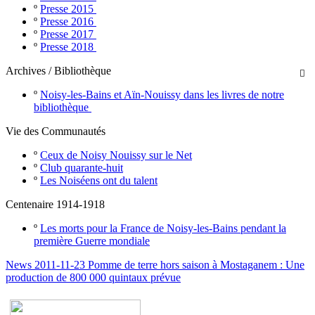
º
Presse 2015
º
Presse 2016
º
Presse 2017
º
Presse 2018
Archives / Bibliothèque

º
Noisy-les-Bains et Aïn-Nouissy dans les livres de notre
bibliothèque
Vie des Communautés
º
Ceux de Noisy Nouissy sur le Net
º
Club quarante-huit
º
Les Noiséens ont du talent
Centenaire 1914-1918
º
Les morts pour la France de Noisy-les-Bains pendant la
première Guerre mondiale
News 2011-11-23 Pomme de terre hors saison à Mostaganem : Une
production de 800 000 quintaux prévue