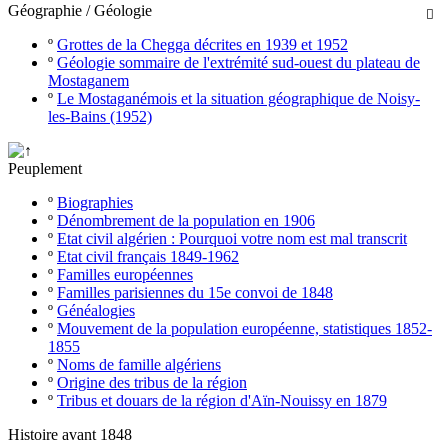
Géographie / Géologie

º
Grottes de la Chegga décrites en 1939 et 1952
º
Géologie sommaire de l'extrémité sud-ouest du plateau de
Mostaganem
º
Le Mostaganémois et la situation géographique de Noisy-
les-Bains (1952)
Peuplement
º
Biographies
º
Dénombrement de la population en 1906
º
Etat civil algérien : Pourquoi votre nom est mal transcrit
º
Etat civil français 1849-1962
º
Familles européennes
º
Familles parisiennes du 15e convoi de 1848
º
Généalogies
º
Mouvement de la population européenne, statistiques 1852-
1855
º
Noms de famille algériens
º
Origine des tribus de la région
º
Tribus et douars de la région d'Aïn-Nouissy en 1879
Histoire avant 1848