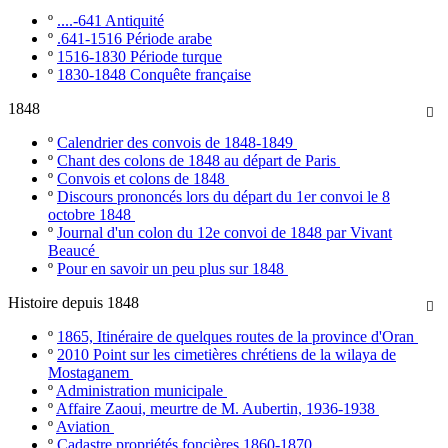
º
....-641 Antiquité
º
.641-1516 Période arabe
º
1516-1830 Période turque
º
1830-1848 Conquête française
1848

º
Calendrier des convois de 1848-1849
º
Chant des colons de 1848 au départ de Paris
º
Convois et colons de 1848
º
Discours prononcés lors du départ du 1er convoi le 8
octobre 1848
º
Journal d'un colon du 12e convoi de 1848 par Vivant
Beaucé
º
Pour en savoir un peu plus sur 1848
Histoire depuis 1848

º
1865, Itinéraire de quelques routes de la province d'Oran
º
2010 Point sur les cimetières chrétiens de la wilaya de
Mostaganem
º
Administration municipale
º
Affaire Zaoui, meurtre de M. Aubertin, 1936-1938
º
Aviation
º
Cadastre propriétés foncières 1860-1870