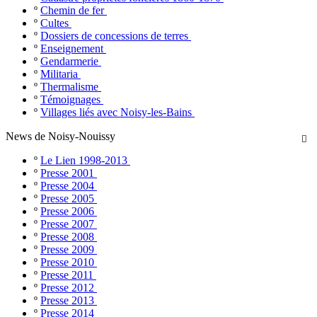
º
Chemin de fer
º
Cultes
º
Dossiers de concessions de terres
º
Enseignement
º
Gendarmerie
º
Militaria
º
Thermalisme
º
Témoignages
º
Villages liés avec Noisy-les-Bains
News de Noisy-Nouissy

º
Le Lien 1998-2013
º
Presse 2001
º
Presse 2004
º
Presse 2005
º
Presse 2006
º
Presse 2007
º
Presse 2008
º
Presse 2009
º
Presse 2010
º
Presse 2011
º
Presse 2012
º
Presse 2013
º
Presse 2014