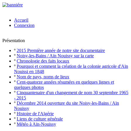
Accueil
Connexion
Présentation
º
2015 Première année de notre site documentaire
º
Noisy-les-Bains / Aïn Nouissy sur la carte
º
Chronologie des faits locaux
º
Pourquoi et comment la création de la colonie agricole d'Aïn
Nouissi en 1848
º
Nom de pays, noms de lieux
º
Cent-quatorze années résumées en quelques lignes et
quelques photos
º
Cinquantenaire d'un changement de nom 30 septembre 1965
- 2015
º
Décembre 2014 ouverture du site Noisy-les-Bains / Aïn
Nouissy
º
Histoire de l'Algérie
º
Liens de culture générale
º
Météo à Aïn-Nouissy