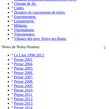
º
Chemin de fer
º
Cultes
º
Dossiers de concessions de terres
º
Enseignement
º
Gendarmerie
º
Militaria
º
Thermalisme
º
Témoignages
º
Villages liés avec Noisy-les-Bains
News de Noisy-Nouissy

º
Le Lien 1998-2013
º
Presse 2001
º
Presse 2004
º
Presse 2005
º
Presse 2006
º
Presse 2007
º
Presse 2008
º
Presse 2009
º
Presse 2010
º
Presse 2011
º
Presse 2012
º
Presse 2013
º
Presse 2014