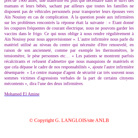
près de 1900 âmes, une maternité est plus que nécessaire dans le suivi des
mamans et leurs bébés, sachant par ailleurs que toutes les familles ne
disposent pas de véhicules personnels pour transporter leurs épouses vers
Aïn Nouissy en cas de complication. A la question posée aux infirmières
sur les problèmes rencontrés la réponse était la suivante : « Etant donné
les coupures fréquentes de courant électrique, nous ne pouvons garder les
vaccins dans le frigo. Ce qui nous oblige à nous rendre régulièrement à
Aïn Nouissy pour nous approvisionner ». L'autre infirmière nous parle du
matériel utilisé au niveau du centre qui nécessite d'être renouvelé, en
raison de son ancienneté, comme par exemple les thermomètres, le
tensiomètre, le pèse personnes etc… « Les patients se montrent parfois
récalcitrants et refusent d'admettre que nous manquions de matériels et
que cela dépasse le cadre de nos responsabilités », ajoute l'autre infirmière
désemparée. « Le centre manque d'agent de sécurité car très souvent nous
sommes victimes d'agressions verbales de la part de certains citoyens
mécontents », dira l'une des deux infirmières.
Mohamed El Amine
© Copyright G. LANGLOIS/site ANLB