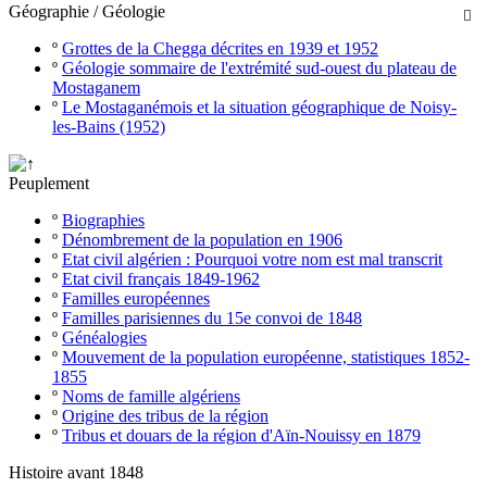
Géographie / Géologie

º
Grottes de la Chegga décrites en 1939 et 1952
º
Géologie sommaire de l'extrémité sud-ouest du plateau de
Mostaganem
º
Le Mostaganémois et la situation géographique de Noisy-
les-Bains (1952)
Peuplement
º
Biographies
º
Dénombrement de la population en 1906
º
Etat civil algérien : Pourquoi votre nom est mal transcrit
º
Etat civil français 1849-1962
º
Familles européennes
º
Familles parisiennes du 15e convoi de 1848
º
Généalogies
º
Mouvement de la population européenne, statistiques 1852-
1855
º
Noms de famille algériens
º
Origine des tribus de la région
º
Tribus et douars de la région d'Aïn-Nouissy en 1879
Histoire avant 1848