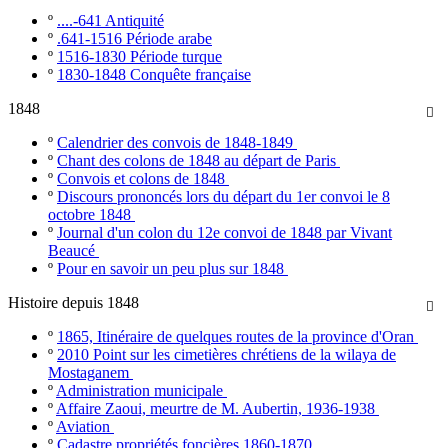
º
....-641 Antiquité
º
.641-1516 Période arabe
º
1516-1830 Période turque
º
1830-1848 Conquête française
1848

º
Calendrier des convois de 1848-1849
º
Chant des colons de 1848 au départ de Paris
º
Convois et colons de 1848
º
Discours prononcés lors du départ du 1er convoi le 8
octobre 1848
º
Journal d'un colon du 12e convoi de 1848 par Vivant
Beaucé
º
Pour en savoir un peu plus sur 1848
Histoire depuis 1848

º
1865, Itinéraire de quelques routes de la province d'Oran
º
2010 Point sur les cimetières chrétiens de la wilaya de
Mostaganem
º
Administration municipale
º
Affaire Zaoui, meurtre de M. Aubertin, 1936-1938
º
Aviation
º
Cadastre propriétés foncières 1860-1870