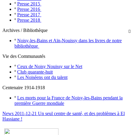
º
Presse 2015
º
Presse 2016
º
Presse 2017
º
Presse 2018
Archives / Bibliothèque

º
Noisy-les-Bains et Aïn-Nouissy dans les livres de notre
bibliothèque
Vie des Communautés
º
Ceux de Noisy Nouissy sur le Net
º
Club quarante-huit
º
Les Noiséens ont du talent
Centenaire 1914-1918
º
Les morts pour la France de Noisy-les-Bains pendant la
première Guerre mondiale
News 2011-12-21 Un seul centre de santé, et des problèmes à El
Hassiane !