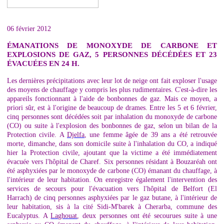
06 février 2012
ÉMANATIONS DE MONOXYDE DE CARBONE ET
EXPLOSIONS DE GAZ, 5 PERSONNES DÉCÉDÉES ET 23
ÉVACUÉES EN 24 H.
Les dernières précipitations avec leur lot de neige ont fait exploser l'usage
des moyens de chauffage y compris les plus rudimentaires. C'est-à-dire les
appareils fonctionnant à l'aide de bonbonnes de gaz. Mais ce moyen, a
priori sûr, est à l'origine de beaucoup de drames. Entre les 5 et 6 février,
cinq personnes sont décédées soit par inhalation du monoxyde de carbone
(CO) ou suite à l'explosion des bonbonnes de gaz, selon un bilan de la
Protection civile. A
Djelfa
, une femme âgée de 39 ans a été retrouvée
morte, dimanche, dans son domicile suite à l'inhalation du CO, a indiqué
hier la Protection civile, ajoutant que la victime a été immédiatement
évacuée vers l'hôpital de Charef. Six personnes résidant à Bouzaréah ont
été asphyxiées par le monoxyde de carbone (CO) émanant du chauffage, à
l'intérieur de leur habitation. On enregistre également l'intervention des
services de secours pour l'évacuation vers l'hôpital de Belfort (El
Harrach) de cinq personnes asphyxiées par le gaz butane, à l'intérieur de
leur habitation, sis à la cité Sidi-M'barek à Cherarba, commune des
Eucalyptus. A
Laghouat
, deux personnes ont été secourues suite à une