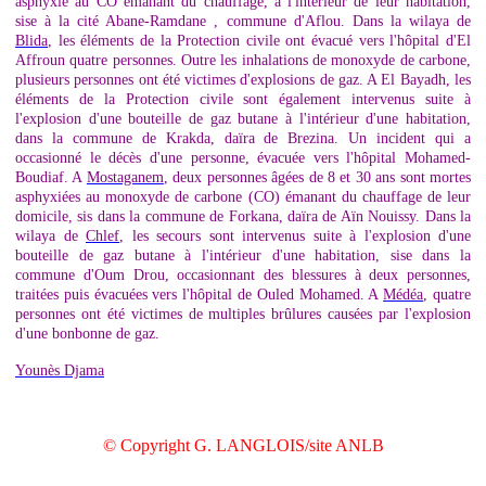
asphyxie au CO émanant du chauffage, à l'intérieur de leur habitation,
sise à la cité Abane-Ramdane , commune d'Aflou. Dans la wilaya de
Blida
, les éléments de la Protection civile ont évacué vers l'hôpital d'El
Affroun quatre personnes. Outre les inhalations de monoxyde de carbone,
plusieurs personnes ont été victimes d'explosions de gaz. A El Bayadh, les
éléments de la Protection civile sont également intervenus suite à
l'explosion d'une bouteille de gaz butane à l'intérieur d'une habitation,
dans la commune de Krakda, daïra de Brezina. Un incident qui a
occasionné le décès d'une personne, évacuée vers l'hôpital Mohamed-
Boudiaf. A
Mostaganem
, deux personnes âgées de 8 et 30 ans sont mortes
asphyxiées au monoxyde de carbone (CO) émanant du chauffage de leur
domicile, sis dans la commune de Forkana, daïra de Aïn Nouissy. Dans la
wilaya de
Chlef
, les secours sont intervenus suite à l'explosion d'une
bouteille de gaz butane à l'intérieur d'une habitation, sise dans la
commune d'Oum Drou, occasionnant des blessures à deux personnes,
traitées puis évacuées vers l'hôpital de Ouled Mohamed. A
Médéa
, quatre
personnes ont été victimes de multiples brûlures causées par l'explosion
d'une bonbonne de gaz.
Younès Djama
© Copyright G. LANGLOIS/site ANLB