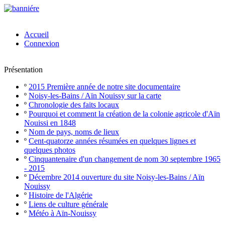
Accueil
Connexion
Présentation
º
2015 Première année de notre site documentaire
º
Noisy-les-Bains / Aïn Nouissy sur la carte
º
Chronologie des faits locaux
º
Pourquoi et comment la création de la colonie agricole d'Aïn
Nouissi en 1848
º
Nom de pays, noms de lieux
º
Cent-quatorze années résumées en quelques lignes et
quelques photos
º
Cinquantenaire d'un changement de nom 30 septembre 1965
- 2015
º
Décembre 2014 ouverture du site Noisy-les-Bains / Aïn
Nouissy
º
Histoire de l'Algérie
º
Liens de culture générale
º
Météo à Aïn-Nouissy