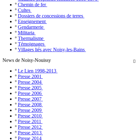
º
Chemin de fer
º
Cultes
º
Dossiers de concessions de terres
º
Enseignement
º
Gendarmerie
º
Militaria
º
Thermalisme
º
Témoignages
º
Villages liés avec Noisy-les-Bains
News de Noisy-Nouissy

º
Le Lien 1998-2013
º
Presse 2001
º
Presse 2004
º
Presse 2005
º
Presse 2006
º
Presse 2007
º
Presse 2008
º
Presse 2009
º
Presse 2010
º
Presse 2011
º
Presse 2012
º
Presse 2013
º
Presse 2014