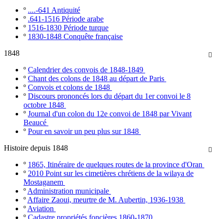
º
....-641 Antiquité
º
.641-1516 Période arabe
º
1516-1830 Période turque
º
1830-1848 Conquête française
1848

º
Calendrier des convois de 1848-1849
º
Chant des colons de 1848 au départ de Paris
º
Convois et colons de 1848
º
Discours prononcés lors du départ du 1er convoi le 8
octobre 1848
º
Journal d'un colon du 12e convoi de 1848 par Vivant
Beaucé
º
Pour en savoir un peu plus sur 1848
Histoire depuis 1848

º
1865, Itinéraire de quelques routes de la province d'Oran
º
2010 Point sur les cimetières chrétiens de la wilaya de
Mostaganem
º
Administration municipale
º
Affaire Zaoui, meurtre de M. Aubertin, 1936-1938
º
Aviation
º
Cadastre propriétés foncières 1860-1870