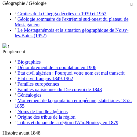
Géographie / Géologie

º
Grottes de la Chegga décrites en 1939 et 1952
º
Géologie sommaire de l'extrémité sud-ouest du plateau de
Mostaganem
º
Le Mostaganémois et la situation géographique de Noisy-
les-Bains (1952)
Peuplement
º
Biographies
º
Dénombrement de la population en 1906
º
Etat civil algérien : Pourquoi votre nom est mal transcrit
º
Etat civil français 1849-1962
º
Familles européennes
º
Familles parisiennes du 15e convoi de 1848
º
Généalogies
º
Mouvement de la population européenne, statistiques 1852-
1855
º
Noms de famille algériens
º
Origine des tribus de la région
º
Tribus et douars de la région d'Aïn-Nouissy en 1879
Histoire avant 1848