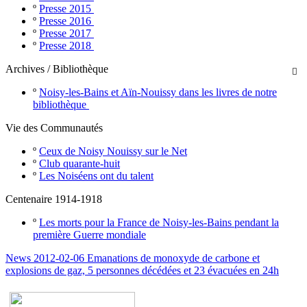
º
Presse 2015
º
Presse 2016
º
Presse 2017
º
Presse 2018
Archives / Bibliothèque

º
Noisy-les-Bains et Aïn-Nouissy dans les livres de notre
bibliothèque
Vie des Communautés
º
Ceux de Noisy Nouissy sur le Net
º
Club quarante-huit
º
Les Noiséens ont du talent
Centenaire 1914-1918
º
Les morts pour la France de Noisy-les-Bains pendant la
première Guerre mondiale
News 2012-02-06 Emanations de monoxyde de carbone et
explosions de gaz, 5 personnes décédées et 23 évacuées en 24h