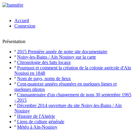
Accueil
Connexion
Présentation
º
2015 Première année de notre site documentaire
º
Noisy-les-Bains / Aïn Nouissy sur la carte
º
Chronologie des faits locaux
º
Pourquoi et comment la création de la colonie agricole d'Aïn
Nouissi en 1848
º
Nom de pays, noms de lieux
º
Cent-quatorze années résumées en quelques lignes et
quelques photos
º
Cinquantenaire d'un changement de nom 30 septembre 1965
- 2015
º
Décembre 2014 ouverture du site Noisy-les-Bains / Aïn
Nouissy
º
Histoire de l'Algérie
º
Liens de culture générale
º
Météo à Aïn-Nouissy