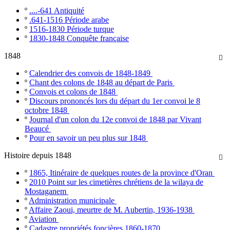
º
....-641 Antiquité
º
.641-1516 Période arabe
º
1516-1830 Période turque
º
1830-1848 Conquête française
1848

º
Calendrier des convois de 1848-1849
º
Chant des colons de 1848 au départ de Paris
º
Convois et colons de 1848
º
Discours prononcés lors du départ du 1er convoi le 8
octobre 1848
º
Journal d'un colon du 12e convoi de 1848 par Vivant
Beaucé
º
Pour en savoir un peu plus sur 1848
Histoire depuis 1848

º
1865, Itinéraire de quelques routes de la province d'Oran
º
2010 Point sur les cimetières chrétiens de la wilaya de
Mostaganem
º
Administration municipale
º
Affaire Zaoui, meurtre de M. Aubertin, 1936-1938
º
Aviation
º
Cadastre propriétés foncières 1860-1870