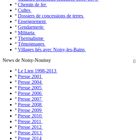
º
Chemin de fer
º
Cultes
º
Dossiers de concessions de terres
º
Enseignement
º
Gendarmerie
º
Militaria
º
Thermalisme
º
Témoignages
º
Villages liés avec Noisy-les-Bains
News de Noisy-Nouissy

º
Le Lien 1998-2013
º
Presse 2001
º
Presse 2004
º
Presse 2005
º
Presse 2006
º
Presse 2007
º
Presse 2008
º
Presse 2009
º
Presse 2010
º
Presse 2011
º
Presse 2012
º
Presse 2013
º
Presse 2014