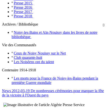
º
Presse 2015
º
Presse 2016
º
Presse 2017
º
Presse 2018
Archives / Bibliothèque

º
Noisy-les-Bains et Aïn-Nouissy dans les livres de notre
bibliothèque
Vie des Communautés
º
Ceux de Noisy Nouissy sur le Net
º
Club quarante-huit
º
Les Noiséens ont du talent
Centenaire 1914-1918
º
Les morts pour la France de Noisy-les-Bains pendant la
première Guerre mondiale
News 2012-03-19 De nombreuses cérémonies pour marquer la fête
de la victoire à l'Ouest du pays