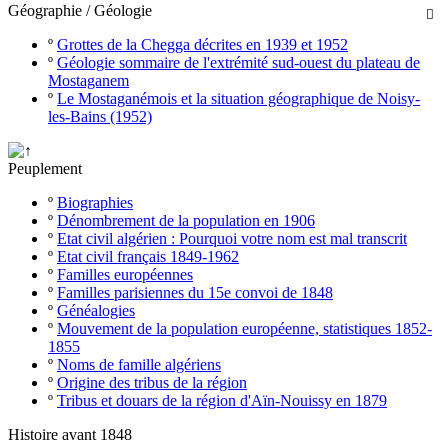
Géographie / Géologie

º
Grottes de la Chegga décrites en 1939 et 1952
º
Géologie sommaire de l'extrémité sud-ouest du plateau de
Mostaganem
º
Le Mostaganémois et la situation géographique de Noisy-
les-Bains (1952)
Peuplement
º
Biographies
º
Dénombrement de la population en 1906
º
Etat civil algérien : Pourquoi votre nom est mal transcrit
º
Etat civil français 1849-1962
º
Familles européennes
º
Familles parisiennes du 15e convoi de 1848
º
Généalogies
º
Mouvement de la population européenne, statistiques 1852-
1855
º
Noms de famille algériens
º
Origine des tribus de la région
º
Tribus et douars de la région d'Aïn-Nouissy en 1879
Histoire avant 1848