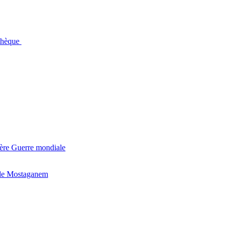
othèque
ière Guerre mondiale
 de Mostaganem