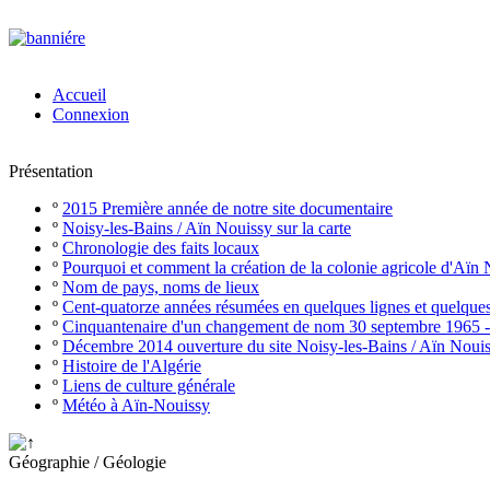
Accueil
Connexion
Présentation
º
2015 Première année de notre site documentaire
º
Noisy-les-Bains / Aïn Nouissy sur la carte
º
Chronologie des faits locaux
º
Pourquoi et comment la création de la colonie agricole d'Aïn
º
Nom de pays, noms de lieux
º
Cent-quatorze années résumées en quelques lignes et quelque
º
Cinquantenaire d'un changement de nom 30 septembre 1965 
º
Décembre 2014 ouverture du site Noisy-les-Bains / Aïn Noui
º
Histoire de l'Algérie
º
Liens de culture générale
º
Météo à Aïn-Nouissy
Géographie / Géologie