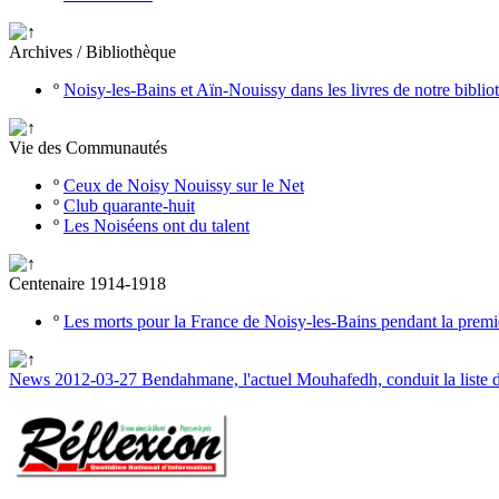
Archives / Bibliothèque
º
Noisy-les-Bains et Aïn-Nouissy dans les livres de notre bibli
Vie des Communautés
º
Ceux de Noisy Nouissy sur le Net
º
Club quarante-huit
º
Les Noiséens ont du talent
Centenaire 1914-1918
º
Les morts pour la France de Noisy-les-Bains pendant la prem
News 2012-03-27 Bendahmane, l'actuel Mouhafedh, conduit la liste