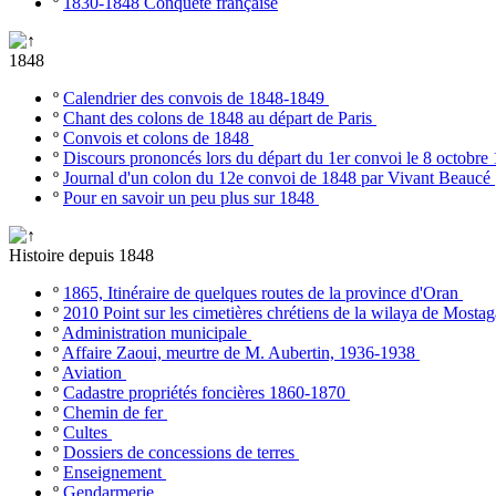
º
1830-1848 Conquête française
1848
º
Calendrier des convois de 1848-1849
º
Chant des colons de 1848 au départ de Paris
º
Convois et colons de 1848
º
Discours prononcés lors du départ du 1er convoi le 8 octobr
º
Journal d'un colon du 12e convoi de 1848 par Vivant Beaucé
º
Pour en savoir un peu plus sur 1848
Histoire depuis 1848
º
1865, Itinéraire de quelques routes de la province d'Oran
º
2010 Point sur les cimetières chrétiens de la wilaya de Most
º
Administration municipale
º
Affaire Zaoui, meurtre de M. Aubertin, 1936-1938
º
Aviation
º
Cadastre propriétés foncières 1860-1870
º
Chemin de fer
º
Cultes
º
Dossiers de concessions de terres
º
Enseignement
º
Gendarmerie