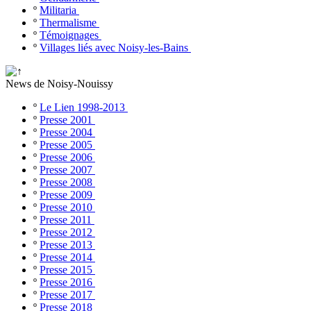
º
Militaria
º
Thermalisme
º
Témoignages
º
Villages liés avec Noisy-les-Bains
News de Noisy-Nouissy
º
Le Lien 1998-2013
º
Presse 2001
º
Presse 2004
º
Presse 2005
º
Presse 2006
º
Presse 2007
º
Presse 2008
º
Presse 2009
º
Presse 2010
º
Presse 2011
º
Presse 2012
º
Presse 2013
º
Presse 2014
º
Presse 2015
º
Presse 2016
º
Presse 2017
º
Presse 2018