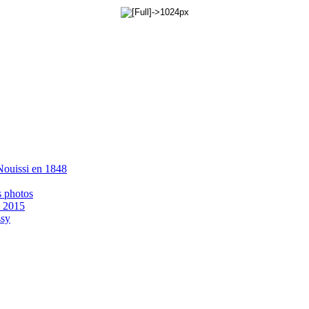
 Nouissi en 1848
s photos
- 2015
ssy