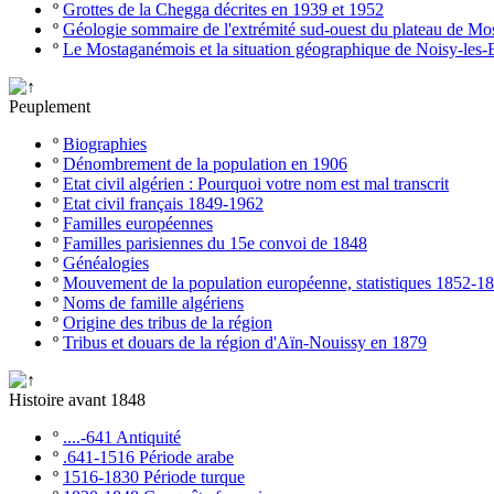
º
Grottes de la Chegga décrites en 1939 et 1952
º
Géologie sommaire de l'extrémité sud-ouest du plateau de M
º
Le Mostaganémois et la situation géographique de Noisy-les-
Peuplement
º
Biographies
º
Dénombrement de la population en 1906
º
Etat civil algérien : Pourquoi votre nom est mal transcrit
º
Etat civil français 1849-1962
º
Familles européennes
º
Familles parisiennes du 15e convoi de 1848
º
Généalogies
º
Mouvement de la population européenne, statistiques 1852-1
º
Noms de famille algériens
º
Origine des tribus de la région
º
Tribus et douars de la région d'Aïn-Nouissy en 1879
Histoire avant 1848
º
....-641 Antiquité
º
.641-1516 Période arabe
º
1516-1830 Période turque