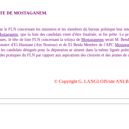
STE DE MOSTAGANEM.
 par le FLN concernant les ministres et les membres du bureau politique leur inte
ostaganem
, que la liste des candidats vient d'être finalisée, et fin prête. Le
ues, le tête de liste FLN concernant la wilaya de
Mostaganemn
serait M. Ben
x maire d'El Hassiane (Ain Nouissy) et de El Beida Membre de l'APC
Mostag
es candidats désignés pour la députation se situent dans la même lignée politi
es pratiques du FLN par rapport aux aspirations des citoyens et des jeunes de ce
© Copyright G. LANGLOIS/site ANLB