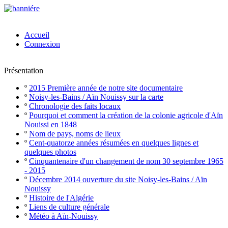
Accueil
Connexion
Présentation
º
2015 Première année de notre site documentaire
º
Noisy-les-Bains / Aïn Nouissy sur la carte
º
Chronologie des faits locaux
º
Pourquoi et comment la création de la colonie agricole d'Aïn
Nouissi en 1848
º
Nom de pays, noms de lieux
º
Cent-quatorze années résumées en quelques lignes et
quelques photos
º
Cinquantenaire d'un changement de nom 30 septembre 1965
- 2015
º
Décembre 2014 ouverture du site Noisy-les-Bains / Aïn
Nouissy
º
Histoire de l'Algérie
º
Liens de culture générale
º
Météo à Aïn-Nouissy