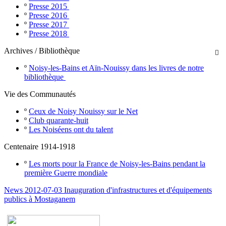
º
Presse 2015
º
Presse 2016
º
Presse 2017
º
Presse 2018
Archives / Bibliothèque

º
Noisy-les-Bains et Aïn-Nouissy dans les livres de notre
bibliothèque
Vie des Communautés
º
Ceux de Noisy Nouissy sur le Net
º
Club quarante-huit
º
Les Noiséens ont du talent
Centenaire 1914-1918
º
Les morts pour la France de Noisy-les-Bains pendant la
première Guerre mondiale
News 2012-07-03 Inauguration d'infrastructures et d'équipements
publics à Mostaganem