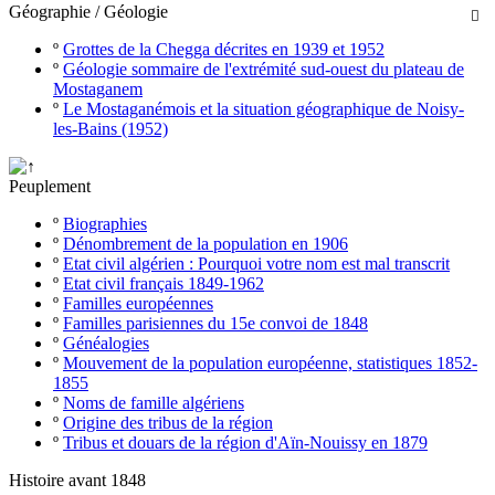
Géographie / Géologie

º
Grottes de la Chegga décrites en 1939 et 1952
º
Géologie sommaire de l'extrémité sud-ouest du plateau de
Mostaganem
º
Le Mostaganémois et la situation géographique de Noisy-
les-Bains (1952)
Peuplement
º
Biographies
º
Dénombrement de la population en 1906
º
Etat civil algérien : Pourquoi votre nom est mal transcrit
º
Etat civil français 1849-1962
º
Familles européennes
º
Familles parisiennes du 15e convoi de 1848
º
Généalogies
º
Mouvement de la population européenne, statistiques 1852-
1855
º
Noms de famille algériens
º
Origine des tribus de la région
º
Tribus et douars de la région d'Aïn-Nouissy en 1879
Histoire avant 1848