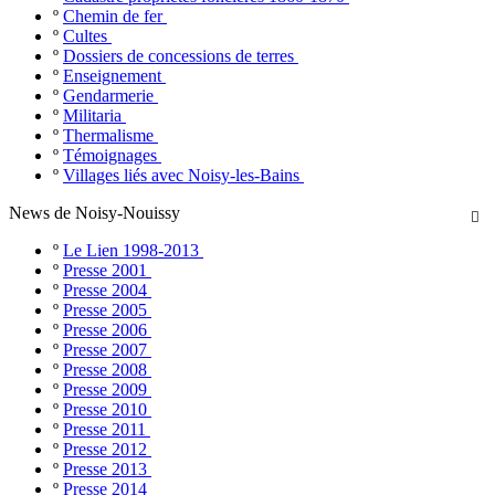
º
Chemin de fer
º
Cultes
º
Dossiers de concessions de terres
º
Enseignement
º
Gendarmerie
º
Militaria
º
Thermalisme
º
Témoignages
º
Villages liés avec Noisy-les-Bains
News de Noisy-Nouissy

º
Le Lien 1998-2013
º
Presse 2001
º
Presse 2004
º
Presse 2005
º
Presse 2006
º
Presse 2007
º
Presse 2008
º
Presse 2009
º
Presse 2010
º
Presse 2011
º
Presse 2012
º
Presse 2013
º
Presse 2014