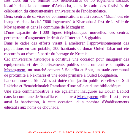
Des clefs ont été remises aux bénéficiaires de 30 logements sociaux
locatifs dans la commune d'Achaacha, dans le cadre des festivités de
célébration du cinquantenaire anniversaire de l'indépendance.
Deux centres de services de communications multi réseaux "Msan" ont été
inaugurés dans la cité "600 logements" à Kharouba à l'est de la ville de
Mostaganem
et dans la commune de Mazaghran.
D'une capacité de 1.000 lignes téléphoniques nouvelles, ces centres
permettront d'augmenter le débit de l'Internet à 8 gigabits.
Dans le cadre des efforts visant à améliorer l'approvisionnement des
populations en eau potable, 300 habitants de douar Ouled Tahar ont été
raccordés au réseau à partir du barrage de Kramis.
Cet anniversaire historique a constitué une occasion pour inaugurer des
équipements et des établissements publics dont un centre d'impôts à
Mostaganem
, un marché couvert à Souaflia et Sour, un stade communal
de proximité à Nekmaria et une école primaire à Ouled Boughalem.
La commune de Sidi Ali s'est dotée d'un jardin public et celles de Sidi
Lakhdar et Benabdelmalek Ramdane d'une salle et d'une bibliothèque.
Une stèle commémorative a été également inaugurée au Douar Labiod
dans la commune de Souaflia et un autre à
Mostaganem
-ville. Il est prévu
aussi la baptisation, à cette occasion, d'un nombre d'établissements
éducatifs aux noms de chouhada.