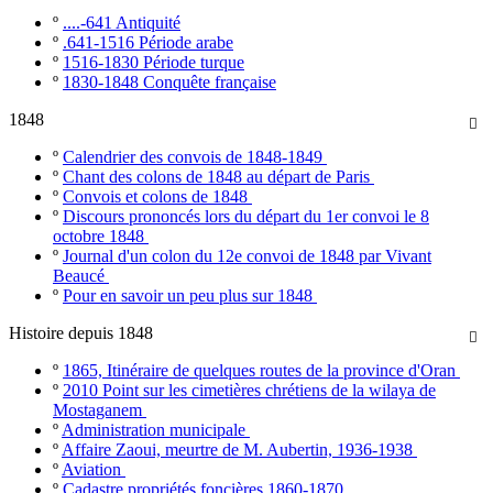
º
....-641 Antiquité
º
.641-1516 Période arabe
º
1516-1830 Période turque
º
1830-1848 Conquête française
1848

º
Calendrier des convois de 1848-1849
º
Chant des colons de 1848 au départ de Paris
º
Convois et colons de 1848
º
Discours prononcés lors du départ du 1er convoi le 8
octobre 1848
º
Journal d'un colon du 12e convoi de 1848 par Vivant
Beaucé
º
Pour en savoir un peu plus sur 1848
Histoire depuis 1848

º
1865, Itinéraire de quelques routes de la province d'Oran
º
2010 Point sur les cimetières chrétiens de la wilaya de
Mostaganem
º
Administration municipale
º
Affaire Zaoui, meurtre de M. Aubertin, 1936-1938
º
Aviation
º
Cadastre propriétés foncières 1860-1870