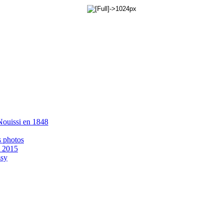
 Nouissi en 1848
s photos
- 2015
ssy