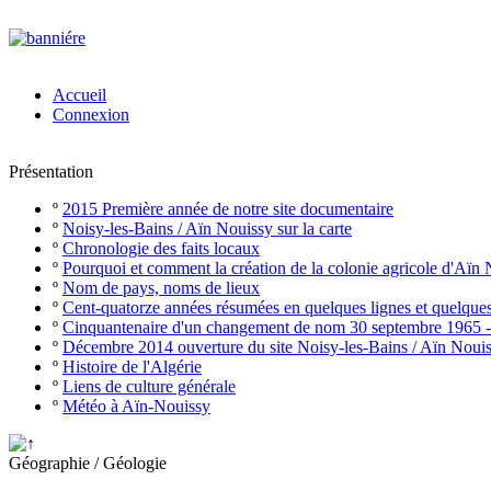
Accueil
Connexion
Présentation
º
2015 Première année de notre site documentaire
º
Noisy-les-Bains / Aïn Nouissy sur la carte
º
Chronologie des faits locaux
º
Pourquoi et comment la création de la colonie agricole d'Aïn
º
Nom de pays, noms de lieux
º
Cent-quatorze années résumées en quelques lignes et quelque
º
Cinquantenaire d'un changement de nom 30 septembre 1965 
º
Décembre 2014 ouverture du site Noisy-les-Bains / Aïn Noui
º
Histoire de l'Algérie
º
Liens de culture générale
º
Météo à Aïn-Nouissy
Géographie / Géologie