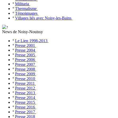
º
Militaria
º
Thermalisme
º
Témoignages
º
Villages liés avec Noisy-les-Bains
News de Noisy-Nouissy
º
Le Lien 1998-2013
º
Presse 2001
º
Presse 2004
º
Presse 2005
º
Presse 2006
º
Presse 2007
º
Presse 2008
º
Presse 2009
º
Presse 2010
º
Presse 2011
º
Presse 2012
º
Presse 2013
º
Presse 2014
º
Presse 2015
º
Presse 2016
º
Presse 2017
º
Presse 2018