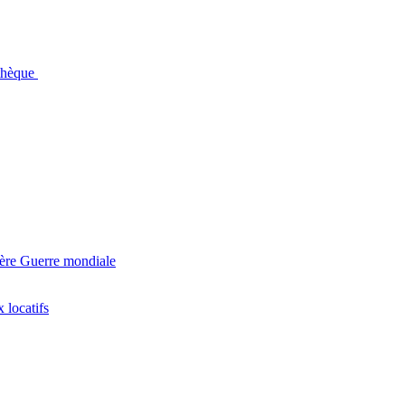
othèque
ière Guerre mondiale
 locatifs