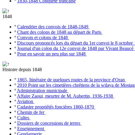
º
1830-1848 Conquête française
1848
º
Calendrier des convois de 1848-1849
º
Chant des colons de 1848 au départ de Paris
º
Convois et colons de 1848
º
Discours prononcés lors du départ du 1er convoi le 8 octobr
º
Journal d'un colon du 12e convoi de 1848 par Vivant Beaucé
º
Pour en savoir un peu plus sur 1848
Histoire depuis 1848
º
1865, Itinéraire de quelques routes de la province d'Oran
º
2010 Point sur les cimetières chrétiens de la wilaya de Most
º
Administration municipale
º
Affaire Zaoui, meurtre de M. Aubertin, 1936-1938
º
Aviation
º
Cadastre propriétés foncières 1860-1870
º
Chemin de fer
º
Cultes
º
Dossiers de concessions de terres
º
Enseignement
º
Gendarmerie