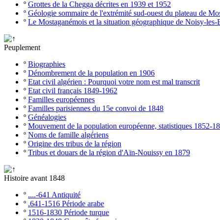
º
Grottes de la Chegga décrites en 1939 et 1952
º
Géologie sommaire de l'extrémité sud-ouest du plateau de M
º
Le Mostaganémois et la situation géographique de Noisy-les-
Peuplement
º
Biographies
º
Dénombrement de la population en 1906
º
Etat civil algérien : Pourquoi votre nom est mal transcrit
º
Etat civil français 1849-1962
º
Familles européennes
º
Familles parisiennes du 15e convoi de 1848
º
Généalogies
º
Mouvement de la population européenne, statistiques 1852-1
º
Noms de famille algériens
º
Origine des tribus de la région
º
Tribus et douars de la région d'Aïn-Nouissy en 1879
Histoire avant 1848
º
....-641 Antiquité
º
.641-1516 Période arabe
º
1516-1830 Période turque