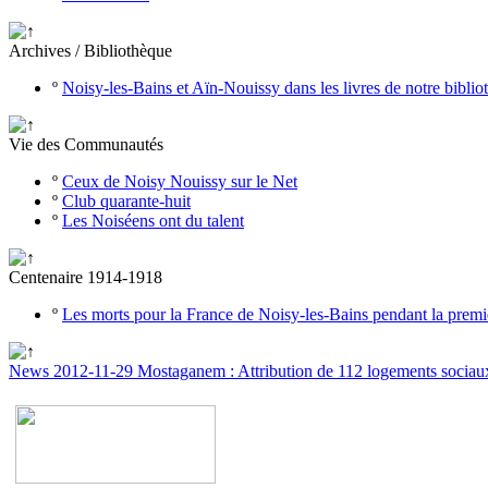
Archives / Bibliothèque
º
Noisy-les-Bains et Aïn-Nouissy dans les livres de notre bibli
Vie des Communautés
º
Ceux de Noisy Nouissy sur le Net
º
Club quarante-huit
º
Les Noiséens ont du talent
Centenaire 1914-1918
º
Les morts pour la France de Noisy-les-Bains pendant la prem
News 2012-11-29 Mostaganem : Attribution de 112 logements sociaux