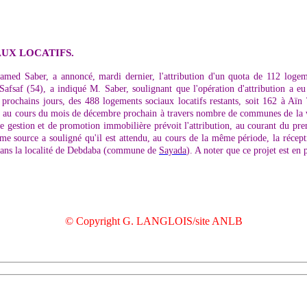
UX LOCATIFS.
amed Saber, a annoncé, mardi dernier, l'attribution d'un quota de 112 loge
fsaf (54), a indiqué M. Saber, soulignant que l'opération d'attribution a eu 
 prochains jours, des 488 logements sociaux locatifs restants, soit 162 à Aïn
pe au cours du mois de décembre prochain à travers nombre de communes de la w
e gestion et de promotion immobilière prévoit l'attribution, au courant du pre
e source a souligné qu'il est attendu, au cours de la même période, la réce
" dans la localité de Debdaba (commune de
Sayada
). A noter que ce projet est e
© Copyright G. LANGLOIS/site ANLB