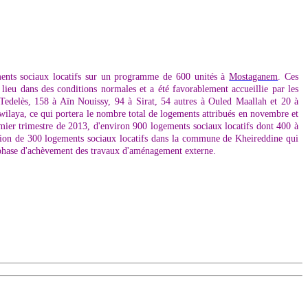
ments sociaux locatifs sur un programme de 600 unités à
Mostaganem
. Ces
lieu dans des conditions normales et a été favorablement accueillie par les
 Tedelès, 158 à Aïn Nouissy, 94 à Sirat, 54 autres à Ouled Maallah et 20 à
ilaya, ce qui portera le nombre total de logements attribués en novembre et
mier trimestre de 2013, d'environ 900 logements sociaux locatifs dont 400 à
ption de 300 logements sociaux locatifs dans la commune de Kheireddine qui
n phase d'achèvement des travaux d'aménagement externe.