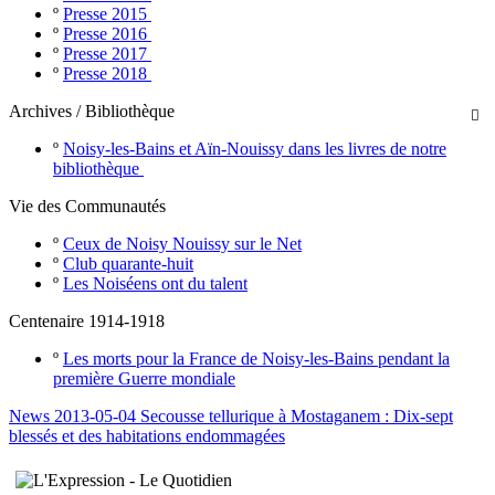
º
Presse 2015
º
Presse 2016
º
Presse 2017
º
Presse 2018
Archives / Bibliothèque

º
Noisy-les-Bains et Aïn-Nouissy dans les livres de notre
bibliothèque
Vie des Communautés
º
Ceux de Noisy Nouissy sur le Net
º
Club quarante-huit
º
Les Noiséens ont du talent
Centenaire 1914-1918
º
Les morts pour la France de Noisy-les-Bains pendant la
première Guerre mondiale
News 2013-05-04 Secousse tellurique à Mostaganem : Dix-sept
blessés et des habitations endommagées