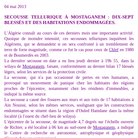
04 mai 2013
SECOUSSE TELLURIQUE À MOSTAGANEM :
DIX-SEPT
BLESSÉS ET DES HABITATIONS ENDOMMAGÉES.
L'Algérie connaît au cours de ces derniers mois une importante activité.
Quoique de moindre intensité, ces secousses telluriques inquiètent les
Algériens, qui se demandent si on sera confronté à un tremblement de
terre de forte magnitude, comme ce fut le cas pour ceux de
Chlef
en 1980
et de Boumerdès en 2003.
La dernière secousse en date a eu lieu jeudi dernier à 19h 55, dans la
wilaya de
Mostaganem
, faisant, conformément au dernier bilan 17 blessés
légers, selon les services de la protection civile.
La secousse, qui n'a pas occasionné de pertes en vies humaines, a
provoqué un mouvement de panique chez les habitants des régions
proches de l'épicentre, notamment chez les résidents d'immeubles, a
indiqué la même source.
La secousse a causé des fissures aux murs et aux toits de 17 habitations à
Aïn Nouissi, selon les mêmes services, soulignant que les constructions
endommagées se situent dans la région d'Ouled Hamdane dans la même
localité (à l'ouest du chef-lieu de wilaya).
L'épicentre de la secousse, de magnitude 4,7 degrés sur l'échelle ouverte
de Richter, a été localisé à 06 km au sud-ouest de
Mostaganem
, a indiqué
le Centre de recherche en astronomie, astrophysique et géophysique