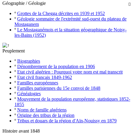
Géographie / Géologie

º
Grottes de la Chegga décrites en 1939 et 1952
º
Géologie sommaire de l'extrémité sud-ouest du plateau de
Mostaganem
º
Le Mostaganémois et la situation géographique de Noisy-
les-Bains (1952)
Peuplement
º
Biographies
º
Dénombrement de la population en 1906
º
Etat civil algérien : Pourquoi votre nom est mal transcrit
º
Etat civil français 1849-1962
º
Familles européennes
º
Familles parisiennes du 15e convoi de 1848
º
Généalogies
º
Mouvement de la population européenne, statistiques 1852-
1855
º
Noms de famille algériens
º
Origine des tribus de la région
º
Tribus et douars de la région d'Aïn-Nouissy en 1879
Histoire avant 1848