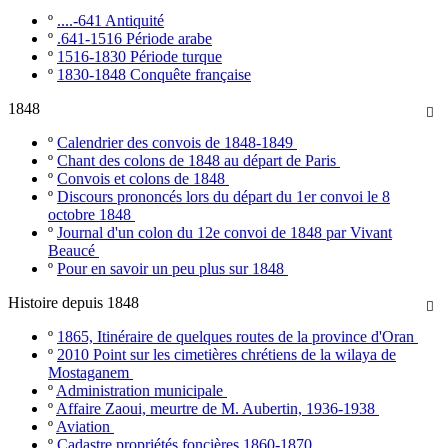
º
....-641 Antiquité
º
.641-1516 Période arabe
º
1516-1830 Période turque
º
1830-1848 Conquête française
1848

º
Calendrier des convois de 1848-1849
º
Chant des colons de 1848 au départ de Paris
º
Convois et colons de 1848
º
Discours prononcés lors du départ du 1er convoi le 8
octobre 1848
º
Journal d'un colon du 12e convoi de 1848 par Vivant
Beaucé
º
Pour en savoir un peu plus sur 1848
Histoire depuis 1848

º
1865, Itinéraire de quelques routes de la province d'Oran
º
2010 Point sur les cimetières chrétiens de la wilaya de
Mostaganem
º
Administration municipale
º
Affaire Zaoui, meurtre de M. Aubertin, 1936-1938
º
Aviation
º
Cadastre propriétés foncières 1860-1870