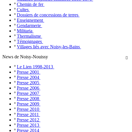
º
Chemin de fer
º
Cultes
º
Dossiers de concessions de terres
º
Enseignement
º
Gendarmerie
º
Militaria
º
Thermalisme
º
Témoignages
º
Villages liés avec Noisy-les-Bains
News de Noisy-Nouissy

º
Le Lien 1998-2013
º
Presse 2001
º
Presse 2004
º
Presse 2005
º
Presse 2006
º
Presse 2007
º
Presse 2008
º
Presse 2009
º
Presse 2010
º
Presse 2011
º
Presse 2012
º
Presse 2013
º
Presse 2014