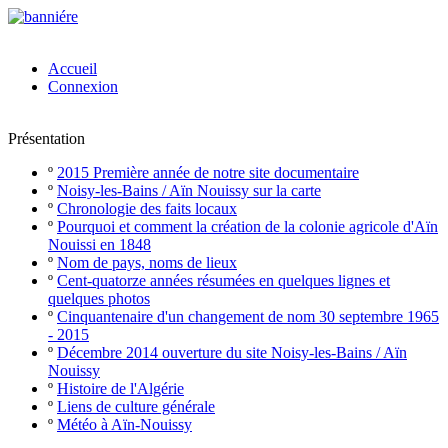
Accueil
Connexion
Présentation
º
2015 Première année de notre site documentaire
º
Noisy-les-Bains / Aïn Nouissy sur la carte
º
Chronologie des faits locaux
º
Pourquoi et comment la création de la colonie agricole d'Aïn
Nouissi en 1848
º
Nom de pays, noms de lieux
º
Cent-quatorze années résumées en quelques lignes et
quelques photos
º
Cinquantenaire d'un changement de nom 30 septembre 1965
- 2015
º
Décembre 2014 ouverture du site Noisy-les-Bains / Aïn
Nouissy
º
Histoire de l'Algérie
º
Liens de culture générale
º
Météo à Aïn-Nouissy