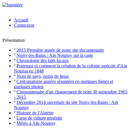
Accueil
Connexion
Présentation
º
2015 Première année de notre site documentaire
º
Noisy-les-Bains / Aïn Nouissy sur la carte
º
Chronologie des faits locaux
º
Pourquoi et comment la création de la colonie agricole d'Aïn
Nouissi en 1848
º
Nom de pays, noms de lieux
º
Cent-quatorze années résumées en quelques lignes et
quelques photos
º
Cinquantenaire d'un changement de nom 30 septembre 1965
- 2015
º
Décembre 2014 ouverture du site Noisy-les-Bains / Aïn
Nouissy
º
Histoire de l'Algérie
º
Liens de culture générale
º
Météo à Aïn-Nouissy