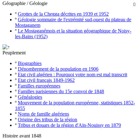
Géographie / Géologie

º
Grottes de la Chegga décrites en 1939 et 1952
º
Géologie sommaire de l'extrémité sud-ouest du plateau de
Mostaganem
º
Le Mostaganémois et la situation géographique de Noisy-
les-Bains (1952)
Peuplement
º
Biographies
º
Dénombrement de la population en 1906
º
Etat civil algérien : Pourquoi votre nom est mal transcrit
º
Etat civil français 1849-1962
º
Familles européennes
º
Familles parisiennes du 15e convoi de 1848
º
Généalogies
º
Mouvement de la population européenne, statistiques 1852-
1855
º
Noms de famille algériens
º
Origine des tribus de la région
º
Tribus et douars de la région d'Aïn-Nouissy en 1879
Histoire avant 1848