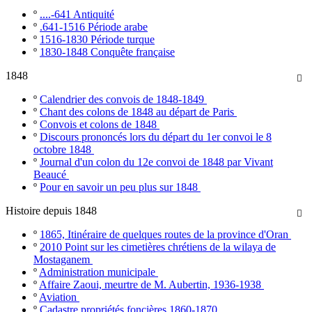
º
....-641 Antiquité
º
.641-1516 Période arabe
º
1516-1830 Période turque
º
1830-1848 Conquête française
1848

º
Calendrier des convois de 1848-1849
º
Chant des colons de 1848 au départ de Paris
º
Convois et colons de 1848
º
Discours prononcés lors du départ du 1er convoi le 8
octobre 1848
º
Journal d'un colon du 12e convoi de 1848 par Vivant
Beaucé
º
Pour en savoir un peu plus sur 1848
Histoire depuis 1848

º
1865, Itinéraire de quelques routes de la province d'Oran
º
2010 Point sur les cimetières chrétiens de la wilaya de
Mostaganem
º
Administration municipale
º
Affaire Zaoui, meurtre de M. Aubertin, 1936-1938
º
Aviation
º
Cadastre propriétés foncières 1860-1870