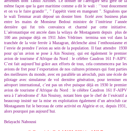
aériennes dont Tassili Airlines. Le dossier de l'aérogare sera géré de la
même façon que la gare maritime comme a dit le wali : ‘’tout doucement
et on va le faire grandir’’, " l'appétit vient en mangeant ". Signalons que
le wali Temmar avait déposé un dossier bien ficelé avec business plan
entre les mains de Monsieur Bedoui ministre de l’intérieur l’année
dernière qui fut très convaincu et charmé par cette initiative.
L’aéronautique est ancrée dans la wilaya de Mostaganem depuis plus de
100 ans puisque déjà en 1911 Jules Védrines termina son vol dans la
tranchée de la voie ferrée à Mazagran, déclenche ainsi l’enthousiasme et
l’envie de prendre l’avion au sein de la population. Il faut attendre 1930
pour qu’un avion se pose à Ain Nouissy, qui est également le premier
avion de tourisme d’Afrique du Nord : le célèbre Caudron 161 F-AIPV.
C’est fait aujourd’hui grâce aux efforts de tous, cela commencera par les
avions de fret pour l’exportation de nos cultures primeurs qui font parties
des meilleures du monde, avec en parallèle un aéroclub, puis une école de
pilotage avec simulateur de vol dernière génération, pour terminer en
aéroport international, c’est pas un rêve puisque déjà en 1930 le premier
avion de tourisme d’Afrique du Nord : le célèbre Caudron 161 F-AIPV
sera à l’aérodrome d’ Ain Nouissy, notant bien que le chef de l’exécutif a
beaucoup insisté sur la mise en exploitation également d’un aéroclub car
Mostaganem fut le berceau de cette activité en Algérie et ce, depuis 1931,
alors pourquoi pas aujourd’hui.
Belayachi Naboussi