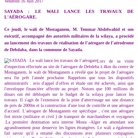
Vendredi 16 Juin 2017
SAYADA : LE WALI LANCE LES TRAVAUX DE
L'AÉROGARE.
Ce jeudi, le wali de Mostaganem, M. Temmar Abdelwahid et son
exécutif, accompagné des autorités militaires de la wilaya, a procédé
au lancement des travaux de réalisation de l’aérogare de l’aérodrome
de Debdaba, dans la commune de Sayada.
Lors de sa visite
d'inspection effectuée au site de l'aérogare de Debdeba à 4km du centre de
Mostaganem, le wali de Mostaganem a révélé que le projet de l'aérogare
sera fin prêt l'année prochaine. Rappelons que tous les dispositifs
administratifs : avis d'appel d'offres et étude ont été achevés, ainsi que
l'enveloppe financière affectée au projet. Notons que 100 millions de
dinars ont été débloqués sur le budget de la wilaya pour lancer les
travaux. Il s'agit de l'extension de la piste d'atterrissage sur une distance
de près de 2000m et la construction d'une tour de contrôle et une aérogare
d'accueil. L'aérogare de Mostaganem est spécifique ; c'est une aérogare
fret mixte (militaire et civil ) de transport de marchandises et voyageurs
.La première destination sera interne Mosta -Alger en attendant son
agrandissement pour desservir les lignes étrangères. Le wali a également
fait savoir qu'il a entamé des discussions avec plusieurs compagnies