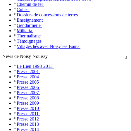
º
Chemin de fer
º
Cultes
º
Dossiers de concessions de terres
º
Enseignement
º
Gendarmerie
º
Militaria
º
Thermalisme
º
Témoignages
º
Villages liés avec Noisy-les-Bains
News de Noisy-Nouissy

º
Le Lien 1998-2013
º
Presse 2001
º
Presse 2004
º
Presse 2005
º
Presse 2006
º
Presse 2007
º
Presse 2008
º
Presse 2009
º
Presse 2010
º
Presse 2011
º
Presse 2012
º
Presse 2013
º
Presse 2014