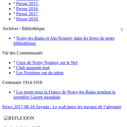
º
Presse 2015
º
Presse 2016
º
Presse 2017
º
Presse 2018
Archives / Bibliothèque

º
Noisy-les-Bains et Aïn-Nouissy dans les livres de notre
bibliothèque
Vie des Communautés
º
Ceux de Noisy Nouissy sur le Net
º
Club quarante-huit
º
Les Noiséens ont du talent
Centenaire 1914-1918
º
Les morts pour la France de Noisy-les-Bains pendant la
première Guerre mondiale
News 2017-06-16 Sayada : Le wali lance les travaux de l’aérogare