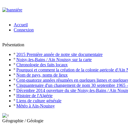
Accueil
Connexion
Présentation
º
2015 Première année de notre site documentaire
º
Noisy-les-Bains / Aïn Nouissy sur la carte
º
Chronologie des faits locaux
º
Pourquoi et comment la création de la colonie agricole d'Aïn
º
Nom de pays, noms de lieux
º
Cent-quatorze années résumées en quelques lignes et quelque
º
Cinquantenaire d'un changement de nom 30 septembre 1965 
º
Décembre 2014 ouverture du site Noisy-les-Bains / Aïn Noui
º
Histoire de l'Algérie
º
Liens de culture générale
º
Météo à Aïn-Nouissy
Géographie / Géologie