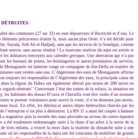
 DÉTRUITES.
otalité des communes (27 sur 32) en sont dépourvues d’électricité et d’eau. Le
s éléments précurseurs étaient là, mais aucun plan Orsec n’a été décidé pour
, Sayada, Sidi Ali et Hadjadj, sans que les services de la Sonelgaz, comme
bant neuves, sans aucun résultat ! La mauvaise maitrise du sujet est avérée et
se et les doléances renvoyées aux calendes grecques. Une aberration qui n’a pas
t les bureaux de postes, les boulangeries et autres prestataires de services,
a de Mostaganem est lanterne rouge en compagnie de Ain-Defla en matière de
communes sont restées sans eau. L’Algérienne des eaux de Mostaganem affirme
on toujours les responsables de l’Algérienne des eaux, la principale cause de
rs dans la région du Dahra ont également détruit pas moins de 200 serres en
regards obstrués‘’ Concernant l’état des routes de la wilaya, la situation est
sy, les habitants des douars H’rarta et Cheraifia vont être isolés d’un moment
erains se portent volontaires pour ouvrir la route, il n’en demeure pas moins,
ur local. En effet, les détritus et autres objets hétéroclites charriés par les
e l’entreprise n’est plus à démontrer. La RN 11 a aussi été coupée à hauteur
 La stagnation puis la montée des eaux pluviales au niveau du centre équestre
e a été totalement endommagée suite à la chute d’un arbre à la sortie de la
 trois enfants, a trouvé la mort dans la matinée du dimanche suite à une
e où les responsables de la daïra ont été contraints de mobiliser de grands