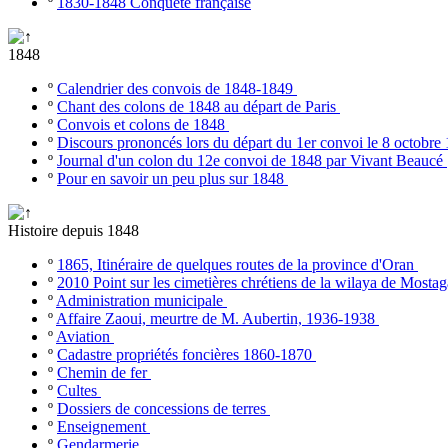
º
1830-1848 Conquête française
1848
º
Calendrier des convois de 1848-1849
º
Chant des colons de 1848 au départ de Paris
º
Convois et colons de 1848
º
Discours prononcés lors du départ du 1er convoi le 8 octobr
º
Journal d'un colon du 12e convoi de 1848 par Vivant Beaucé
º
Pour en savoir un peu plus sur 1848
Histoire depuis 1848
º
1865, Itinéraire de quelques routes de la province d'Oran
º
2010 Point sur les cimetières chrétiens de la wilaya de Most
º
Administration municipale
º
Affaire Zaoui, meurtre de M. Aubertin, 1936-1938
º
Aviation
º
Cadastre propriétés foncières 1860-1870
º
Chemin de fer
º
Cultes
º
Dossiers de concessions de terres
º
Enseignement
º
Gendarmerie