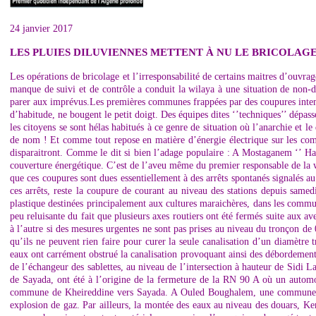
24 janvier 2017
LES PLUIES DILUVIENNES METTENT À NU LE BRICOLAGE 
Les opérations de bricolage et l’irresponsabilité de certains maitres d’ouvra
manque de suivi et de contrôle a conduit la wilaya à une situation de non-d
parer aux imprévus.Les premières communes frappées par des coupures intem
d’habitude, ne bougent le petit doigt. Des équipes dites ‘’techniques’’ dépas
les citoyens se sont hélas habitués à ce genre de situation où l’anarchie et l
de nom ! Et comme tout repose en matière d’énergie électrique sur les compét
disparaitront. Comme le dit si bien l’adage populaire : A Mostaganem ‘’ H
couverture énergétique. C’est de l’aveu même du premier responsable de la 
que ces coupures sont dues essentiellement à des arrêts spontanés signalés a
ces arrêts, reste la coupure de courant au niveau des stations depuis same
plastique destinées principalement aux cultures maraichères, dans les commune
peu reluisante du fait que plusieurs axes routiers ont été fermés suite aux a
à l’autre si des mesures urgentes ne sont pas prises au niveau du tronçon de 
qu’ils ne peuvent rien faire pour curer la seule canalisation d’un diamètre tr
eaux ont carrément obstrué la canalisation provoquant ainsi des débordement
de l’échangeur des sablettes, au niveau de l’intersection à hauteur de Sidi 
de Sayada, ont été à l’origine de la fermeture de la RN 90 A où un automob
commune de Kheireddine vers Sayada. A Ouled Boughalem, une commune situ
explosion de gaz. Par ailleurs, la montée des eaux au niveau des douars, K