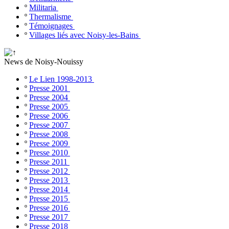
º
Militaria
º
Thermalisme
º
Témoignages
º
Villages liés avec Noisy-les-Bains
News de Noisy-Nouissy
º
Le Lien 1998-2013
º
Presse 2001
º
Presse 2004
º
Presse 2005
º
Presse 2006
º
Presse 2007
º
Presse 2008
º
Presse 2009
º
Presse 2010
º
Presse 2011
º
Presse 2012
º
Presse 2013
º
Presse 2014
º
Presse 2015
º
Presse 2016
º
Presse 2017
º
Presse 2018