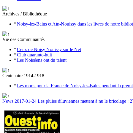
Archives / Bibliothèque
º
Noisy-les-Bains et Aïn-Nouissy dans les livres de notre bibli
Vie des Communautés
º
Ceux de Noisy Nouissy sur le Net
º
Club quarante-huit
º
Les Noiséens ont du talent
Centenaire 1914-1918
º
Les morts pour la France de Noisy-les-Bains pendant la prem
News 2017-01-24 Les pluies diluviennes mettent à nu le bricolage : 27