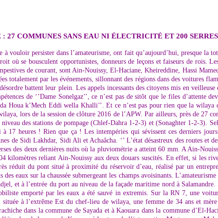
: 27 COMMUNES SANS EAU NI ÉLECTRICITÉ ET 200 SERRES
ge à vouloir persister dans l’amateurisme, ont fait qu’aujourd’hui, presque la t
roit où se bousculent opportunistes, donneurs de leçons et faiseurs de rois. Le
pestives de courant, sont Ain-Nouissy, El-Haciane, Kheireddine, Hassi Mameche
sées totalement par les événements, sillonnant des régions dans des voitures flam
e désordre battent leur plein. Les appels incessants des citoyens mis en veilleu
ences de ‘’Dame Sonelgaz’’, ce n’est pas de sitôt que le files d’attente devan
ada Houa k’Mech Eddi wella Khalli’’. Et ce n’est pas pour rien que la wilay
wilaya, lors de la session de clôture 2016 de l’APW. Par ailleurs, près de 27 
u niveau des stations de pompage (Chlef-Dahra 1-2-3) et (Sonaghter 1-2-3). Sel
di à 17 heures ! Rien que ça ! Les intempéries qui sévissent ces derniers jou
s de Sidi Lakhdar, Sidi Ali et Achaâcha. ‘’ L’état désastreux des routes et des 
verses des deux dernières nuits où la pluviométrie a atteint 60 mm. A Ain-Nouis
04 kilomètres reliant Ain-Nouissy aux deux douars suscités. En effet, si les riv
ès réduit du pont situé à proximité du réservoir d’eau, réalisé par un entreprene
s des eaux sur la chaussée submergeant les champs avoisinants. L’amateurisme d
Ladjel, et à l’entrée du port au niveau de la façade maritime nord à Salamandre.
iliste emporté par les eaux a été sauvé in extremis. Sur la RN 7, une voitur
ée à l’extrême Est du chef-lieu de wilaya, une femme de 34 ans et mère de
erachiche dans la commune de Sayada et à Kaouara dans la commune d’El-Hacian