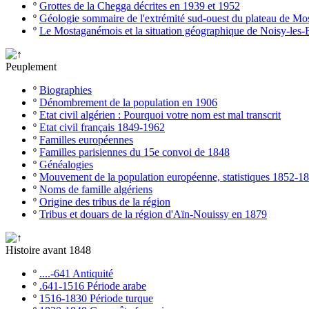
º
Grottes de la Chegga décrites en 1939 et 1952
º
Géologie sommaire de l'extrémité sud-ouest du plateau de M
º
Le Mostaganémois et la situation géographique de Noisy-les-
Peuplement
º
Biographies
º
Dénombrement de la population en 1906
º
Etat civil algérien : Pourquoi votre nom est mal transcrit
º
Etat civil français 1849-1962
º
Familles européennes
º
Familles parisiennes du 15e convoi de 1848
º
Généalogies
º
Mouvement de la population européenne, statistiques 1852-1
º
Noms de famille algériens
º
Origine des tribus de la région
º
Tribus et douars de la région d'Aïn-Nouissy en 1879
Histoire avant 1848
º
....-641 Antiquité
º
.641-1516 Période arabe
º
1516-1830 Période turque