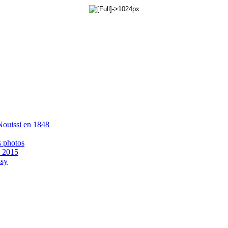
 Nouissi en 1848
s photos
- 2015
ssy