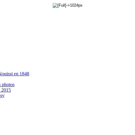
 Nouissi en 1848
s photos
- 2015
ssy