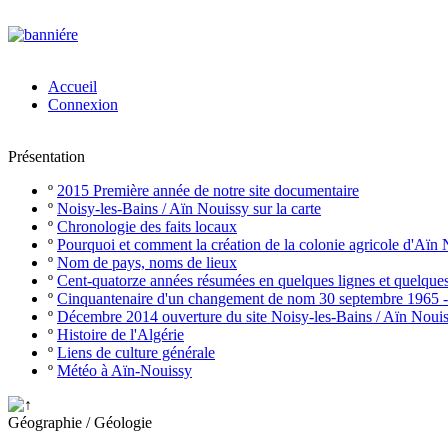
Accueil
Connexion
Présentation
º
2015 Première année de notre site documentaire
º
Noisy-les-Bains / Aïn Nouissy sur la carte
º
Chronologie des faits locaux
º
Pourquoi et comment la création de la colonie agricole d'Aïn
º
Nom de pays, noms de lieux
º
Cent-quatorze années résumées en quelques lignes et quelque
º
Cinquantenaire d'un changement de nom 30 septembre 1965 
º
Décembre 2014 ouverture du site Noisy-les-Bains / Aïn Noui
º
Histoire de l'Algérie
º
Liens de culture générale
º
Météo à Aïn-Nouissy
Géographie / Géologie