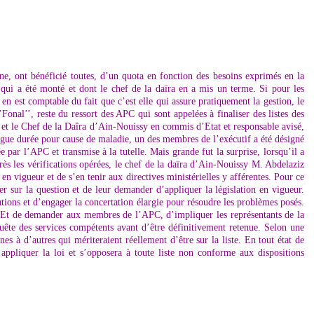
ne, ont bénéficié toutes, d’un quota en fonction des besoins exprimés en la
 qui a été monté et dont le chef de la daïra en a mis un terme. Si pour les
 en est comptable du fait que c’est elle qui assure pratiquement la gestion, le
nal’’, reste du ressort des APC qui sont appelées à finaliser des listes des
t et le Chef de la Daîra d’Ain-Nouissy en commis d’Etat et responsable avisé,
ongue durée pour cause de maladie, un des membres de l’exécutif a été désigné
ée par l’APC et transmise à la tutelle. Mais grande fut la surprise, lorsqu’il a
rès les vérifications opérées, le chef de la daïra d’Ain-Nouissy M. Abdelaziz
en vigueur et de s’en tenir aux directives ministérielles y afférentes. Pour ce
r sur la question et de leur demander d’appliquer la législation en vigueur.
tions et d’engager la concertation élargie pour résoudre les problèmes posés.
s. Et de demander aux membres de l’APC, d’impliquer les représentants de la
nquête des services compétents avant d’être définitivement retenue. Selon une
nnes à d’autres qui mériteraient réellement d’être sur la liste. En tout état de
 appliquer la loi et s’opposera à toute liste non conforme aux dispositions