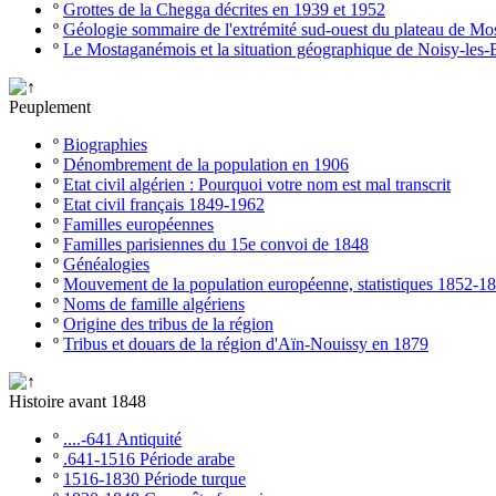
º
Grottes de la Chegga décrites en 1939 et 1952
º
Géologie sommaire de l'extrémité sud-ouest du plateau de M
º
Le Mostaganémois et la situation géographique de Noisy-les-
Peuplement
º
Biographies
º
Dénombrement de la population en 1906
º
Etat civil algérien : Pourquoi votre nom est mal transcrit
º
Etat civil français 1849-1962
º
Familles européennes
º
Familles parisiennes du 15e convoi de 1848
º
Généalogies
º
Mouvement de la population européenne, statistiques 1852-1
º
Noms de famille algériens
º
Origine des tribus de la région
º
Tribus et douars de la région d'Aïn-Nouissy en 1879
Histoire avant 1848
º
....-641 Antiquité
º
.641-1516 Période arabe
º
1516-1830 Période turque