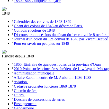
º
1830-1848 Conquête française
1848
º
Calendrier des convois de 1848-1849
º
Chant des colons de 1848 au départ de Paris
º
Convois et colons de 1848
º
Discours prononcés lors du départ du 1er convoi le 8 octobr
º
Journal d'un colon du 12e convoi de 1848 par Vivant Beaucé
º
Pour en savoir un peu plus sur 1848
Histoire depuis 1848
º
1865, Itinéraire de quelques routes de la province d'Oran
º
2010 Point sur les cimetières chrétiens de la wilaya de Most
º
Administration municipale
º
Affaire Zaoui, meurtre de M. Aubertin, 1936-1938
º
Aviation
º
Cadastre propriétés foncières 1860-1870
º
Chemin de fer
º
Cultes
º
Dossiers de concessions de terres
º
Enseignement
º
Gendarmerie