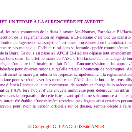
MET UN TERME À LA SURENCHÈRE ET AVERTIT.
ural, les trois communes de la daïra à savoir Ain-Nouissy, Fornaka et El-Hacia
écution de la règlementation en vigueur, à El-Haciane c’est tout un scénario
ibution de logements est assujettie à certaines procédures dont l’administration
emeure pas moins que l’habitat rural dans sa formule appelée communément ‘’Fo
is de la Daïra. Ce qui s’est passé à l’APC d’El-Haciane dépasse tout entendemen
 à ses bons soins. En effet, le maire de l’APC d’El-Haciane étant en congé de l
e règne d’un autre intérimaire, n’a fait l’objet d’aucune révision et fut approuv
 bénéfice pour diverses raisons et qu’elle prêtait à beaucoup de polémiques. Ap
 instruisant le maire par intérim de respecter scrupuleusement la règlementation 
aciane pour se réunir avec les membres de l’APC dans le but de les sensibilise
e d’être à l’écoute de leurs concitoyens, de prendre en charge leurs préoccupa
manant de l’APC fera l’objet d’une enquête minutieuse pour débusquer les intru
ement dans la préparation de cette liste, avant qu’elle ne soit soumise à une e
s, aurait été établie d’une manière restreinte privilégiant ainsi certaines perso
evoir pour avoir la version officielle sur ce dossier, semble décidé à faire
© Copyright G. LANGLOIS/site ANLB