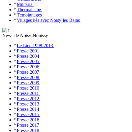
º
Militaria
º
Thermalisme
º
Témoignages
º
Villages liés avec Noisy-les-Bains
News de Noisy-Nouissy
º
Le Lien 1998-2013
º
Presse 2001
º
Presse 2004
º
Presse 2005
º
Presse 2006
º
Presse 2007
º
Presse 2008
º
Presse 2009
º
Presse 2010
º
Presse 2011
º
Presse 2012
º
Presse 2013
º
Presse 2014
º
Presse 2015
º
Presse 2016
º
Presse 2017
º
Presse 2018