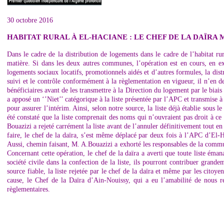
30 octobre 2016
HABITAT RURAL À EL-HACIANE : LE CHEF DE LA DAÏRA 
Dans le cadre de la distribution de logements dans le cadre de l’habitat r
matière. Si dans les deux autres communes, l’opération est en cours, en ex
logements sociaux locatifs, promotionnels aidés et d’autres formules, la distr
suivi et le contrôle conformément à la règlementation en vigueur, il n’en d
bénéficiaires avant de les transmettre à la Direction du logement par le bia
a apposé un ‘’Niet’’ catégorique à la liste présentée par l’APC et transmise
pour assurer l’intérim. Ainsi, selon notre source, la liste déjà établie sous l
été constaté que la liste comprenait des noms qui n’ouvraient pas droit à ce
Bouazizi a rejeté carrément la liste avant de l’annuler définitivement tout en
faire, le chef de la daïra, s’est même déplacé par deux fois à l’APC d’El-H
Aussi, chemin faisant, M. A.Bouazizi a exhorté les responsables de la commun
Concernant cette opération, le chef de la daïra a averti que toute liste é
société civile dans la confection de la liste, ils pourront contribuer grand
source fiable, la liste rejetée par le chef de la daïra et même par les citoyen
cause, le Chef de la Daïra d’Ain-Nouissy, qui a eu l’amabilité de nous rec
règlementaires.