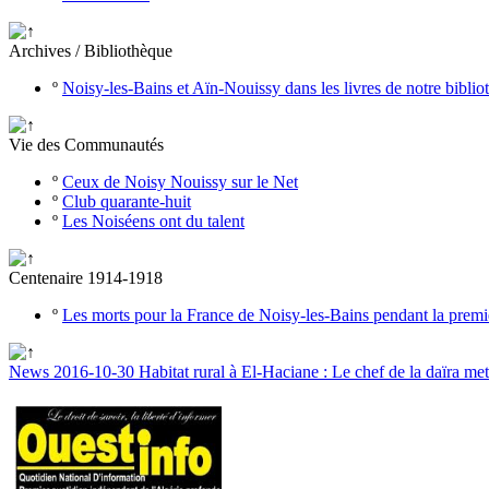
Archives / Bibliothèque
º
Noisy-les-Bains et Aïn-Nouissy dans les livres de notre bibli
Vie des Communautés
º
Ceux de Noisy Nouissy sur le Net
º
Club quarante-huit
º
Les Noiséens ont du talent
Centenaire 1914-1918
º
Les morts pour la France de Noisy-les-Bains pendant la prem
News 2016-10-30 Habitat rural à El-Haciane : Le chef de la daïra met 