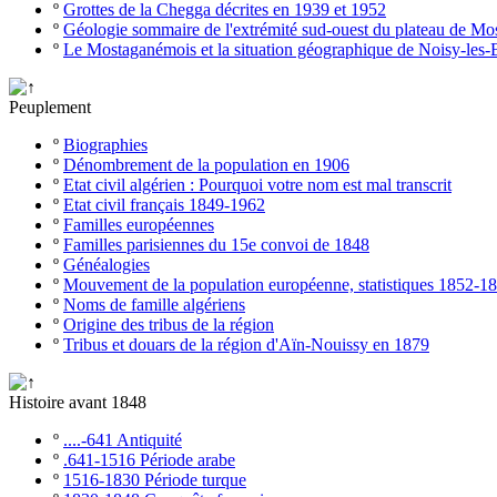
º
Grottes de la Chegga décrites en 1939 et 1952
º
Géologie sommaire de l'extrémité sud-ouest du plateau de M
º
Le Mostaganémois et la situation géographique de Noisy-les-
Peuplement
º
Biographies
º
Dénombrement de la population en 1906
º
Etat civil algérien : Pourquoi votre nom est mal transcrit
º
Etat civil français 1849-1962
º
Familles européennes
º
Familles parisiennes du 15e convoi de 1848
º
Généalogies
º
Mouvement de la population européenne, statistiques 1852-1
º
Noms de famille algériens
º
Origine des tribus de la région
º
Tribus et douars de la région d'Aïn-Nouissy en 1879
Histoire avant 1848
º
....-641 Antiquité
º
.641-1516 Période arabe
º
1516-1830 Période turque