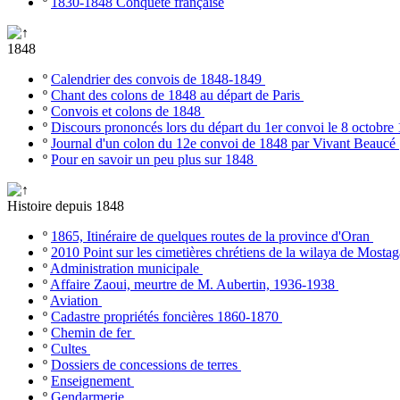
º
1830-1848 Conquête française
1848
º
Calendrier des convois de 1848-1849
º
Chant des colons de 1848 au départ de Paris
º
Convois et colons de 1848
º
Discours prononcés lors du départ du 1er convoi le 8 octobr
º
Journal d'un colon du 12e convoi de 1848 par Vivant Beaucé
º
Pour en savoir un peu plus sur 1848
Histoire depuis 1848
º
1865, Itinéraire de quelques routes de la province d'Oran
º
2010 Point sur les cimetières chrétiens de la wilaya de Most
º
Administration municipale
º
Affaire Zaoui, meurtre de M. Aubertin, 1936-1938
º
Aviation
º
Cadastre propriétés foncières 1860-1870
º
Chemin de fer
º
Cultes
º
Dossiers de concessions de terres
º
Enseignement
º
Gendarmerie