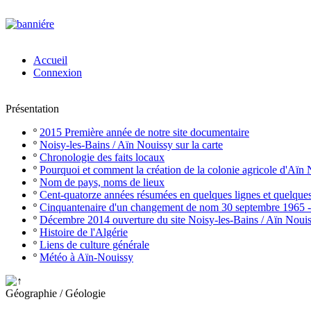
Accueil
Connexion
Présentation
º
2015 Première année de notre site documentaire
º
Noisy-les-Bains / Aïn Nouissy sur la carte
º
Chronologie des faits locaux
º
Pourquoi et comment la création de la colonie agricole d'Aïn
º
Nom de pays, noms de lieux
º
Cent-quatorze années résumées en quelques lignes et quelque
º
Cinquantenaire d'un changement de nom 30 septembre 1965 
º
Décembre 2014 ouverture du site Noisy-les-Bains / Aïn Noui
º
Histoire de l'Algérie
º
Liens de culture générale
º
Météo à Aïn-Nouissy
Géographie / Géologie