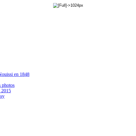
 Nouissi en 1848
s photos
- 2015
ssy