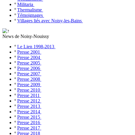
º
Militaria
º
Thermalisme
º
Témoignages
º
Villages liés avec Noisy-les-Bains
News de Noisy-Nouissy
º
Le Lien 1998-2013
º
Presse 2001
º
Presse 2004
º
Presse 2005
º
Presse 2006
º
Presse 2007
º
Presse 2008
º
Presse 2009
º
Presse 2010
º
Presse 2011
º
Presse 2012
º
Presse 2013
º
Presse 2014
º
Presse 2015
º
Presse 2016
º
Presse 2017
º
Presse 2018