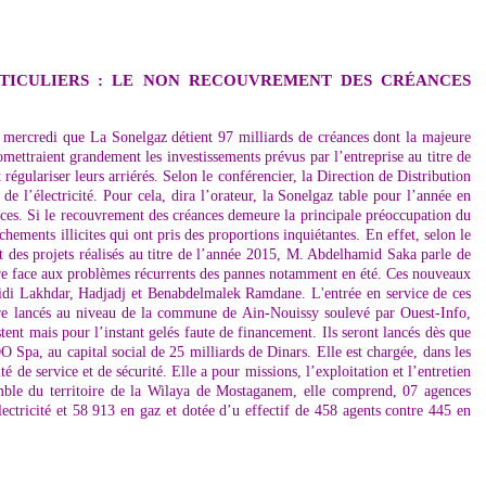
RTICULIERS : LE NON RECOUVREMENT DES CRÉANCES
 mercredi que La Sonelgaz détient 97 milliards de créances dont la majeure
promettraient grandement les investissements prévus par l’entreprise au titre de
égulariser leurs arriérés. Selon le conférencier, la Direction de Distribution
 l’électricité. Pour cela, dira l’orateur, la Sonelgaz table pour l’année en
ances. Si le recouvrement des créances demeure la principale préoccupation du
ments illicites qui ont pris des proportions inquiétantes. En effet, selon le
t des projets réalisés au titre de l’année 2015, M. Abdelhamid Saka parle de
 faire face aux problèmes récurrents des pannes notamment en été. Ces nouveaux
 Sidi Lakhdar, Hadjadj et Benabdelmalek Ramdane. L'entrée en service de ces
core lancés au niveau de la commune de Ain-Nouissy soulevé par Ouest-Info,
nt mais pour l’instant gelés faute de financement. Ils seront lancés dès que
O Spa, au capital social de 25 milliards de Dinars. Elle est chargée, dans les
ité de service et de sécurité. Elle a pour missions, l’exploitation et l’entretien
ensemble du territoire de la Wilaya de Mostaganem, elle comprend, 07 agences
électricité et 58 913 en gaz et dotée d’u effectif de 458 agents contre 445 en