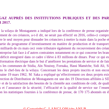
GAZ AUPRÈS DES INSTITUTIONS PUBLIQUES ET DES PA
2017.
e la wilaya de Mostaganem a indiqué lors de la conférence de presse organisée
rement de ces créances, a-t-il dit, ne serait pas effectif en 2016, celles-ci com
e le seul moyen pour dissuader les créanciers à mettre la main dans la poche et r
artie du programme d’investissement en matière de production et de transport de
 milliards de cts mais ceci reste tributaire également du recouvrement des cré
eprise fait face à d’autres contraintes notamment en ce qui concerne les branche
éficit enregistré dans ce cadre s’élève à 83 millions de dinars. Pour ce qui es
nsformation électrique dans le but d’améliorer les prestations de service et de
 dans les communes de Stidia, Aïn Nouissy, Fornaka, Hassi Mamèche, Sidi Ali,
ns le chef-lieu de la wilaya. Concernant les deux projets inscrits et non en
baine 19 mars 1962, M. Saka a expliqué qu’effectivement ces deux projets existe
Direction de Distribution de Mostaganem est une des 19 Directions affiliées à SD
e et de la satisfaction des besoins de la clientèle aux conditions de coût, de qual
x et l’assurance de la sécurité, l’efficacité et la qualité de service sur l’
lon les statistiques fournies à la conférence de presse, de 170 175 abonnés en 
© Copyright G. LANGLOIS/site ANLB