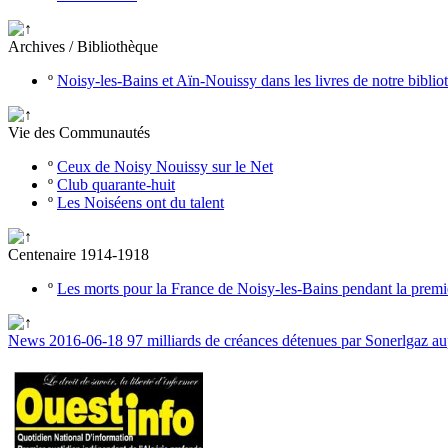
Archives / Bibliothèque
º
Noisy-les-Bains et Aïn-Nouissy dans les livres de notre bibli
Vie des Communautés
º
Ceux de Noisy Nouissy sur le Net
º
Club quarante-huit
º
Les Noiséens ont du talent
Centenaire 1914-1918
º
Les morts pour la France de Noisy-les-Bains pendant la prem
News 2016-06-18 97 milliards de créances détenues par Sonerlgaz auprè