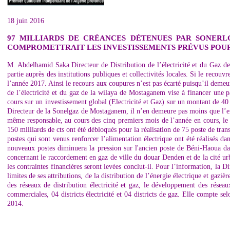
18 juin 2016
97 MILLIARDS DE CRÉANCES DÉTENUES PAR SONERL
COMPROMETTRAIT LES INVESTISSEMENTS PRÉVUS POUR 
M. Abdelhamid Saka Directeur de Distribution de l’électricité et du Gaz d
partie auprès des institutions publiques et collectivités locales. Si le recouv
l’année 2017. Ainsi le recours aux coupures n’est pas écarté puisqu’il demeur
de l’électricité et du gaz de la wilaya de Mostaganem vise à financer une p
cours sur un investissement global (Electricité et Gaz) sur un montant de 40
Directeur de la Sonelgaz de Mostaganem, il n’en demeure pas moins que l’entr
même responsable, au cours des cinq premiers mois de l’année en cours, le d
150 milliards de cts ont été débloqués pour la réalisation de 75 poste de tra
postes qui sont venus renforcer l’alimentation électrique ont été réalisés
nouveaux postes diminuera la pression sur l'ancien poste de Béni-Haoua da
concernant le raccordement en gaz de ville du douar Denden et de la cité ur
les contraintes financières seront levées conclut-il. Pour l’information, la 
limites de ses attributions, de la distribution de l’énergie électrique et gazièr
des réseaux de distribution électricité et gaz, le développement des réseau
commerciales, 04 districts électricité et 04 districts de gaz. Elle compte se
2014.