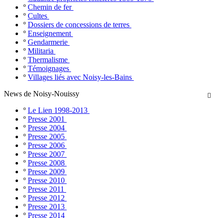
º
Chemin de fer
º
Cultes
º
Dossiers de concessions de terres
º
Enseignement
º
Gendarmerie
º
Militaria
º
Thermalisme
º
Témoignages
º
Villages liés avec Noisy-les-Bains
News de Noisy-Nouissy

º
Le Lien 1998-2013
º
Presse 2001
º
Presse 2004
º
Presse 2005
º
Presse 2006
º
Presse 2007
º
Presse 2008
º
Presse 2009
º
Presse 2010
º
Presse 2011
º
Presse 2012
º
Presse 2013
º
Presse 2014