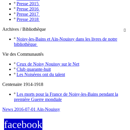
º
Presse 2015
º
Presse 2016
º
Presse 2017
º
Presse 2018
Archives / Bibliothèque

º
Noisy-les-Bains et Aïn-Nouissy dans les livres de notre
bibliothèque
Vie des Communautés
º
Ceux de Noisy Nouissy sur le Net
º
Club quarante-huit
º
Les Noiséens ont du talent
Centenaire 1914-1918
º
Les morts pour la France de Noisy-les-Bains pendant la
première Guerre mondiale
News 2016-07-01 Aïn-Nouissy
facebook