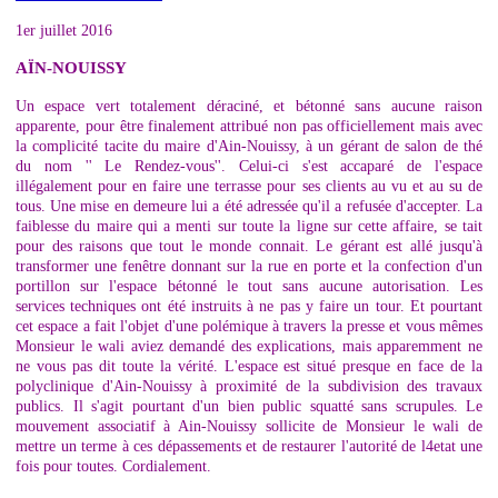
1er juillet 2016
AÏN-NOUISSY
Un espace vert totalement déraciné, et bétonné sans aucune raison
apparente, pour être finalement attribué non pas officiellement mais avec
la complicité tacite du maire d'Ain-Nouissy, à un gérant de salon de thé
du nom '' Le Rendez-vous''. Celui-ci s'est accaparé de l'espace
illégalement pour en faire une terrasse pour ses clients au vu et au su de
tous. Une mise en demeure lui a été adressée qu'il a refusée d'accepter. La
faiblesse du maire qui a menti sur toute la ligne sur cette affaire, se tait
pour des raisons que tout le monde connait. Le gérant est allé jusqu'à
transformer une fenêtre donnant sur la rue en porte et la confection d'un
portillon sur l'espace bétonné le tout sans aucune autorisation. Les
services techniques ont été instruits à ne pas y faire un tour. Et pourtant
cet espace a fait l'objet d'une polémique à travers la presse et vous mêmes
Monsieur le wali aviez demandé des explications, mais apparemment ne
ne vous pas dit toute la vérité. L'espace est situé presque en face de la
polyclinique d'Ain-Nouissy à proximité de la subdivision des travaux
publics. Il s'agit pourtant d'un bien public squatté sans scrupules. Le
mouvement associatif à Ain-Nouissy sollicite de Monsieur le wali de
mettre un terme à ces dépassements et de restaurer l'autorité de l4etat une
fois pour toutes. Cordialement.