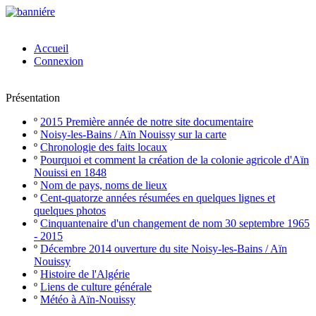
Accueil
Connexion
Présentation
º
2015 Première année de notre site documentaire
º
Noisy-les-Bains / Aïn Nouissy sur la carte
º
Chronologie des faits locaux
º
Pourquoi et comment la création de la colonie agricole d'Aïn
Nouissi en 1848
º
Nom de pays, noms de lieux
º
Cent-quatorze années résumées en quelques lignes et
quelques photos
º
Cinquantenaire d'un changement de nom 30 septembre 1965
- 2015
º
Décembre 2014 ouverture du site Noisy-les-Bains / Aïn
Nouissy
º
Histoire de l'Algérie
º
Liens de culture générale
º
Météo à Aïn-Nouissy