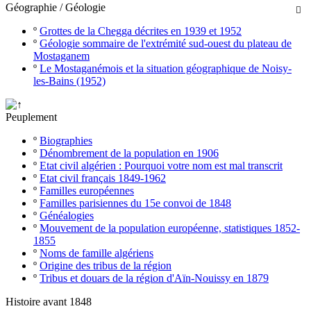
Géographie / Géologie

º
Grottes de la Chegga décrites en 1939 et 1952
º
Géologie sommaire de l'extrémité sud-ouest du plateau de
Mostaganem
º
Le Mostaganémois et la situation géographique de Noisy-
les-Bains (1952)
Peuplement
º
Biographies
º
Dénombrement de la population en 1906
º
Etat civil algérien : Pourquoi votre nom est mal transcrit
º
Etat civil français 1849-1962
º
Familles européennes
º
Familles parisiennes du 15e convoi de 1848
º
Généalogies
º
Mouvement de la population européenne, statistiques 1852-
1855
º
Noms de famille algériens
º
Origine des tribus de la région
º
Tribus et douars de la région d'Aïn-Nouissy en 1879
Histoire avant 1848