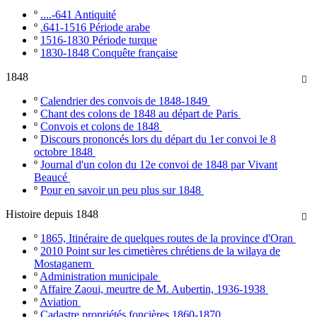
º
....-641 Antiquité
º
.641-1516 Période arabe
º
1516-1830 Période turque
º
1830-1848 Conquête française
1848

º
Calendrier des convois de 1848-1849
º
Chant des colons de 1848 au départ de Paris
º
Convois et colons de 1848
º
Discours prononcés lors du départ du 1er convoi le 8
octobre 1848
º
Journal d'un colon du 12e convoi de 1848 par Vivant
Beaucé
º
Pour en savoir un peu plus sur 1848
Histoire depuis 1848

º
1865, Itinéraire de quelques routes de la province d'Oran
º
2010 Point sur les cimetières chrétiens de la wilaya de
Mostaganem
º
Administration municipale
º
Affaire Zaoui, meurtre de M. Aubertin, 1936-1938
º
Aviation
º
Cadastre propriétés foncières 1860-1870