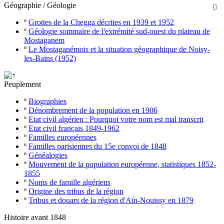
Géographie / Géologie

º
Grottes de la Chegga décrites en 1939 et 1952
º
Géologie sommaire de l'extrémité sud-ouest du plateau de
Mostaganem
º
Le Mostaganémois et la situation géographique de Noisy-
les-Bains (1952)
Peuplement
º
Biographies
º
Dénombrement de la population en 1906
º
Etat civil algérien : Pourquoi votre nom est mal transcrit
º
Etat civil français 1849-1962
º
Familles européennes
º
Familles parisiennes du 15e convoi de 1848
º
Généalogies
º
Mouvement de la population européenne, statistiques 1852-
1855
º
Noms de famille algériens
º
Origine des tribus de la région
º
Tribus et douars de la région d'Aïn-Nouissy en 1879
Histoire avant 1848