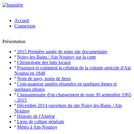
Accueil
Connexion
Présentation
º
2015 Première année de notre site documentaire
º
Noisy-les-Bains / Aïn Nouissy sur la carte
º
Chronologie des faits locaux
º
Pourquoi et comment la création de la colonie agricole d'Aïn
Nouissi en 1848
º
Nom de pays, noms de lieux
º
Cent-quatorze années résumées en quelques lignes et
quelques photos
º
Cinquantenaire d'un changement de nom 30 septembre 1965
- 2015
º
Décembre 2014 ouverture du site Noisy-les-Bains / Aïn
Nouissy
º
Histoire de l'Algérie
º
Liens de culture générale
º
Météo à Aïn-Nouissy