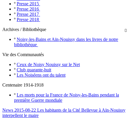
º
Presse 2015
º
Presse 2016
º
Presse 2017
º
Presse 2018
Archives / Bibliothèque

º
Noisy-les-Bains et Aïn-Nouissy dans les livres de notre
bibliothèque
Vie des Communautés
º
Ceux de Noisy Nouissy sur le Net
º
Club quarante-huit
º
Les Noiséens ont du talent
Centenaire 1914-1918
º
Les morts pour la France de Noisy-les-Bains pendant la
première Guerre mondiale
News 2015-08-22 Les habitants de la Cité Bellevue à Aïn-Nouissy
interpellent le maire