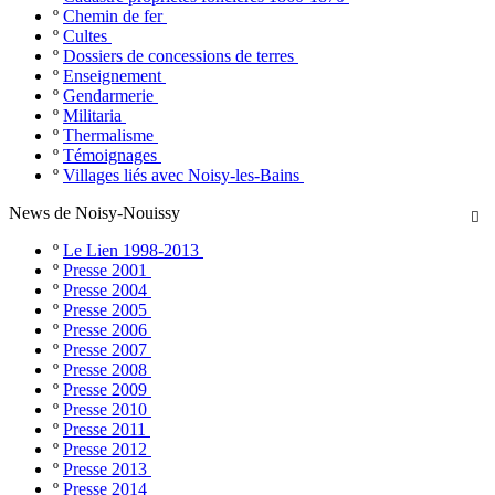
º
Chemin de fer
º
Cultes
º
Dossiers de concessions de terres
º
Enseignement
º
Gendarmerie
º
Militaria
º
Thermalisme
º
Témoignages
º
Villages liés avec Noisy-les-Bains
News de Noisy-Nouissy

º
Le Lien 1998-2013
º
Presse 2001
º
Presse 2004
º
Presse 2005
º
Presse 2006
º
Presse 2007
º
Presse 2008
º
Presse 2009
º
Presse 2010
º
Presse 2011
º
Presse 2012
º
Presse 2013
º
Presse 2014