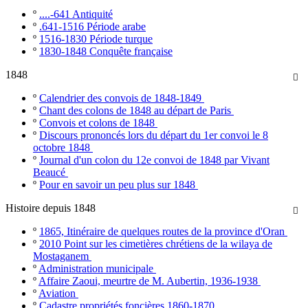
º
....-641 Antiquité
º
.641-1516 Période arabe
º
1516-1830 Période turque
º
1830-1848 Conquête française
1848

º
Calendrier des convois de 1848-1849
º
Chant des colons de 1848 au départ de Paris
º
Convois et colons de 1848
º
Discours prononcés lors du départ du 1er convoi le 8
octobre 1848
º
Journal d'un colon du 12e convoi de 1848 par Vivant
Beaucé
º
Pour en savoir un peu plus sur 1848
Histoire depuis 1848

º
1865, Itinéraire de quelques routes de la province d'Oran
º
2010 Point sur les cimetières chrétiens de la wilaya de
Mostaganem
º
Administration municipale
º
Affaire Zaoui, meurtre de M. Aubertin, 1936-1938
º
Aviation
º
Cadastre propriétés foncières 1860-1870