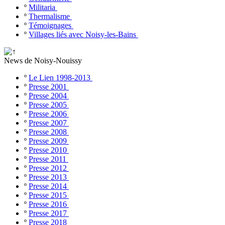
º
Militaria
º
Thermalisme
º
Témoignages
º
Villages liés avec Noisy-les-Bains
News de Noisy-Nouissy
º
Le Lien 1998-2013
º
Presse 2001
º
Presse 2004
º
Presse 2005
º
Presse 2006
º
Presse 2007
º
Presse 2008
º
Presse 2009
º
Presse 2010
º
Presse 2011
º
Presse 2012
º
Presse 2013
º
Presse 2014
º
Presse 2015
º
Presse 2016
º
Presse 2017
º
Presse 2018