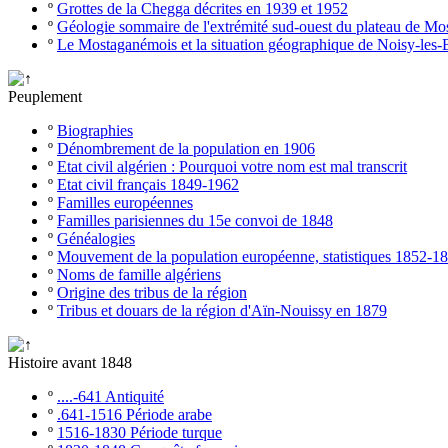
º
Grottes de la Chegga décrites en 1939 et 1952
º
Géologie sommaire de l'extrémité sud-ouest du plateau de M
º
Le Mostaganémois et la situation géographique de Noisy-les-
Peuplement
º
Biographies
º
Dénombrement de la population en 1906
º
Etat civil algérien : Pourquoi votre nom est mal transcrit
º
Etat civil français 1849-1962
º
Familles européennes
º
Familles parisiennes du 15e convoi de 1848
º
Généalogies
º
Mouvement de la population européenne, statistiques 1852-1
º
Noms de famille algériens
º
Origine des tribus de la région
º
Tribus et douars de la région d'Aïn-Nouissy en 1879
Histoire avant 1848
º
....-641 Antiquité
º
.641-1516 Période arabe
º
1516-1830 Période turque