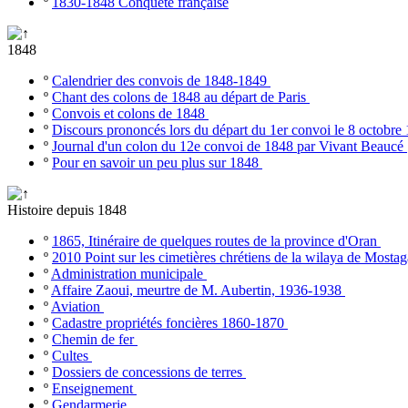
º
1830-1848 Conquête française
1848
º
Calendrier des convois de 1848-1849
º
Chant des colons de 1848 au départ de Paris
º
Convois et colons de 1848
º
Discours prononcés lors du départ du 1er convoi le 8 octobr
º
Journal d'un colon du 12e convoi de 1848 par Vivant Beaucé
º
Pour en savoir un peu plus sur 1848
Histoire depuis 1848
º
1865, Itinéraire de quelques routes de la province d'Oran
º
2010 Point sur les cimetières chrétiens de la wilaya de Most
º
Administration municipale
º
Affaire Zaoui, meurtre de M. Aubertin, 1936-1938
º
Aviation
º
Cadastre propriétés foncières 1860-1870
º
Chemin de fer
º
Cultes
º
Dossiers de concessions de terres
º
Enseignement
º
Gendarmerie