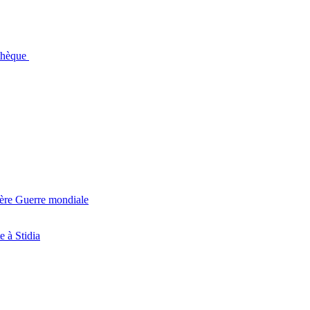
othèque
ière Guerre mondiale
e à Stidia