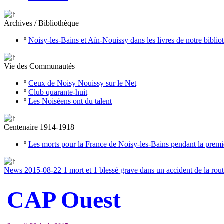
Archives / Bibliothèque
º
Noisy-les-Bains et Aïn-Nouissy dans les livres de notre bibli
Vie des Communautés
º
Ceux de Noisy Nouissy sur le Net
º
Club quarante-huit
º
Les Noiséens ont du talent
Centenaire 1914-1918
º
Les morts pour la France de Noisy-les-Bains pendant la prem
News 2015-08-22 1 mort et 1 blessé grave dans un accident de la rout
CAP Ouest