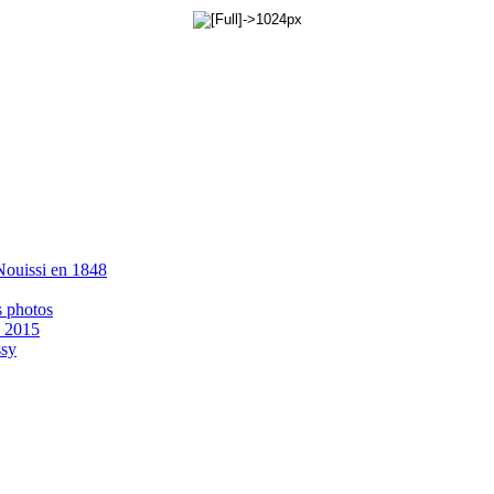
 Nouissi en 1848
s photos
- 2015
ssy