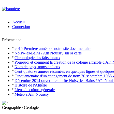
Accueil
Connexion
Présentation
º
2015 Première année de notre site documentaire
º
Noisy-les-Bains / Aïn Nouissy sur la carte
º
Chronologie des faits locaux
º
Pourquoi et comment la création de la colonie agricole d'Aïn
º
Nom de pays, noms de lieux
º
Cent-quatorze années résumées en quelques lignes et quelque
º
Cinquantenaire d'un changement de nom 30 septembre 1965 
º
Décembre 2014 ouverture du site Noisy-les-Bains / Aïn Noui
º
Histoire de l'Algérie
º
Liens de culture générale
º
Météo à Aïn-Nouissy
Géographie / Géologie