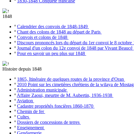
º
1830-1848 Conquête française
1848
º
Calendrier des convois de 1848-1849
º
Chant des colons de 1848 au départ de Paris
º
Convois et colons de 1848
º
Discours prononcés lors du départ du 1er convoi le 8 octobr
º
Journal d'un colon du 12e convoi de 1848 par Vivant Beaucé
º
Pour en savoir un peu plus sur 1848
Histoire depuis 1848
º
1865, Itinéraire de quelques routes de la province d'Oran
º
2010 Point sur les cimetières chrétiens de la wilaya de Most
º
Administration municipale
º
Affaire Zaoui, meurtre de M. Aubertin, 1936-1938
º
Aviation
º
Cadastre propriétés foncières 1860-1870
º
Chemin de fer
º
Cultes
º
Dossiers de concessions de terres
º
Enseignement
º
Gendarmerie