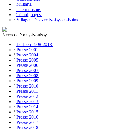
º
Militaria
º
Thermalisme
º
Témoignages
º
Villages liés avec Noisy-les-Bains
News de Noisy-Nouissy
º
Le Lien 1998-2013
º
Presse 2001
º
Presse 2004
º
Presse 2005
º
Presse 2006
º
Presse 2007
º
Presse 2008
º
Presse 2009
º
Presse 2010
º
Presse 2011
º
Presse 2012
º
Presse 2013
º
Presse 2014
º
Presse 2015
º
Presse 2016
º
Presse 2017
º
Presse 2018