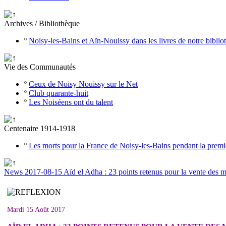
Archives / Bibliothèque
º
Noisy-les-Bains et Aïn-Nouissy dans les livres de notre bibli
Vie des Communautés
º
Ceux de Noisy Nouissy sur le Net
º
Club quarante-huit
º
Les Noiséens ont du talent
Centenaire 1914-1918
º
Les morts pour la France de Noisy-les-Bains pendant la prem
News 2017-08-15 Aïd el Adha : 23 points retenus pour la vente des 
Mardi 15 Août 2017