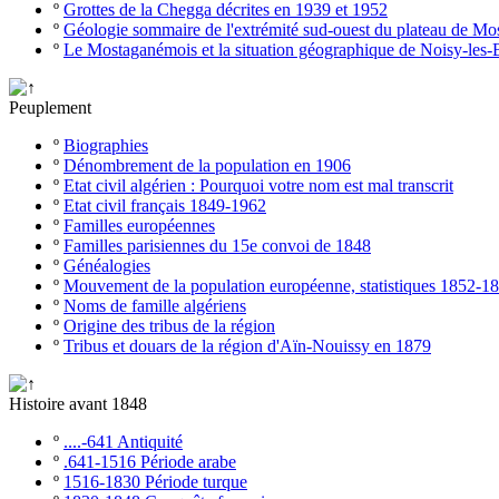
º
Grottes de la Chegga décrites en 1939 et 1952
º
Géologie sommaire de l'extrémité sud-ouest du plateau de M
º
Le Mostaganémois et la situation géographique de Noisy-les-
Peuplement
º
Biographies
º
Dénombrement de la population en 1906
º
Etat civil algérien : Pourquoi votre nom est mal transcrit
º
Etat civil français 1849-1962
º
Familles européennes
º
Familles parisiennes du 15e convoi de 1848
º
Généalogies
º
Mouvement de la population européenne, statistiques 1852-1
º
Noms de famille algériens
º
Origine des tribus de la région
º
Tribus et douars de la région d'Aïn-Nouissy en 1879
Histoire avant 1848
º
....-641 Antiquité
º
.641-1516 Période arabe
º
1516-1830 Période turque