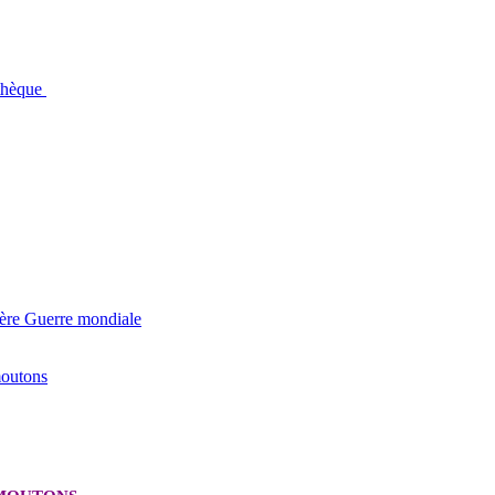
othèque
ière Guerre mondiale
moutons