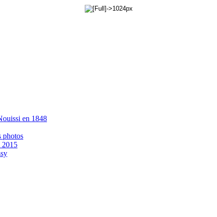
 Nouissi en 1848
s photos
- 2015
ssy