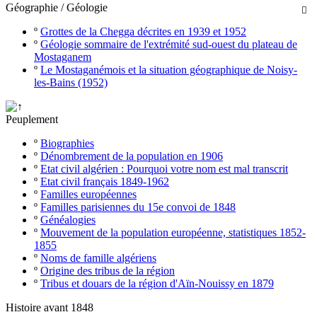
Géographie / Géologie

º
Grottes de la Chegga décrites en 1939 et 1952
º
Géologie sommaire de l'extrémité sud-ouest du plateau de
Mostaganem
º
Le Mostaganémois et la situation géographique de Noisy-
les-Bains (1952)
Peuplement
º
Biographies
º
Dénombrement de la population en 1906
º
Etat civil algérien : Pourquoi votre nom est mal transcrit
º
Etat civil français 1849-1962
º
Familles européennes
º
Familles parisiennes du 15e convoi de 1848
º
Généalogies
º
Mouvement de la population européenne, statistiques 1852-
1855
º
Noms de famille algériens
º
Origine des tribus de la région
º
Tribus et douars de la région d'Aïn-Nouissy en 1879
Histoire avant 1848