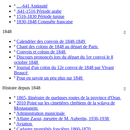
º
....-641 Antiquité
º
.641-1516 Période arabe
º
1516-1830 Période turque
º
1830-1848 Conquête française
1848

º
Calendrier des convois de 1848-1849
º
Chant des colons de 1848 au départ de Paris
º
Convois et colons de 1848
º
Discours prononcés lors du départ du 1er convoi le 8
octobre 1848
º
Journal d'un colon du 12e convoi de 1848 par Vivant
Beaucé
º
Pour en savoir un peu plus sur 1848
Histoire depuis 1848

º
1865, Itinéraire de quelques routes de la province d'Oran
º
2010 Point sur les cimetières chrétiens de la wilaya de
Mostaganem
º
Administration municipale
º
Affaire Zaoui, meurtre de M. Aubertin, 1936-1938
º
Aviation
º
Cadastre propriétés foncières 1860-1870