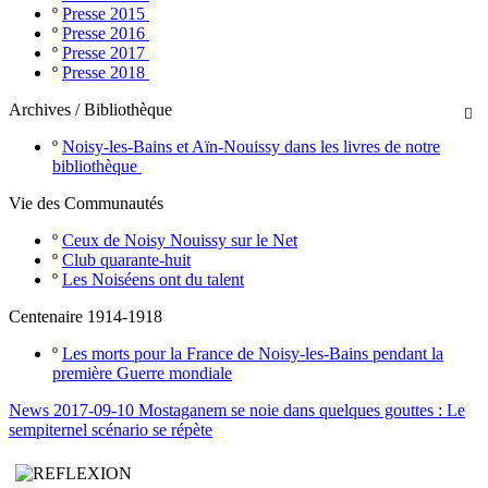
º
Presse 2015
º
Presse 2016
º
Presse 2017
º
Presse 2018
Archives / Bibliothèque

º
Noisy-les-Bains et Aïn-Nouissy dans les livres de notre
bibliothèque
Vie des Communautés
º
Ceux de Noisy Nouissy sur le Net
º
Club quarante-huit
º
Les Noiséens ont du talent
Centenaire 1914-1918
º
Les morts pour la France de Noisy-les-Bains pendant la
première Guerre mondiale
News 2017-09-10 Mostaganem se noie dans quelques gouttes : Le
sempiternel scénario se répète