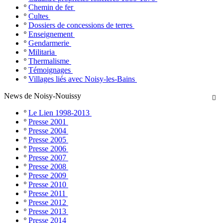
º
Chemin de fer
º
Cultes
º
Dossiers de concessions de terres
º
Enseignement
º
Gendarmerie
º
Militaria
º
Thermalisme
º
Témoignages
º
Villages liés avec Noisy-les-Bains
News de Noisy-Nouissy

º
Le Lien 1998-2013
º
Presse 2001
º
Presse 2004
º
Presse 2005
º
Presse 2006
º
Presse 2007
º
Presse 2008
º
Presse 2009
º
Presse 2010
º
Presse 2011
º
Presse 2012
º
Presse 2013
º
Presse 2014