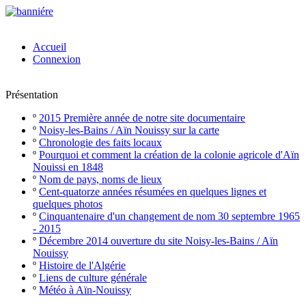
Accueil
Connexion
Présentation
º
2015 Première année de notre site documentaire
º
Noisy-les-Bains / Aïn Nouissy sur la carte
º
Chronologie des faits locaux
º
Pourquoi et comment la création de la colonie agricole d'Aïn
Nouissi en 1848
º
Nom de pays, noms de lieux
º
Cent-quatorze années résumées en quelques lignes et
quelques photos
º
Cinquantenaire d'un changement de nom 30 septembre 1965
- 2015
º
Décembre 2014 ouverture du site Noisy-les-Bains / Aïn
Nouissy
º
Histoire de l'Algérie
º
Liens de culture générale
º
Météo à Aïn-Nouissy