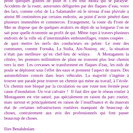
peine quelques gouttes de pluie et c’est tout Mosta qui se paralyse.
Accidents de la route, autoroutes défigurées par des flaques d’eau, voire
des lacs, comme celui de La Salamandre où le niveau d’eau pluviale a
atteint 80 centimètres par certains endroits, au point d’avoir pénétré dans
plusieurs immeubles et commerces. Etrangement, la route du Front de
Mer ne dispose que de quelques avaloirs en dépit de sa longueur l’on ne
sait pour quelle économie au profit de qui. Même topo à travers plusieurs
endroits de la ville où d’interminables embouteillages, routes coupées …
de quoi mettre les nerfs des conducteurs en pelote. Le reste des
communes, comme Fornaka, La Stidia, Ain-Nouissy, etc., la situation
n’était pas meilleure qu’en chef-lieu de wilaya. A Mostaganem la
côtière, les premiers millimètres de pluie ne trouvent plus leur chemin
vers la mer. Les crevasses se transforment en flaques d'eau, les nids de
poule se déploient sous l'effet des eaux et prennent l'aspect de mares. Des
automobilistes coincés dans leurs véhicules. La majorité s’ingénie à
trouver une parade pour trouver un chemin qui mène au travail, à l’école.
Un chemin non bloqué par la circulation ou une route non fermée pour
cause d'inondation. Un vrai calvaire ! Il faut dire que le réseau routier à
Mostaganem est vite saturé, pas spécialement en raison du parc routier,
mais surtout et principalement en raison de l’insuffisance et du mauvais
état de certaines infrastructures routières manquant de beaucoup de
choses, contrairement aux avis des professionnels qui font passer
beaucoup de choses.
Ilies Benabdeslam