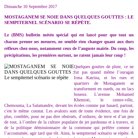
Dimanche 10 Septembre 2017
MOSTAGANEM SE NOIE DANS QUELQUES GOUTTES : LE
SEMPITERNEL SCÉNARIO SE RÉPÈTE.
Le (BMS) bulletin météo spécial qui est lancé pour que tout un
chacun prenne ses mesures, ne semble rien changer quant aux durs
réflexes chez-nous, notamment ceux de l’auguste mairie. Du coup, les
précipitations, les premières surtout, ne ratent jamais leur coup !
Quelques gouttes de pluie, ce ne
fut pas quand même l’ouragan
Irma Katrina, et les rues et
quartiers de Mostaganem se
transforment en oueds, ou en lacs
boueux. L'avenue Mohamed
Khemisti, le centre-ville,
Chemouma, La Salamandre, devant les écoles comme par hasard, partout,
c'est le même constat. Les avaloirs sont de toute évidence, une fois de
plus, comblés, pour ne pas dire obstrués, d’ordures, de terre et d’un peu
de tout, à l’ombre de la culture populaire de jet pardessus et à travers, et
de la politique démissionnaire de la commune qui préfère comme à
l’accoutumée, agir tard que tôt. Ainsi, le sempiternel scénario se répète. A