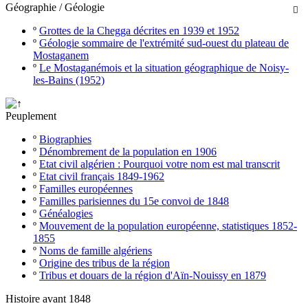
Géographie / Géologie

º
Grottes de la Chegga décrites en 1939 et 1952
º
Géologie sommaire de l'extrémité sud-ouest du plateau de
Mostaganem
º
Le Mostaganémois et la situation géographique de Noisy-
les-Bains (1952)
Peuplement
º
Biographies
º
Dénombrement de la population en 1906
º
Etat civil algérien : Pourquoi votre nom est mal transcrit
º
Etat civil français 1849-1962
º
Familles européennes
º
Familles parisiennes du 15e convoi de 1848
º
Généalogies
º
Mouvement de la population européenne, statistiques 1852-
1855
º
Noms de famille algériens
º
Origine des tribus de la région
º
Tribus et douars de la région d'Aïn-Nouissy en 1879
Histoire avant 1848