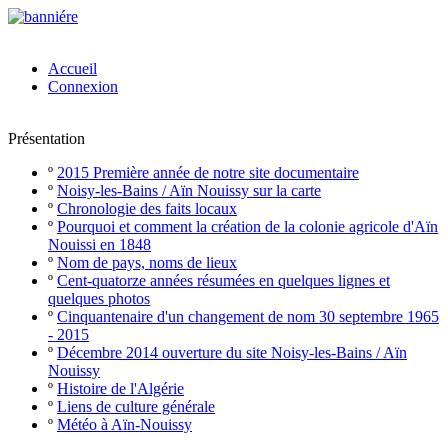
Accueil
Connexion
Présentation
º
2015 Première année de notre site documentaire
º
Noisy-les-Bains / Aïn Nouissy sur la carte
º
Chronologie des faits locaux
º
Pourquoi et comment la création de la colonie agricole d'Aïn
Nouissi en 1848
º
Nom de pays, noms de lieux
º
Cent-quatorze années résumées en quelques lignes et
quelques photos
º
Cinquantenaire d'un changement de nom 30 septembre 1965
- 2015
º
Décembre 2014 ouverture du site Noisy-les-Bains / Aïn
Nouissy
º
Histoire de l'Algérie
º
Liens de culture générale
º
Météo à Aïn-Nouissy