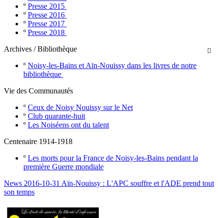
º
Presse 2015
º
Presse 2016
º
Presse 2017
º
Presse 2018
Archives / Bibliothèque

º
Noisy-les-Bains et Aïn-Nouissy dans les livres de notre
bibliothèque
Vie des Communautés
º
Ceux de Noisy Nouissy sur le Net
º
Club quarante-huit
º
Les Noiséens ont du talent
Centenaire 1914-1918
º
Les morts pour la France de Noisy-les-Bains pendant la
première Guerre mondiale
News 2016-10-31 Aïn-Nouissy : L'APC souffre et l'ADE prend tout
son temps