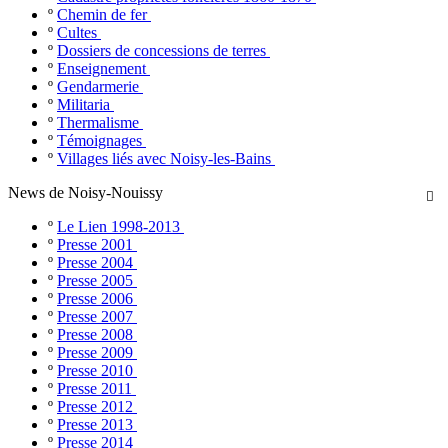
º
Chemin de fer
º
Cultes
º
Dossiers de concessions de terres
º
Enseignement
º
Gendarmerie
º
Militaria
º
Thermalisme
º
Témoignages
º
Villages liés avec Noisy-les-Bains
News de Noisy-Nouissy

º
Le Lien 1998-2013
º
Presse 2001
º
Presse 2004
º
Presse 2005
º
Presse 2006
º
Presse 2007
º
Presse 2008
º
Presse 2009
º
Presse 2010
º
Presse 2011
º
Presse 2012
º
Presse 2013
º
Presse 2014