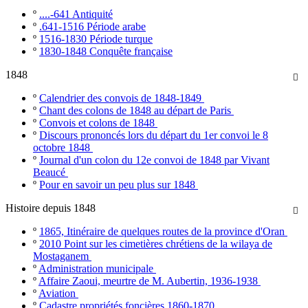
º
....-641 Antiquité
º
.641-1516 Période arabe
º
1516-1830 Période turque
º
1830-1848 Conquête française
1848

º
Calendrier des convois de 1848-1849
º
Chant des colons de 1848 au départ de Paris
º
Convois et colons de 1848
º
Discours prononcés lors du départ du 1er convoi le 8
octobre 1848
º
Journal d'un colon du 12e convoi de 1848 par Vivant
Beaucé
º
Pour en savoir un peu plus sur 1848
Histoire depuis 1848

º
1865, Itinéraire de quelques routes de la province d'Oran
º
2010 Point sur les cimetières chrétiens de la wilaya de
Mostaganem
º
Administration municipale
º
Affaire Zaoui, meurtre de M. Aubertin, 1936-1938
º
Aviation
º
Cadastre propriétés foncières 1860-1870