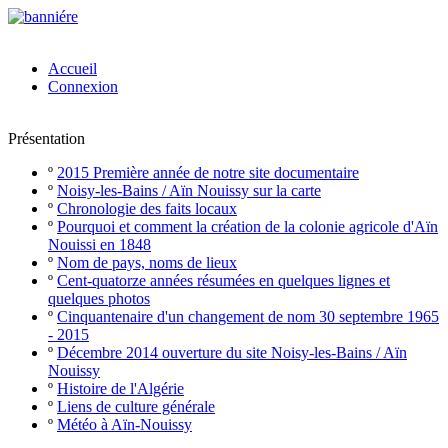
Accueil
Connexion
Présentation
º
2015 Première année de notre site documentaire
º
Noisy-les-Bains / Aïn Nouissy sur la carte
º
Chronologie des faits locaux
º
Pourquoi et comment la création de la colonie agricole d'Aïn
Nouissi en 1848
º
Nom de pays, noms de lieux
º
Cent-quatorze années résumées en quelques lignes et
quelques photos
º
Cinquantenaire d'un changement de nom 30 septembre 1965
- 2015
º
Décembre 2014 ouverture du site Noisy-les-Bains / Aïn
Nouissy
º
Histoire de l'Algérie
º
Liens de culture générale
º
Météo à Aïn-Nouissy