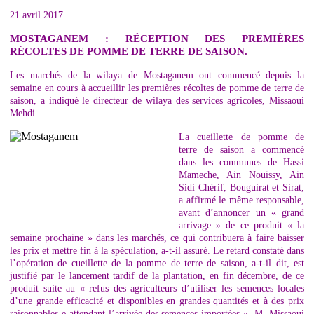
21 avril 2017
MOSTAGANEM : RÉCEPTION DES PREMIÈRES
RÉCOLTES DE POMME DE TERRE DE SAISON.
Les marchés de la wilaya de Mostaganem ont commencé depuis la
semaine en cours à accueillir les premières récoltes de pomme de terre de
saison, a indiqué le directeur de wilaya des services agricoles, Missaoui
Mehdi.
La cueillette de pomme de
terre de saison a commencé
dans les communes de Hassi
Mameche, Ain Nouissy, Ain
Sidi Chérif, Bouguirat et Sirat,
a affirmé le même responsable,
avant d’annoncer un « grand
arrivage » de ce produit « la
semaine prochaine » dans les marchés, ce qui contribuera à faire baisser
les prix et mettre fin à la spéculation, a-t-il assuré. Le retard constaté dans
l’opération de cueillette de la pomme de terre de saison, a-t-il dit, est
justifié par le lancement tardif de la plantation, en fin décembre, de ce
produit suite au « refus des agriculteurs d’utiliser les semences locales
d’une grande efficacité et disponibles en grandes quantités et à des prix
raisonnables e attendant l’arrivée des semences importées ». M. Missaoui