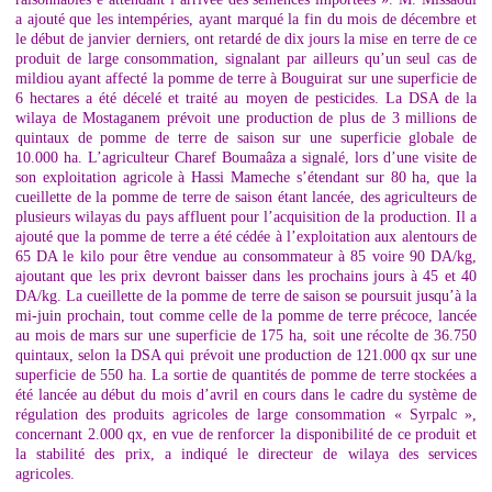
a ajouté que les intempéries, ayant marqué la fin du mois de décembre et
le début de janvier derniers, ont retardé de dix jours la mise en terre de ce
produit de large consommation, signalant par ailleurs qu’un seul cas de
mildiou ayant affecté la pomme de terre à Bouguirat sur une superficie de
6 hectares a été décelé et traité au moyen de pesticides. La DSA de la
wilaya de Mostaganem prévoit une production de plus de 3 millions de
quintaux de pomme de terre de saison sur une superficie globale de
10.000 ha. L’agriculteur Charef Boumaâza a signalé, lors d’une visite de
son exploitation agricole à Hassi Mameche s’étendant sur 80 ha, que la
cueillette de la pomme de terre de saison étant lancée, des agriculteurs de
plusieurs wilayas du pays affluent pour l’acquisition de la production. Il a
ajouté que la pomme de terre a été cédée à l’exploitation aux alentours de
65 DA le kilo pour être vendue au consommateur à 85 voire 90 DA/kg,
ajoutant que les prix devront baisser dans les prochains jours à 45 et 40
DA/kg. La cueillette de la pomme de terre de saison se poursuit jusqu’à la
mi-juin prochain, tout comme celle de la pomme de terre précoce, lancée
au mois de mars sur une superficie de 175 ha, soit une récolte de 36.750
quintaux, selon la DSA qui prévoit une production de 121.000 qx sur une
superficie de 550 ha. La sortie de quantités de pomme de terre stockées a
été lancée au début du mois d’avril en cours dans le cadre du système de
régulation des produits agricoles de large consommation « Syrpalc »,
concernant 2.000 qx, en vue de renforcer la disponibilité de ce produit et
la stabilité des prix, a indiqué le directeur de wilaya des services
agricoles.