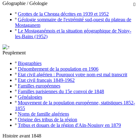
Géographie / Géologie

º
Grottes de la Chegga décrites en 1939 et 1952
º
Géologie sommaire de l'extrémité sud-ouest du plateau de
Mostaganem
º
Le Mostaganémois et la situation géographique de Noisy-
les-Bains (1952)
Peuplement
º
Biographies
º
Dénombrement de la population en 1906
º
Etat civil algérien : Pourquoi votre nom est mal transcrit
º
Etat civil français 1849-1962
º
Familles européennes
º
Familles parisiennes du 15e convoi de 1848
º
Généalogies
º
Mouvement de la population européenne, statistiques 1852-
1855
º
Noms de famille algériens
º
Origine des tribus de la région
º
Tribus et douars de la région d'Aïn-Nouissy en 1879
Histoire avant 1848