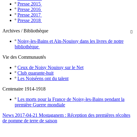
º
Presse 2015
º
Presse 2016
º
Presse 2017
º
Presse 2018
Archives / Bibliothèque

º
Noisy-les-Bains et Aïn-Nouissy dans les livres de notre
bibliothèque
Vie des Communautés
º
Ceux de Noisy Nouissy sur le Net
º
Club quarante-huit
º
Les Noiséens ont du talent
Centenaire 1914-1918
º
Les morts pour la France de Noisy-les-Bains pendant la
première Guerre mondiale
News 2017-04-21 Mostaganem : Réception des premières récoltes
de pomme de terre de saison