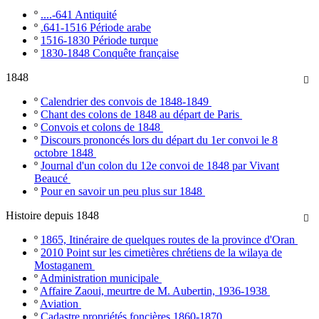
º
....-641 Antiquité
º
.641-1516 Période arabe
º
1516-1830 Période turque
º
1830-1848 Conquête française
1848

º
Calendrier des convois de 1848-1849
º
Chant des colons de 1848 au départ de Paris
º
Convois et colons de 1848
º
Discours prononcés lors du départ du 1er convoi le 8
octobre 1848
º
Journal d'un colon du 12e convoi de 1848 par Vivant
Beaucé
º
Pour en savoir un peu plus sur 1848
Histoire depuis 1848

º
1865, Itinéraire de quelques routes de la province d'Oran
º
2010 Point sur les cimetières chrétiens de la wilaya de
Mostaganem
º
Administration municipale
º
Affaire Zaoui, meurtre de M. Aubertin, 1936-1938
º
Aviation
º
Cadastre propriétés foncières 1860-1870