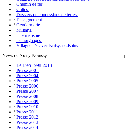
º
Chemin de fer
º
Cultes
º
Dossiers de concessions de terres
º
Enseignement
º
Gendarmerie
º
Militaria
º
Thermalisme
º
Témoignages
º
Villages liés avec Noisy-les-Bains
News de Noisy-Nouissy

º
Le Lien 1998-2013
º
Presse 2001
º
Presse 2004
º
Presse 2005
º
Presse 2006
º
Presse 2007
º
Presse 2008
º
Presse 2009
º
Presse 2010
º
Presse 2011
º
Presse 2012
º
Presse 2013
º
Presse 2014