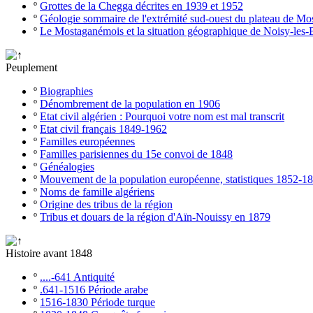
º
Grottes de la Chegga décrites en 1939 et 1952
º
Géologie sommaire de l'extrémité sud-ouest du plateau de M
º
Le Mostaganémois et la situation géographique de Noisy-les-
Peuplement
º
Biographies
º
Dénombrement de la population en 1906
º
Etat civil algérien : Pourquoi votre nom est mal transcrit
º
Etat civil français 1849-1962
º
Familles européennes
º
Familles parisiennes du 15e convoi de 1848
º
Généalogies
º
Mouvement de la population européenne, statistiques 1852-1
º
Noms de famille algériens
º
Origine des tribus de la région
º
Tribus et douars de la région d'Aïn-Nouissy en 1879
Histoire avant 1848
º
....-641 Antiquité
º
.641-1516 Période arabe
º
1516-1830 Période turque