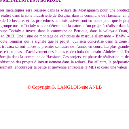
S MÉTALLIQUES À BORDJIA.
ues métalliques sera réalisée dans la wilaya de Mostaganem pour une produc
éalisé dans la zone industrielle de Bordjia, dans la commune de Hassiane, en p
re de 10 hectares et les procédures administratives sont en cours pour que le pr
groupe turc « Tocialy » pour déterminer la nature d’un projet à réaliser dans l
groupe Tocialy a investi dans la commune de Bettioua, dans la wilaya d’Oran, 
n en 2013. Une usine de montage de véhicules de marque allemande « BMW » s
jouté Temmar qui a signalé que le projet, qui sera concrétisé dans la zone 
 travaux seront lancés le premier semestre de l’année en cours. La plus grande 
rojet est en phase d’achèvement des études et de choix du terrain. Abdelwahid Te
rdjia dans la commune de Hassiane. Ces projets, en phase de réalisation et de m
rétisation des projets d’investissement dans la wilaya. Par ailleurs, la préparati
tissement, encourager la petite et moyenne entreprise (PME) et créer une valeur a
© Copyright G. LANGLOIS/site ANLB