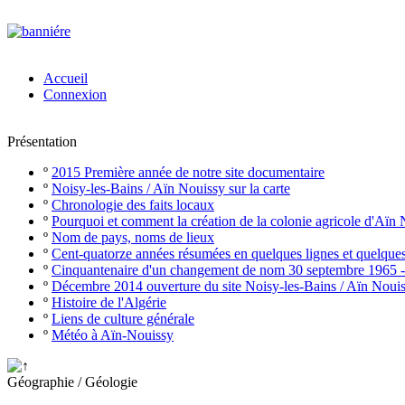
Accueil
Connexion
Présentation
º
2015 Première année de notre site documentaire
º
Noisy-les-Bains / Aïn Nouissy sur la carte
º
Chronologie des faits locaux
º
Pourquoi et comment la création de la colonie agricole d'Aïn
º
Nom de pays, noms de lieux
º
Cent-quatorze années résumées en quelques lignes et quelque
º
Cinquantenaire d'un changement de nom 30 septembre 1965 
º
Décembre 2014 ouverture du site Noisy-les-Bains / Aïn Noui
º
Histoire de l'Algérie
º
Liens de culture générale
º
Météo à Aïn-Nouissy
Géographie / Géologie