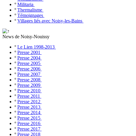
º
Militaria
º
Thermalisme
º
Témoignages
º
Villages liés avec Noisy-les-Bains
News de Noisy-Nouissy
º
Le Lien 1998-2013
º
Presse 2001
º
Presse 2004
º
Presse 2005
º
Presse 2006
º
Presse 2007
º
Presse 2008
º
Presse 2009
º
Presse 2010
º
Presse 2011
º
Presse 2012
º
Presse 2013
º
Presse 2014
º
Presse 2015
º
Presse 2016
º
Presse 2017
º
Presse 2018