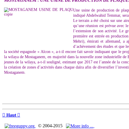
MOSTAGANEM : UNE USINE DE PRODUCTION DE PLAQUE
Une usine de production de plaq
indiqué Abdelwahid Temmar, sera r
Le terrain a été choisi sur une ai
qu’une réunion est prévue avec le 
l’extension de son activité. Le 
première est entrée en productio
Mehri), émirati et allemand, a a
d’achèvement des études et que les
la société espagnole « Alcon », a-t-il encore fait savoir indiquant que le p
la wilaya de Mostaganem, en majorité dans la nouvelle zone industrielle de Bo
jeunes de la wilaya, a-t-il souligné, estimant que 2017 est l’année de la conc
la création de zones d’activités dans chaque daïra afin de diversifier l’inves
Mostaganem.

Haut

© 2004-2015