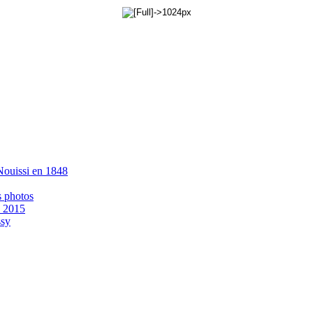
 Nouissi en 1848
s photos
- 2015
ssy