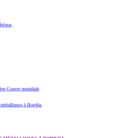
othèque
ière Guerre mondiale
étalliques à Bordjia