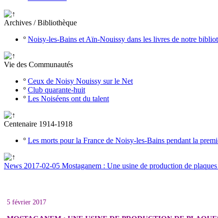
Archives / Bibliothèque
º
Noisy-les-Bains et Aïn-Nouissy dans les livres de notre bibli
Vie des Communautés
º
Ceux de Noisy Nouissy sur le Net
º
Club quarante-huit
º
Les Noiséens ont du talent
Centenaire 1914-1918
º
Les morts pour la France de Noisy-les-Bains pendant la prem
News 2017-02-05 Mostaganem : Une usine de production de plaques m
5 février 2017