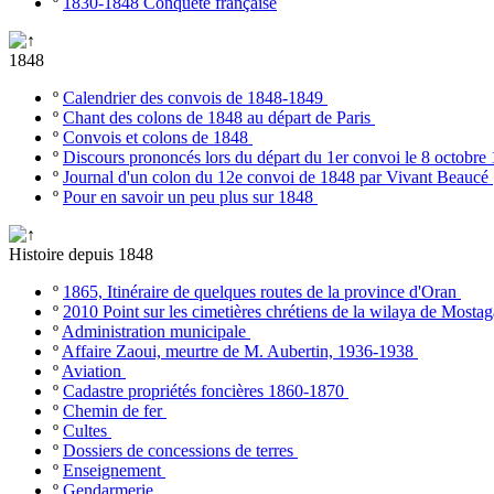
º
1830-1848 Conquête française
1848
º
Calendrier des convois de 1848-1849
º
Chant des colons de 1848 au départ de Paris
º
Convois et colons de 1848
º
Discours prononcés lors du départ du 1er convoi le 8 octobr
º
Journal d'un colon du 12e convoi de 1848 par Vivant Beaucé
º
Pour en savoir un peu plus sur 1848
Histoire depuis 1848
º
1865, Itinéraire de quelques routes de la province d'Oran
º
2010 Point sur les cimetières chrétiens de la wilaya de Most
º
Administration municipale
º
Affaire Zaoui, meurtre de M. Aubertin, 1936-1938
º
Aviation
º
Cadastre propriétés foncières 1860-1870
º
Chemin de fer
º
Cultes
º
Dossiers de concessions de terres
º
Enseignement
º
Gendarmerie