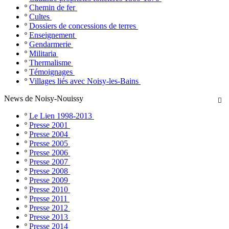
º
Chemin de fer
º
Cultes
º
Dossiers de concessions de terres
º
Enseignement
º
Gendarmerie
º
Militaria
º
Thermalisme
º
Témoignages
º
Villages liés avec Noisy-les-Bains
News de Noisy-Nouissy

º
Le Lien 1998-2013
º
Presse 2001
º
Presse 2004
º
Presse 2005
º
Presse 2006
º
Presse 2007
º
Presse 2008
º
Presse 2009
º
Presse 2010
º
Presse 2011
º
Presse 2012
º
Presse 2013
º
Presse 2014