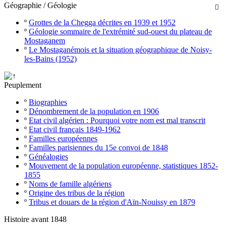
Géographie / Géologie

º
Grottes de la Chegga décrites en 1939 et 1952
º
Géologie sommaire de l'extrémité sud-ouest du plateau de
Mostaganem
º
Le Mostaganémois et la situation géographique de Noisy-
les-Bains (1952)
Peuplement
º
Biographies
º
Dénombrement de la population en 1906
º
Etat civil algérien : Pourquoi votre nom est mal transcrit
º
Etat civil français 1849-1962
º
Familles européennes
º
Familles parisiennes du 15e convoi de 1848
º
Généalogies
º
Mouvement de la population européenne, statistiques 1852-
1855
º
Noms de famille algériens
º
Origine des tribus de la région
º
Tribus et douars de la région d'Aïn-Nouissy en 1879
Histoire avant 1848