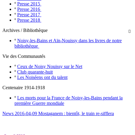
º
Presse 2015
º
Presse 2016
º
Presse 2017
º
Presse 2018
Archives / Bibliothèque

º
Noisy-les-Bains et Aïn-Nouissy dans les livres de notre
bibliothèque
Vie des Communautés
º
Ceux de Noisy Nouissy sur le Net
º
Club quarante-huit
º
Les Noiséens ont du talent
Centenaire 1914-1918
º
Les morts pour la France de Noisy-les-Bains pendant la
première Guerre mondiale
News 2016-04-09 Mostaganem : bientôt, le train re-sifflera