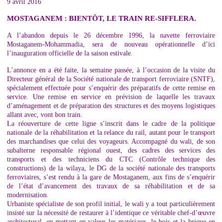
9 avril 2016
MOSTAGANEM : BIENTÔT, LE TRAIN RE-SIFFLERA.
A l’abandon depuis le 26 décembre 1996, la navette ferroviaire
Mostaganem-Mohammadia, sera de nouveau opérationnelle d’ici
l’inauguration officielle de la saison estivale.
L’annonce en a été faite, la semaine passée, à l’occasion de la visite du
Directeur général de la Société nationale de transport ferroviaire (SNTF),
spécialement effectuée pour s’enquérir des préparatifs de cette remise en
service. Une remise en service en prévision de laquelle les travaux
d’aménagement et de préparation des structures et des moyens logistiques
allant avec, vont bon train.
La réouverture de cette ligne s’inscrit dans le cadre de la politique
nationale de la réhabilitation et la relance du rail, autant pour le transport
des marchandises que celui des voyageurs. Accompagné du wali, de son
subalterne responsable régional ouest, des cadres des services des
transports et des techniciens du CTC (Contrôle technique des
constructions) de la wilaya, le DG de la société nationale des transports
ferroviaires, s’est rendu à la gare de Mostaganem, aux fins de s’enquérir
de l’état d’avancement des travaux de sa réhabilitation et de sa
modernisation.
Urbaniste spécialiste de son profil initial, le wali y a tout particulièrement
insisté sur la nécessité de restaurer à l’identique ce véritable chef-d’œuvre
architectural, en mettant en valeur les matériaux, le bois et la brique en