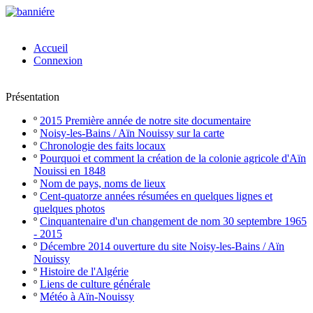
Accueil
Connexion
Présentation
º
2015 Première année de notre site documentaire
º
Noisy-les-Bains / Aïn Nouissy sur la carte
º
Chronologie des faits locaux
º
Pourquoi et comment la création de la colonie agricole d'Aïn
Nouissi en 1848
º
Nom de pays, noms de lieux
º
Cent-quatorze années résumées en quelques lignes et
quelques photos
º
Cinquantenaire d'un changement de nom 30 septembre 1965
- 2015
º
Décembre 2014 ouverture du site Noisy-les-Bains / Aïn
Nouissy
º
Histoire de l'Algérie
º
Liens de culture générale
º
Météo à Aïn-Nouissy