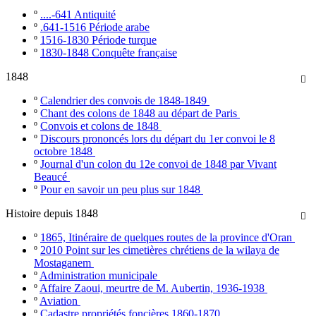
º
....-641 Antiquité
º
.641-1516 Période arabe
º
1516-1830 Période turque
º
1830-1848 Conquête française
1848

º
Calendrier des convois de 1848-1849
º
Chant des colons de 1848 au départ de Paris
º
Convois et colons de 1848
º
Discours prononcés lors du départ du 1er convoi le 8
octobre 1848
º
Journal d'un colon du 12e convoi de 1848 par Vivant
Beaucé
º
Pour en savoir un peu plus sur 1848
Histoire depuis 1848

º
1865, Itinéraire de quelques routes de la province d'Oran
º
2010 Point sur les cimetières chrétiens de la wilaya de
Mostaganem
º
Administration municipale
º
Affaire Zaoui, meurtre de M. Aubertin, 1936-1938
º
Aviation
º
Cadastre propriétés foncières 1860-1870