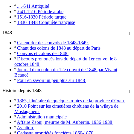
º
....-641 Antiquité
º
.641-1516 Période arabe
º
1516-1830 Période turque
º
1830-1848 Conquête française
1848

º
Calendrier des convois de 1848-1849
º
Chant des colons de 1848 au départ de Paris
º
Convois et colons de 1848
º
Discours prononcés lors du départ du 1er convoi le 8
octobre 1848
º
Journal d'un colon du 12e convoi de 1848 par Vivant
Beaucé
º
Pour en savoir un peu plus sur 1848
Histoire depuis 1848

º
1865, Itinéraire de quelques routes de la province d'Oran
º
2010 Point sur les cimetières chrétiens de la wilaya de
Mostaganem
º
Administration municipale
º
Affaire Zaoui, meurtre de M. Aubertin, 1936-1938
º
Aviation
º
Cadastre propriétés foncières 1860-1870