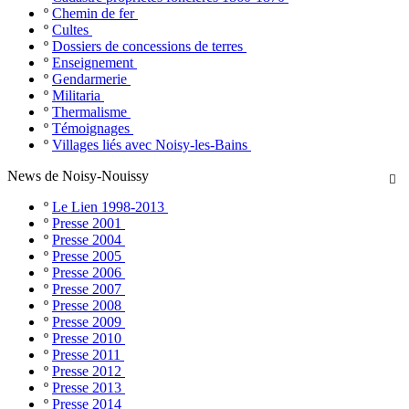
º
Chemin de fer
º
Cultes
º
Dossiers de concessions de terres
º
Enseignement
º
Gendarmerie
º
Militaria
º
Thermalisme
º
Témoignages
º
Villages liés avec Noisy-les-Bains
News de Noisy-Nouissy

º
Le Lien 1998-2013
º
Presse 2001
º
Presse 2004
º
Presse 2005
º
Presse 2006
º
Presse 2007
º
Presse 2008
º
Presse 2009
º
Presse 2010
º
Presse 2011
º
Presse 2012
º
Presse 2013
º
Presse 2014