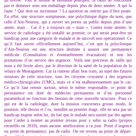
qu’avérée. Tout le monde se demande pourquoi, la radio ne fonctionne
pas et demeure sous son emballage depuis plus de deux années. A qui la
faute ? Qui doit-on incriminer ? La question ne mérite pas d’être posée.
En effet, une structure somptueuse, une polyclinique digne du nom, que
celle d’Ain-Nouissy, qui a ouvert ses portes au public depuis plus d’une
année, mais… Car il y a toujours un « mais ». Contre toute attente, le
service de radiologie a été installé au premier, ce qui serait peut-être un
handicap pour une catégorie de malade et de surcroît non opérationnel. Ce
qu’il faut savoir officiellement aujourd’hui, c’est que la polyclinique
d’Ain-Nouissy est une structure destinée à assurer une permanence
médicale (Consultation et éventuellement évacuation) et non les
prestations d’un service des urgences. Voilà une précision de taille qui
nous a été livrée alors, par le directeur de la santé de la population de la
wilaya de Mostaganem. Car la rumeur allait bon train, au sujet des futures
missions de cette structure, tous les citoyens croyaient à des urgences
médico-chirurgicales (UMC), mais ce n’est malheureusement pas le cas.
Ce qu’il faut retenir surtout, selon le même responsable, ce point de
permanence est doté de médecins permanents et d’un personnel
paramédical en fonction des besoins de cette nouvelle structure. Pour ce
qui est de la radiologie, dont la mission concernera grosso modo, le
poumon, télé thorax et l’os, installée au premier étage, elle ne sera pas un
handicap majeur selon lui, du fait que le malade sera assisté par des agents
pour l’aider à monter au premier niveau pour y subir sa radio (propos
recueillis en 2010), mais aucune amélioration à ce jour. Point d’urgence
ou point de permanence, pas de radio. On est revenu au point de départ.