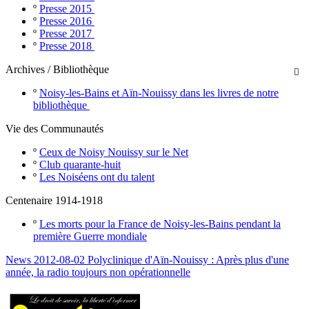
º
Presse 2015
º
Presse 2016
º
Presse 2017
º
Presse 2018
Archives / Bibliothèque

º
Noisy-les-Bains et Aïn-Nouissy dans les livres de notre
bibliothèque
Vie des Communautés
º
Ceux de Noisy Nouissy sur le Net
º
Club quarante-huit
º
Les Noiséens ont du talent
Centenaire 1914-1918
º
Les morts pour la France de Noisy-les-Bains pendant la
première Guerre mondiale
News 2012-08-02 Polyclinique d'Aïn-Nouissy : Après plus d'une
année, la radio toujours non opérationnelle