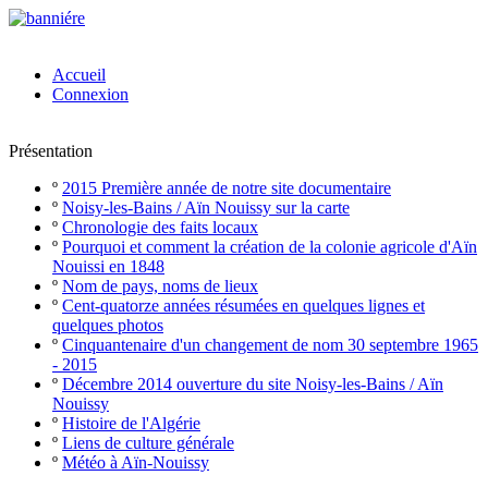
Accueil
Connexion
Présentation
º
2015 Première année de notre site documentaire
º
Noisy-les-Bains / Aïn Nouissy sur la carte
º
Chronologie des faits locaux
º
Pourquoi et comment la création de la colonie agricole d'Aïn
Nouissi en 1848
º
Nom de pays, noms de lieux
º
Cent-quatorze années résumées en quelques lignes et
quelques photos
º
Cinquantenaire d'un changement de nom 30 septembre 1965
- 2015
º
Décembre 2014 ouverture du site Noisy-les-Bains / Aïn
Nouissy
º
Histoire de l'Algérie
º
Liens de culture générale
º
Météo à Aïn-Nouissy