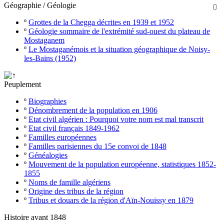
Géographie / Géologie

º
Grottes de la Chegga décrites en 1939 et 1952
º
Géologie sommaire de l'extrémité sud-ouest du plateau de
Mostaganem
º
Le Mostaganémois et la situation géographique de Noisy-
les-Bains (1952)
Peuplement
º
Biographies
º
Dénombrement de la population en 1906
º
Etat civil algérien : Pourquoi votre nom est mal transcrit
º
Etat civil français 1849-1962
º
Familles européennes
º
Familles parisiennes du 15e convoi de 1848
º
Généalogies
º
Mouvement de la population européenne, statistiques 1852-
1855
º
Noms de famille algériens
º
Origine des tribus de la région
º
Tribus et douars de la région d'Aïn-Nouissy en 1879
Histoire avant 1848