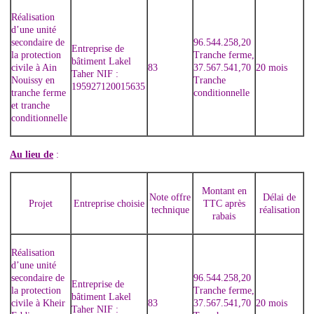
Réalisation
d’une unité
secondaire de
96.544.258,20
Entreprise de
la protection
Tranche ferme,
bâtiment Lakel
civile à Ain
83
37.567.541,70
20 mois
Taher NIF :
Nouissy en
Tranche
195927120015635
tranche ferme
conditionnelle
et tranche
conditionnelle
Au lieu de
:
Montant en
Note offre
Délai de
Projet
Entreprise choisie
TTC après
technique
réalisation
rabais
Réalisation
d’une unité
secondaire de
96.544.258,20
Entreprise de
la protection
Tranche ferme,
bâtiment Lakel
civile à Kheir
83
37.567.541,70
20 mois
Taher NIF :