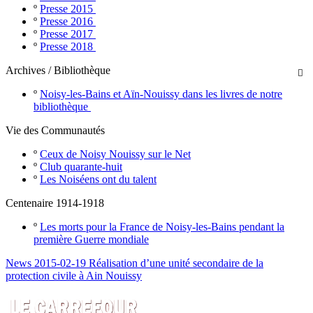
º
Presse 2015
º
Presse 2016
º
Presse 2017
º
Presse 2018
Archives / Bibliothèque

º
Noisy-les-Bains et Aïn-Nouissy dans les livres de notre
bibliothèque
Vie des Communautés
º
Ceux de Noisy Nouissy sur le Net
º
Club quarante-huit
º
Les Noiséens ont du talent
Centenaire 1914-1918
º
Les morts pour la France de Noisy-les-Bains pendant la
première Guerre mondiale
News 2015-02-19 Réalisation d’une unité secondaire de la
protection civile à Ain Nouissy