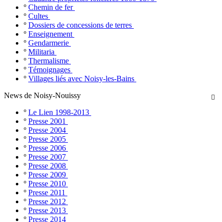
º
Chemin de fer
º
Cultes
º
Dossiers de concessions de terres
º
Enseignement
º
Gendarmerie
º
Militaria
º
Thermalisme
º
Témoignages
º
Villages liés avec Noisy-les-Bains
News de Noisy-Nouissy

º
Le Lien 1998-2013
º
Presse 2001
º
Presse 2004
º
Presse 2005
º
Presse 2006
º
Presse 2007
º
Presse 2008
º
Presse 2009
º
Presse 2010
º
Presse 2011
º
Presse 2012
º
Presse 2013
º
Presse 2014