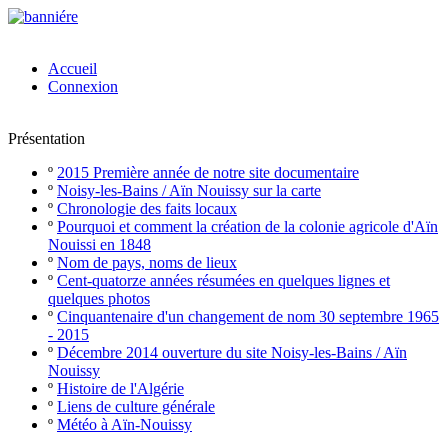
Accueil
Connexion
Présentation
º
2015 Première année de notre site documentaire
º
Noisy-les-Bains / Aïn Nouissy sur la carte
º
Chronologie des faits locaux
º
Pourquoi et comment la création de la colonie agricole d'Aïn
Nouissi en 1848
º
Nom de pays, noms de lieux
º
Cent-quatorze années résumées en quelques lignes et
quelques photos
º
Cinquantenaire d'un changement de nom 30 septembre 1965
- 2015
º
Décembre 2014 ouverture du site Noisy-les-Bains / Aïn
Nouissy
º
Histoire de l'Algérie
º
Liens de culture générale
º
Météo à Aïn-Nouissy