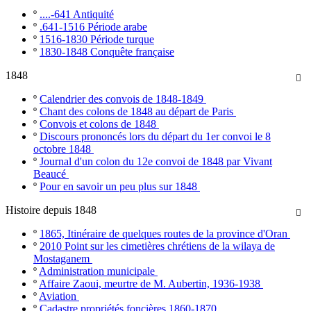
º
....-641 Antiquité
º
.641-1516 Période arabe
º
1516-1830 Période turque
º
1830-1848 Conquête française
1848

º
Calendrier des convois de 1848-1849
º
Chant des colons de 1848 au départ de Paris
º
Convois et colons de 1848
º
Discours prononcés lors du départ du 1er convoi le 8
octobre 1848
º
Journal d'un colon du 12e convoi de 1848 par Vivant
Beaucé
º
Pour en savoir un peu plus sur 1848
Histoire depuis 1848

º
1865, Itinéraire de quelques routes de la province d'Oran
º
2010 Point sur les cimetières chrétiens de la wilaya de
Mostaganem
º
Administration municipale
º
Affaire Zaoui, meurtre de M. Aubertin, 1936-1938
º
Aviation
º
Cadastre propriétés foncières 1860-1870