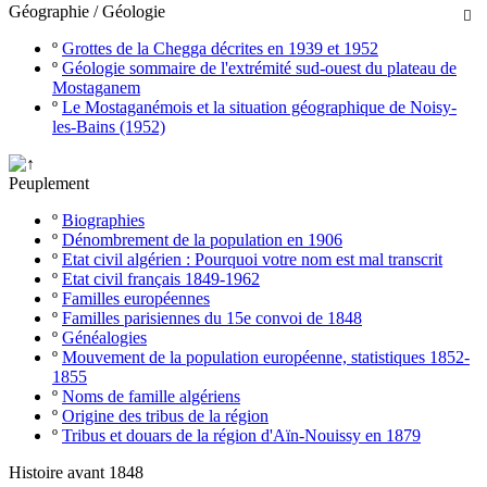
Géographie / Géologie

º
Grottes de la Chegga décrites en 1939 et 1952
º
Géologie sommaire de l'extrémité sud-ouest du plateau de
Mostaganem
º
Le Mostaganémois et la situation géographique de Noisy-
les-Bains (1952)
Peuplement
º
Biographies
º
Dénombrement de la population en 1906
º
Etat civil algérien : Pourquoi votre nom est mal transcrit
º
Etat civil français 1849-1962
º
Familles européennes
º
Familles parisiennes du 15e convoi de 1848
º
Généalogies
º
Mouvement de la population européenne, statistiques 1852-
1855
º
Noms de famille algériens
º
Origine des tribus de la région
º
Tribus et douars de la région d'Aïn-Nouissy en 1879
Histoire avant 1848