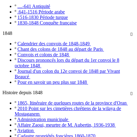
º
....-641 Antiquité
º
.641-1516 Période arabe
º
1516-1830 Période turque
º
1830-1848 Conquête française
1848

º
Calendrier des convois de 1848-1849
º
Chant des colons de 1848 au départ de Paris
º
Convois et colons de 1848
º
Discours prononcés lors du départ du 1er convoi le 8
octobre 1848
º
Journal d'un colon du 12e convoi de 1848 par Vivant
Beaucé
º
Pour en savoir un peu plus sur 1848
Histoire depuis 1848

º
1865, Itinéraire de quelques routes de la province d'Oran
º
2010 Point sur les cimetières chrétiens de la wilaya de
Mostaganem
º
Administration municipale
º
Affaire Zaoui, meurtre de M. Aubertin, 1936-1938
º
Aviation
º
Cadastre propriétés foncières 1860-1870