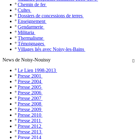
º
Chemin de fer
º
Cultes
º
Dossiers de concessions de terres
º
Enseignement
º
Gendarmerie
º
Militaria
º
Thermalisme
º
Témoignages
º
Villages liés avec Noisy-les-Bains
News de Noisy-Nouissy

º
Le Lien 1998-2013
º
Presse 2001
º
Presse 2004
º
Presse 2005
º
Presse 2006
º
Presse 2007
º
Presse 2008
º
Presse 2009
º
Presse 2010
º
Presse 2011
º
Presse 2012
º
Presse 2013
º
Presse 2014