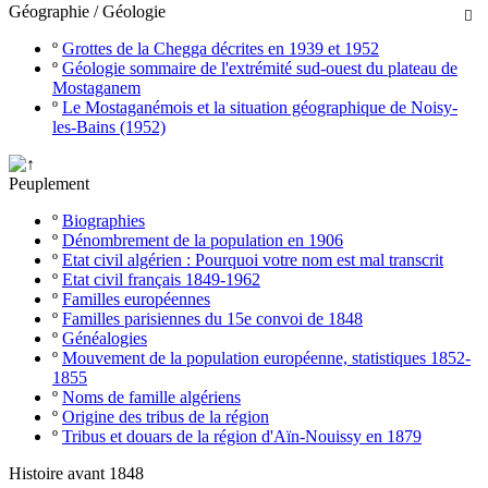
Géographie / Géologie

º
Grottes de la Chegga décrites en 1939 et 1952
º
Géologie sommaire de l'extrémité sud-ouest du plateau de
Mostaganem
º
Le Mostaganémois et la situation géographique de Noisy-
les-Bains (1952)
Peuplement
º
Biographies
º
Dénombrement de la population en 1906
º
Etat civil algérien : Pourquoi votre nom est mal transcrit
º
Etat civil français 1849-1962
º
Familles européennes
º
Familles parisiennes du 15e convoi de 1848
º
Généalogies
º
Mouvement de la population européenne, statistiques 1852-
1855
º
Noms de famille algériens
º
Origine des tribus de la région
º
Tribus et douars de la région d'Aïn-Nouissy en 1879
Histoire avant 1848