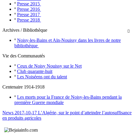
º
Presse 2015
º
Presse 2016
º
Presse 2017
º
Presse 2018
Archives / Bibliothèque

º
Noisy-les-Bains et Aïn-Nouissy dans les livres de notre
bibliothèque
Vie des Communautés
º
Ceux de Noisy Nouissy sur le Net
º
Club quarante-huit
º
Les Noiséens ont du talent
Centenaire 1914-1918
º
Les morts pour la France de Noisy-les-Bains pendant la
première Guerre mondiale
News 2017-10-17 L’Algérie, sur le point d’atteindre l’autosuffisance
en produits agricoles