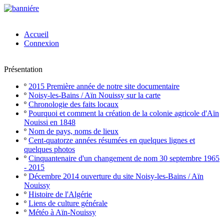
Accueil
Connexion
Présentation
º
2015 Première année de notre site documentaire
º
Noisy-les-Bains / Aïn Nouissy sur la carte
º
Chronologie des faits locaux
º
Pourquoi et comment la création de la colonie agricole d'Aïn
Nouissi en 1848
º
Nom de pays, noms de lieux
º
Cent-quatorze années résumées en quelques lignes et
quelques photos
º
Cinquantenaire d'un changement de nom 30 septembre 1965
- 2015
º
Décembre 2014 ouverture du site Noisy-les-Bains / Aïn
Nouissy
º
Histoire de l'Algérie
º
Liens de culture générale
º
Météo à Aïn-Nouissy