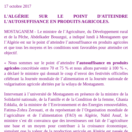
17 octobre 2017
L'ALGÉRIE SUR LE POINT D'ATTEINDRE
L'AUTOSUFFISANCE EN PRODUITS AGRICOLES.
MOSTAGANEM - Le ministre de l’Agriculture, du Développement rural
et de la Pêche, Abdelkader Bouazgui, a indiqué lundi à Mostaganem que
l’Algérie est sur le point d’atteindre l’autosuffisance en produits agricoles
et que tous les moyens et les conditions sont favorables pour atteindre cet
objectif.
« Nous sommes sur le point d’atteindre
l’autosuffisance en produits
agricoles
concrétisée entre 70 et 75 % et nous allons parvenir à 100 % »,
a déclaré le ministre qui donnait le coup d’envoi des festivités officielles
célébrant la Journée mondiale de l’alimentation et la Journée nationale de
vulgarisation agricole abritées par la wilaya de Mostaganem.
Intervenant à l’université de Mostaganem en présence de la ministre de la
Solidarité nationale, de la Famille et de la Condition de la femme, Ghania
Eddalia, de la ministre de l’Environnement et des Energies renouvelables,
Fatima-Zohra Zerouati, et du représentant de l’Organisation mondiale de
l’agriculture et de l’alimentation (FAO) en Algérie, Nabil Assaf, le
ministre s’est dit convaincu que des investisseurs ont fait de l’agriculture
une base et un moyen pour contribuer à la croissance économique,
signalant que la valeur de la production agricole en Algérie est passée de