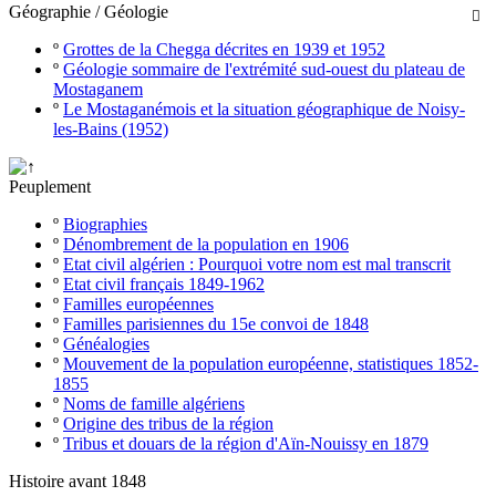
Géographie / Géologie

º
Grottes de la Chegga décrites en 1939 et 1952
º
Géologie sommaire de l'extrémité sud-ouest du plateau de
Mostaganem
º
Le Mostaganémois et la situation géographique de Noisy-
les-Bains (1952)
Peuplement
º
Biographies
º
Dénombrement de la population en 1906
º
Etat civil algérien : Pourquoi votre nom est mal transcrit
º
Etat civil français 1849-1962
º
Familles européennes
º
Familles parisiennes du 15e convoi de 1848
º
Généalogies
º
Mouvement de la population européenne, statistiques 1852-
1855
º
Noms de famille algériens
º
Origine des tribus de la région
º
Tribus et douars de la région d'Aïn-Nouissy en 1879
Histoire avant 1848