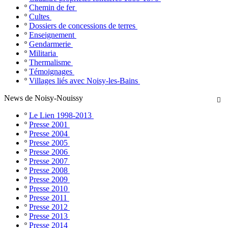
º
Chemin de fer
º
Cultes
º
Dossiers de concessions de terres
º
Enseignement
º
Gendarmerie
º
Militaria
º
Thermalisme
º
Témoignages
º
Villages liés avec Noisy-les-Bains
News de Noisy-Nouissy

º
Le Lien 1998-2013
º
Presse 2001
º
Presse 2004
º
Presse 2005
º
Presse 2006
º
Presse 2007
º
Presse 2008
º
Presse 2009
º
Presse 2010
º
Presse 2011
º
Presse 2012
º
Presse 2013
º
Presse 2014