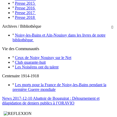
º
Presse 2015
º
Presse 2016
º
Presse 2017
º
Presse 2018
Archives / Bibliothèque

º
Noisy-les-Bains et Aïn-Nouissy dans les livres de notre
bibliothèque
Vie des Communautés
º
Ceux de Noisy Nouissy sur le Net
º
Club quarante-huit
º
Les Noiséens ont du talent
Centenaire 1914-1918
º
Les morts pour la France de Noisy-les-Bains pendant la
première Guerre mondiale
News 2017-12-10 Abattoir de Bouguirat : Détournement et
dilapidation de deniers publics à l’ORAVIO