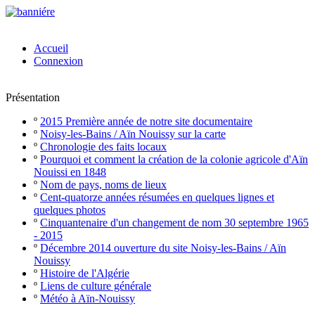
Accueil
Connexion
Présentation
º
2015 Première année de notre site documentaire
º
Noisy-les-Bains / Aïn Nouissy sur la carte
º
Chronologie des faits locaux
º
Pourquoi et comment la création de la colonie agricole d'Aïn
Nouissi en 1848
º
Nom de pays, noms de lieux
º
Cent-quatorze années résumées en quelques lignes et
quelques photos
º
Cinquantenaire d'un changement de nom 30 septembre 1965
- 2015
º
Décembre 2014 ouverture du site Noisy-les-Bains / Aïn
Nouissy
º
Histoire de l'Algérie
º
Liens de culture générale
º
Météo à Aïn-Nouissy