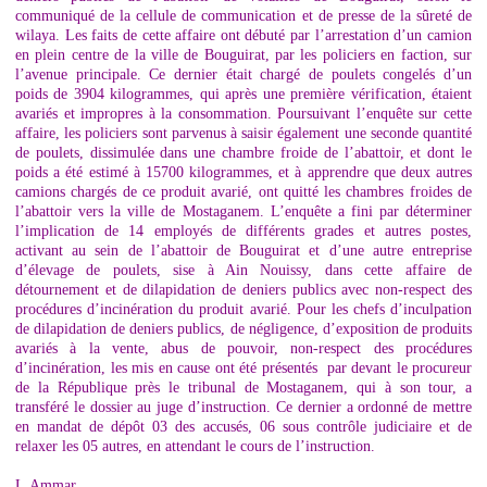
communiqué de la cellule de communication et de presse de la sûreté de
wilaya. Les faits de cette affaire ont débuté par l’arrestation d’un camion
en plein centre de la ville de Bouguirat, par les policiers en faction, sur
l’avenue principale. Ce dernier était chargé de poulets congelés d’un
poids de 3904 kilogrammes, qui après une première vérification, étaient
avariés et impropres à la consommation. Poursuivant l’enquête sur cette
affaire, les policiers sont parvenus à saisir également une seconde quantité
de poulets, dissimulée dans une chambre froide de l’abattoir, et dont le
poids a été estimé à 15700 kilogrammes, et à apprendre que deux autres
camions chargés de ce produit avarié, ont quitté les chambres froides de
l’abattoir vers la ville de Mostaganem. L’enquête a fini par déterminer
l’implication de 14 employés de différents grades et autres postes,
activant au sein de l’abattoir de Bouguirat et d’une autre entreprise
d’élevage de poulets, sise à Ain Nouissy, dans cette affaire de
détournement et de dilapidation de deniers publics avec non-respect des
procédures d’incinération du produit avarié. Pour les chefs d’inculpation
de dilapidation de deniers publics, de négligence, d’exposition de produits
avariés à la vente, abus de pouvoir, non-respect des procédures
d’incinération, les mis en cause ont été présentés par devant le procureur
de la République près le tribunal de Mostaganem, qui à son tour, a
transféré le dossier au juge d’instruction. Ce dernier a ordonné de mettre
en mandat de dépôt 03 des accusés, 06 sous contrôle judiciaire et de
relaxer les 05 autres, en attendant le cours de l’instruction.
L.Ammar