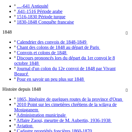
º
....-641 Antiquité
º
.641-1516 Période arabe
º
1516-1830 Période turque
º
1830-1848 Conquête française
1848

º
Calendrier des convois de 1848-1849
º
Chant des colons de 1848 au départ de Paris
º
Convois et colons de 1848
º
Discours prononcés lors du départ du 1er convoi le 8
octobre 1848
º
Journal d'un colon du 12e convoi de 1848 par Vivant
Beaucé
º
Pour en savoir un peu plus sur 1848
Histoire depuis 1848

º
1865, Itinéraire de quelques routes de la province d'Oran
º
2010 Point sur les cimetières chrétiens de la wilaya de
Mostaganem
º
Administration municipale
º
Affaire Zaoui, meurtre de M. Aubertin, 1936-1938
º
Aviation
º
Cadastre propriétés foncières 1860-1870