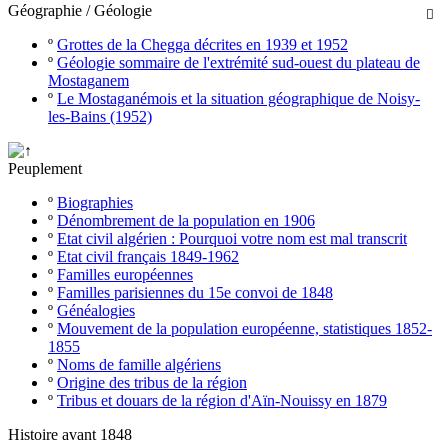
Géographie / Géologie

º
Grottes de la Chegga décrites en 1939 et 1952
º
Géologie sommaire de l'extrémité sud-ouest du plateau de
Mostaganem
º
Le Mostaganémois et la situation géographique de Noisy-
les-Bains (1952)
Peuplement
º
Biographies
º
Dénombrement de la population en 1906
º
Etat civil algérien : Pourquoi votre nom est mal transcrit
º
Etat civil français 1849-1962
º
Familles européennes
º
Familles parisiennes du 15e convoi de 1848
º
Généalogies
º
Mouvement de la population européenne, statistiques 1852-
1855
º
Noms de famille algériens
º
Origine des tribus de la région
º
Tribus et douars de la région d'Aïn-Nouissy en 1879
Histoire avant 1848