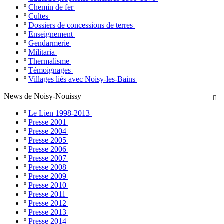
º
Chemin de fer
º
Cultes
º
Dossiers de concessions de terres
º
Enseignement
º
Gendarmerie
º
Militaria
º
Thermalisme
º
Témoignages
º
Villages liés avec Noisy-les-Bains
News de Noisy-Nouissy

º
Le Lien 1998-2013
º
Presse 2001
º
Presse 2004
º
Presse 2005
º
Presse 2006
º
Presse 2007
º
Presse 2008
º
Presse 2009
º
Presse 2010
º
Presse 2011
º
Presse 2012
º
Presse 2013
º
Presse 2014