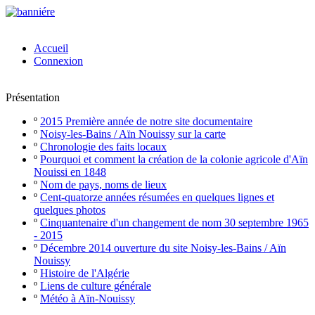
Accueil
Connexion
Présentation
º
2015 Première année de notre site documentaire
º
Noisy-les-Bains / Aïn Nouissy sur la carte
º
Chronologie des faits locaux
º
Pourquoi et comment la création de la colonie agricole d'Aïn
Nouissi en 1848
º
Nom de pays, noms de lieux
º
Cent-quatorze années résumées en quelques lignes et
quelques photos
º
Cinquantenaire d'un changement de nom 30 septembre 1965
- 2015
º
Décembre 2014 ouverture du site Noisy-les-Bains / Aïn
Nouissy
º
Histoire de l'Algérie
º
Liens de culture générale
º
Météo à Aïn-Nouissy