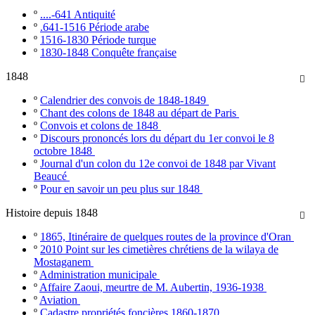
º
....-641 Antiquité
º
.641-1516 Période arabe
º
1516-1830 Période turque
º
1830-1848 Conquête française
1848

º
Calendrier des convois de 1848-1849
º
Chant des colons de 1848 au départ de Paris
º
Convois et colons de 1848
º
Discours prononcés lors du départ du 1er convoi le 8
octobre 1848
º
Journal d'un colon du 12e convoi de 1848 par Vivant
Beaucé
º
Pour en savoir un peu plus sur 1848
Histoire depuis 1848

º
1865, Itinéraire de quelques routes de la province d'Oran
º
2010 Point sur les cimetières chrétiens de la wilaya de
Mostaganem
º
Administration municipale
º
Affaire Zaoui, meurtre de M. Aubertin, 1936-1938
º
Aviation
º
Cadastre propriétés foncières 1860-1870