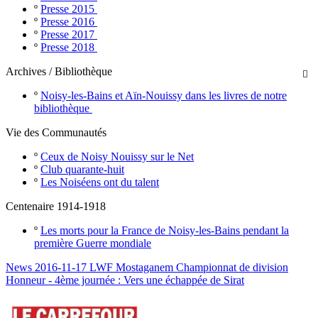
º
Presse 2015
º
Presse 2016
º
Presse 2017
º
Presse 2018
Archives / Bibliothèque

º
Noisy-les-Bains et Aïn-Nouissy dans les livres de notre
bibliothèque
Vie des Communautés
º
Ceux de Noisy Nouissy sur le Net
º
Club quarante-huit
º
Les Noiséens ont du talent
Centenaire 1914-1918
º
Les morts pour la France de Noisy-les-Bains pendant la
première Guerre mondiale
News 2016-11-17 LWF Mostaganem Championnat de division
Honneur - 4ème journée : Vers une échappée de Sirat