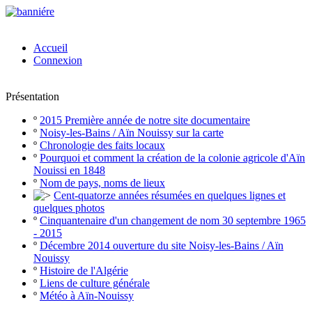
Accueil
Connexion
Présentation
º
2015 Première année de notre site documentaire
º
Noisy-les-Bains / Aïn Nouissy sur la carte
º
Chronologie des faits locaux
º
Pourquoi et comment la création de la colonie agricole d'Aïn
Nouissi en 1848
º
Nom de pays, noms de lieux
Cent-quatorze années résumées en quelques lignes et
quelques photos
º
Cinquantenaire d'un changement de nom 30 septembre 1965
- 2015
º
Décembre 2014 ouverture du site Noisy-les-Bains / Aïn
Nouissy
º
Histoire de l'Algérie
º
Liens de culture générale
º
Météo à Aïn-Nouissy