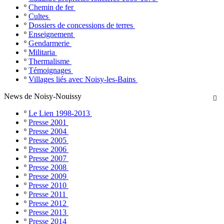
º
Chemin de fer
º
Cultes
º
Dossiers de concessions de terres
º
Enseignement
º
Gendarmerie
º
Militaria
º
Thermalisme
º
Témoignages
º
Villages liés avec Noisy-les-Bains
News de Noisy-Nouissy

º
Le Lien 1998-2013
º
Presse 2001
º
Presse 2004
º
Presse 2005
º
Presse 2006
º
Presse 2007
º
Presse 2008
º
Presse 2009
º
Presse 2010
º
Presse 2011
º
Presse 2012
º
Presse 2013
º
Presse 2014