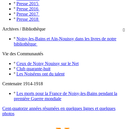
º
Presse 2015
º
Presse 2016
º
Presse 2017
º
Presse 2018
Archives / Bibliothèque

º
Noisy-les-Bains et Aïn-Nouissy dans les livres de notre
bibliothèque
Vie des Communautés
º
Ceux de Noisy Nouissy sur le Net
º
Club quarante-huit
º
Les Noiséens ont du talent
Centenaire 1914-1918
º
Les morts pour la France de Noisy-les-Bains pendant la
première Guerre mondiale
Cent-quatorze années résumées en quelques lignes et quelques
photos