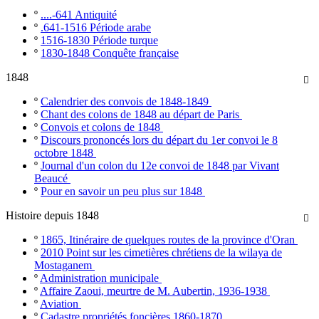
º
....-641 Antiquité
º
.641-1516 Période arabe
º
1516-1830 Période turque
º
1830-1848 Conquête française
1848

º
Calendrier des convois de 1848-1849
º
Chant des colons de 1848 au départ de Paris
º
Convois et colons de 1848
º
Discours prononcés lors du départ du 1er convoi le 8
octobre 1848
º
Journal d'un colon du 12e convoi de 1848 par Vivant
Beaucé
º
Pour en savoir un peu plus sur 1848
Histoire depuis 1848

º
1865, Itinéraire de quelques routes de la province d'Oran
º
2010 Point sur les cimetières chrétiens de la wilaya de
Mostaganem
º
Administration municipale
º
Affaire Zaoui, meurtre de M. Aubertin, 1936-1938
º
Aviation
º
Cadastre propriétés foncières 1860-1870