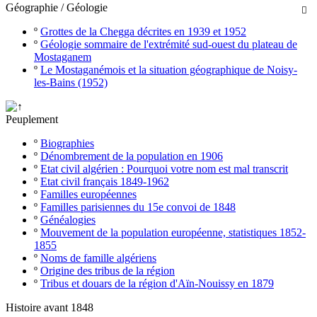
Géographie / Géologie

º
Grottes de la Chegga décrites en 1939 et 1952
º
Géologie sommaire de l'extrémité sud-ouest du plateau de
Mostaganem
º
Le Mostaganémois et la situation géographique de Noisy-
les-Bains (1952)
Peuplement
º
Biographies
º
Dénombrement de la population en 1906
º
Etat civil algérien : Pourquoi votre nom est mal transcrit
º
Etat civil français 1849-1962
º
Familles européennes
º
Familles parisiennes du 15e convoi de 1848
º
Généalogies
º
Mouvement de la population européenne, statistiques 1852-
1855
º
Noms de famille algériens
º
Origine des tribus de la région
º
Tribus et douars de la région d'Aïn-Nouissy en 1879
Histoire avant 1848