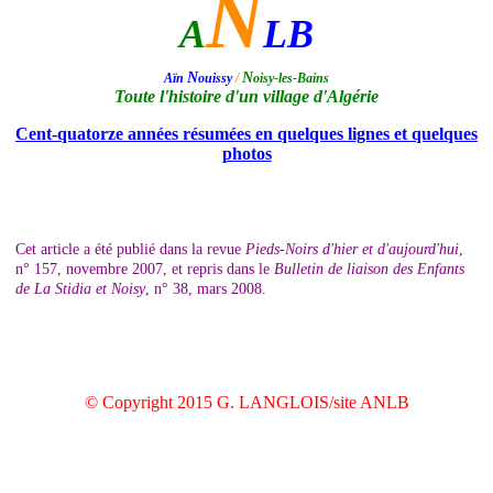
N
A
LB
N
N
Aïn
ouissy
/
oisy-les-Bains
Toute l'histoire d'un village d'Algérie
Cent-quatorze années résumées en quelques lignes et quelques
photos
Cet article a été publié dans la revue
Pieds-Noirs d'hier et d'aujourd'hui
,
n° 157, novembre 2007, et repris dans le
Bulletin de liaison des Enfants
de La Stidia et Noisy
, n° 38, mars 2008.
© Copyright 2015 G. LANGLOIS/site ANLB