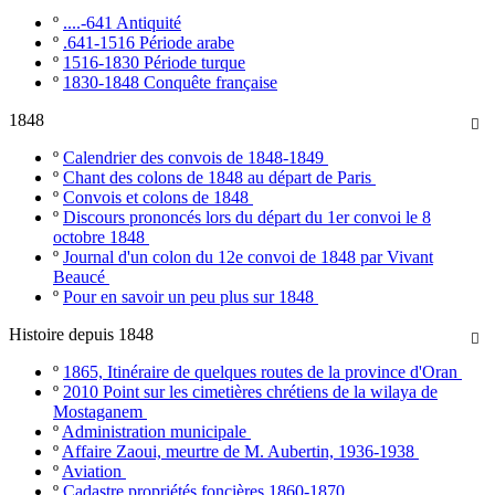
º
....-641 Antiquité
º
.641-1516 Période arabe
º
1516-1830 Période turque
º
1830-1848 Conquête française
1848

º
Calendrier des convois de 1848-1849
º
Chant des colons de 1848 au départ de Paris
º
Convois et colons de 1848
º
Discours prononcés lors du départ du 1er convoi le 8
octobre 1848
º
Journal d'un colon du 12e convoi de 1848 par Vivant
Beaucé
º
Pour en savoir un peu plus sur 1848
Histoire depuis 1848

º
1865, Itinéraire de quelques routes de la province d'Oran
º
2010 Point sur les cimetières chrétiens de la wilaya de
Mostaganem
º
Administration municipale
º
Affaire Zaoui, meurtre de M. Aubertin, 1936-1938
º
Aviation
º
Cadastre propriétés foncières 1860-1870