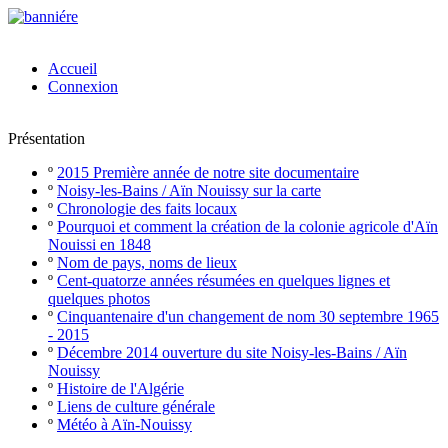
Accueil
Connexion
Présentation
º
2015 Première année de notre site documentaire
º
Noisy-les-Bains / Aïn Nouissy sur la carte
º
Chronologie des faits locaux
º
Pourquoi et comment la création de la colonie agricole d'Aïn
Nouissi en 1848
º
Nom de pays, noms de lieux
º
Cent-quatorze années résumées en quelques lignes et
quelques photos
º
Cinquantenaire d'un changement de nom 30 septembre 1965
- 2015
º
Décembre 2014 ouverture du site Noisy-les-Bains / Aïn
Nouissy
º
Histoire de l'Algérie
º
Liens de culture générale
º
Météo à Aïn-Nouissy