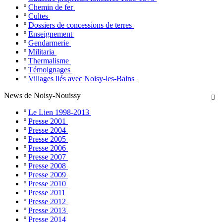
º
Chemin de fer
º
Cultes
º
Dossiers de concessions de terres
º
Enseignement
º
Gendarmerie
º
Militaria
º
Thermalisme
º
Témoignages
º
Villages liés avec Noisy-les-Bains
News de Noisy-Nouissy

º
Le Lien 1998-2013
º
Presse 2001
º
Presse 2004
º
Presse 2005
º
Presse 2006
º
Presse 2007
º
Presse 2008
º
Presse 2009
º
Presse 2010
º
Presse 2011
º
Presse 2012
º
Presse 2013
º
Presse 2014