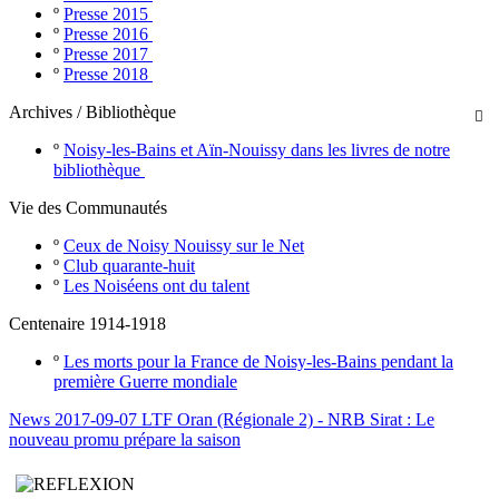
º
Presse 2015
º
Presse 2016
º
Presse 2017
º
Presse 2018
Archives / Bibliothèque

º
Noisy-les-Bains et Aïn-Nouissy dans les livres de notre
bibliothèque
Vie des Communautés
º
Ceux de Noisy Nouissy sur le Net
º
Club quarante-huit
º
Les Noiséens ont du talent
Centenaire 1914-1918
º
Les morts pour la France de Noisy-les-Bains pendant la
première Guerre mondiale
News 2017-09-07 LTF Oran (Régionale 2) - NRB Sirat : Le
nouveau promu prépare la saison