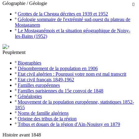
Géographie / Géologie

º
Grottes de la Chegga décrites en 1939 et 1952
º
Géologie sommaire de l'extrémité sud-ouest du plateau de
Mostaganem
º
Le Mostaganémois et la situation géographique de Noisy-
les-Bains (1952)
Peuplement
º
Biographies
º
Dénombrement de la population en 1906
º
Etat civil algérien : Pourquoi votre nom est mal transcrit
º
Etat civil français 1849-1962
º
Familles européennes
º
Familles parisiennes du 15e convoi de 1848
º
Généalogies
º
Mouvement de la population européenne, statistiques 1852-
1855
º
Noms de famille algériens
º
Origine des tribus de la région
º
Tribus et douars de la région d'Aïn-Nouissy en 1879
Histoire avant 1848