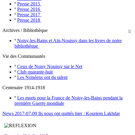
º
Presse 2015
º
Presse 2016
º
Presse 2017
º
Presse 2018
Archives / Bibliothèque

º
Noisy-les-Bains et Aïn-Nouissy dans les livres de notre
bibliothèque
Vie des Communautés
º
Ceux de Noisy Nouissy sur le Net
º
Club quarante-huit
º
Les Noiséens ont du talent
Centenaire 1914-1918
º
Les morts pour la France de Noisy-les-Bains pendant la
première Guerre mondiale
News 2017-07-09 Ils nous ont quittés hier : Kouriem Lakhdar