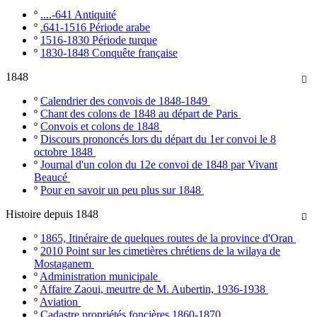
º
....-641 Antiquité
º
.641-1516 Période arabe
º
1516-1830 Période turque
º
1830-1848 Conquête française
1848

º
Calendrier des convois de 1848-1849
º
Chant des colons de 1848 au départ de Paris
º
Convois et colons de 1848
º
Discours prononcés lors du départ du 1er convoi le 8
octobre 1848
º
Journal d'un colon du 12e convoi de 1848 par Vivant
Beaucé
º
Pour en savoir un peu plus sur 1848
Histoire depuis 1848

º
1865, Itinéraire de quelques routes de la province d'Oran
º
2010 Point sur les cimetières chrétiens de la wilaya de
Mostaganem
º
Administration municipale
º
Affaire Zaoui, meurtre de M. Aubertin, 1936-1938
º
Aviation
º
Cadastre propriétés foncières 1860-1870