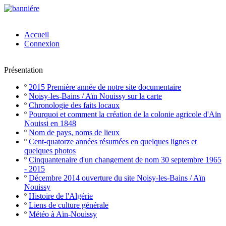
Accueil
Connexion
Présentation
º
2015 Première année de notre site documentaire
º
Noisy-les-Bains / Aïn Nouissy sur la carte
º
Chronologie des faits locaux
º
Pourquoi et comment la création de la colonie agricole d'Aïn
Nouissi en 1848
º
Nom de pays, noms de lieux
º
Cent-quatorze années résumées en quelques lignes et
quelques photos
º
Cinquantenaire d'un changement de nom 30 septembre 1965
- 2015
º
Décembre 2014 ouverture du site Noisy-les-Bains / Aïn
Nouissy
º
Histoire de l'Algérie
º
Liens de culture générale
º
Météo à Aïn-Nouissy