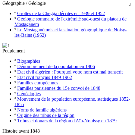
Géographie / Géologie

º
Grottes de la Chegga décrites en 1939 et 1952
º
Géologie sommaire de l'extrémité sud-ouest du plateau de
Mostaganem
º
Le Mostaganémois et la situation géographique de Noisy-
les-Bains (1952)
Peuplement
º
Biographies
º
Dénombrement de la population en 1906
º
Etat civil algérien : Pourquoi votre nom est mal transcrit
º
Etat civil français 1849-1962
º
Familles européennes
º
Familles parisiennes du 15e convoi de 1848
º
Généalogies
º
Mouvement de la population européenne, statistiques 1852-
1855
º
Noms de famille algériens
º
Origine des tribus de la région
º
Tribus et douars de la région d'Aïn-Nouissy en 1879
Histoire avant 1848