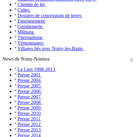
º
Chemin de fer
º
Cultes
º
Dossiers de concessions de terres
º
Enseignement
º
Gendarmerie
º
Militaria
º
Thermalisme
º
Témoignages
º
Villages liés avec Noisy-les-Bains
News de Noisy-Nouissy

º
Le Lien 1998-2013
º
Presse 2001
º
Presse 2004
º
Presse 2005
º
Presse 2006
º
Presse 2007
º
Presse 2008
º
Presse 2009
º
Presse 2010
º
Presse 2011
º
Presse 2012
º
Presse 2013
º
Presse 2014