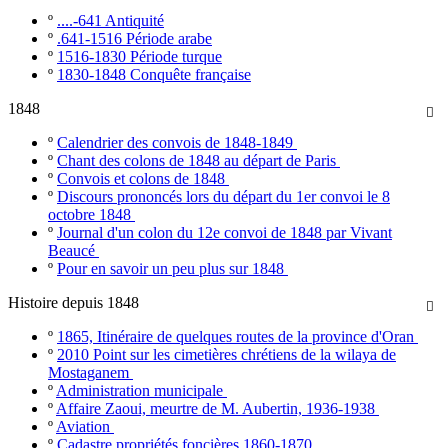
º
....-641 Antiquité
º
.641-1516 Période arabe
º
1516-1830 Période turque
º
1830-1848 Conquête française
1848

º
Calendrier des convois de 1848-1849
º
Chant des colons de 1848 au départ de Paris
º
Convois et colons de 1848
º
Discours prononcés lors du départ du 1er convoi le 8
octobre 1848
º
Journal d'un colon du 12e convoi de 1848 par Vivant
Beaucé
º
Pour en savoir un peu plus sur 1848
Histoire depuis 1848

º
1865, Itinéraire de quelques routes de la province d'Oran
º
2010 Point sur les cimetières chrétiens de la wilaya de
Mostaganem
º
Administration municipale
º
Affaire Zaoui, meurtre de M. Aubertin, 1936-1938
º
Aviation
º
Cadastre propriétés foncières 1860-1870