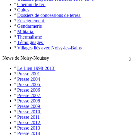
º
Chemin de fer
º
Cultes
º
Dossiers de concessions de terres
º
Enseignement
º
Gendarmerie
º
Militaria
º
Thermalisme
º
Témoignages
º
Villages liés avec Noisy-les-Bains
News de Noisy-Nouissy

º
Le Lien 1998-2013
º
Presse 2001
º
Presse 2004
º
Presse 2005
º
Presse 2006
º
Presse 2007
º
Presse 2008
º
Presse 2009
º
Presse 2010
º
Presse 2011
º
Presse 2012
º
Presse 2013
º
Presse 2014