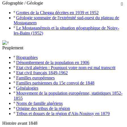
Géographie / Géologie

º
Grottes de la Chegga décrites en 1939 et 1952
º
Géologie sommaire de l'extrémité sud-ouest du plateau de
Mostaganem
º
Le Mostaganémois et la situation géographique de Noisy-
les-Bains (1952)
Peuplement
º
Biographies
º
Dénombrement de la population en 1906
º
Etat civil algérien : Pourquoi votre nom est mal transcrit
º
Etat civil français 1849-1962
º
Familles européennes
º
Familles parisiennes du 15e convoi de 1848
º
Généalogies
º
Mouvement de la population européenne, statistiques 1852-
1855
º
Noms de famille algériens
º
Origine des tribus de la région
º
Tribus et douars de la région d'Aïn-Nouissy en 1879
Histoire avant 1848