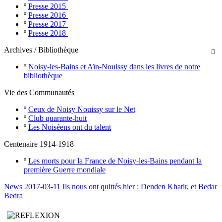
º
Presse 2015
º
Presse 2016
º
Presse 2017
º
Presse 2018
Archives / Bibliothèque

º
Noisy-les-Bains et Aïn-Nouissy dans les livres de notre
bibliothèque
Vie des Communautés
º
Ceux de Noisy Nouissy sur le Net
º
Club quarante-huit
º
Les Noiséens ont du talent
Centenaire 1914-1918
º
Les morts pour la France de Noisy-les-Bains pendant la
première Guerre mondiale
News 2017-03-11 Ils nous ont quittés hier : Denden Khatir, et Bedar
Bedra