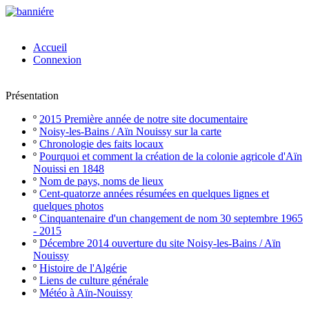
Accueil
Connexion
Présentation
º
2015 Première année de notre site documentaire
º
Noisy-les-Bains / Aïn Nouissy sur la carte
º
Chronologie des faits locaux
º
Pourquoi et comment la création de la colonie agricole d'Aïn
Nouissi en 1848
º
Nom de pays, noms de lieux
º
Cent-quatorze années résumées en quelques lignes et
quelques photos
º
Cinquantenaire d'un changement de nom 30 septembre 1965
- 2015
º
Décembre 2014 ouverture du site Noisy-les-Bains / Aïn
Nouissy
º
Histoire de l'Algérie
º
Liens de culture générale
º
Météo à Aïn-Nouissy