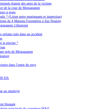
iminels étaient des amis de la victime
stice de la cour de Mostaganem
seurs à gogo
r ? (Litige entre enseignants et inspection)
rations de 4 Maisons Forestières à Ain Nouissy
taganem s'illustrent
s enfants tués dans un accident
on
e la piscine ?
'eau
oute près de Mostaganem
Nouissy
ctures dans l'ouest du pays
à 30 DA
sse un employé
ent bloquée
onduite principale du complexe MAO