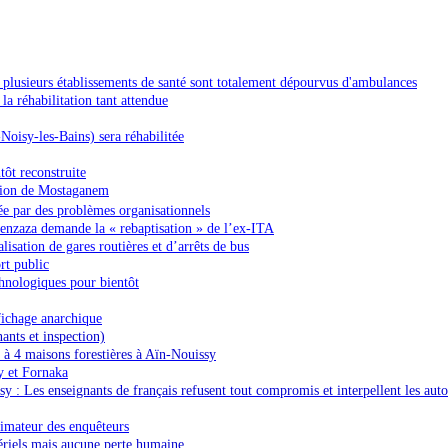
r, plusieurs établissements de santé sont totalement dépourvus d'ambulances
 réhabilitation tant attendue
oisy-les-Bains) sera réhabilitée
tôt reconstruite
ation de Mostaganem
ée par des problèmes organisationnels
enzaza demande la « rebaptisation » de l’ex-ITA
sation de gares routières et d’arrêts de bus
rt public
chnologiques pour bientôt
fichage anarchique
nts et inspection)
s à 4 maisons forestières à Aïn-Nouissy
y et Fornaka
sy : Les enseignants de français refusent tout compromis et interpellent les auto
limateur des enquêteurs
ériels mais aucune perte humaine