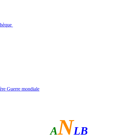
othèque
ière Guerre mondiale
N
A
LB