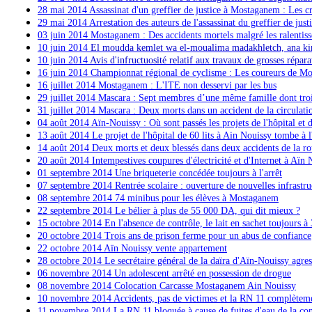
28 mai 2014 Assassinat d'un greffier de justice à Mostaganem : Les cr
29 mai 2014 Arrestation des auteurs de l'assassinat du greffier de ju
03 juin 2014 Mostaganem : Des accidents mortels malgré les ralentis
10 juin 2014
El moudda kemlet wa el-moualima madakhletch, ana kindi
10 juin 2014
Avis d'infructuosité relatif aux travaux de grosses répa
16 juin 2014 Championnat régional de cyclisme : Les coureurs de Mos
16 juillet 2014 Mostaganem : L'ITE non desservi par les bus
29 juillet 2014 Mascara : Sept membres d’une même famille dont troi
31 juillet 2014 Mascara : Deux morts dans un accident de la circulati
04 août 2014 Aïn-Nouissy : Où sont passés les projets de l'hôpital et d
13 août 2014 Le projet de l'hôpital de 60 lits à Ain Nouissy tombe à l
14 août 2014 Deux morts et deux blessés dans deux accidents de la r
20 août 2014 Intempestives coupures d'électricité et d'Internet à Aïn 
01 septembre 2014 Une briqueterie concédée toujours à l'arrêt
07 septembre 2014 Rentrée scolaire : ouverture de nouvelles infrastru
08 septembre 2014 74 minibus pour les élèves à Mostaganem
22 septembre 2014 Le bélier à plus de 55 000 DA, qui dit mieux ?
15 octobre 2014 En l'absence de contrôle, le lait en sachet toujours 
20 octobre 2014 Trois ans de prison ferme pour un abus de confiance
22 octobre 2014 Aïn Nouissy vente appartement
28 octobre 2014 Le secrétaire général de la daïra d'Aïn-Nouissy agre
06 novembre 2014 Un adolescent arrêté en possession de drogue
08 novembre 2014 Colocation Carcasse Mostaganem Ain Nouissy
10 novembre 2014 Accidents, pas de victimes et la RN 11 complètem
11 novembre 2014 La RN 11 bloquée à cause de fuites d'eau de la c