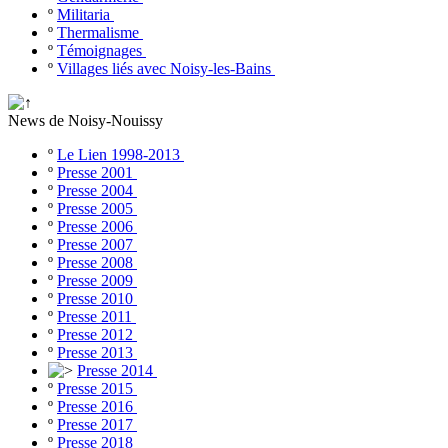
º
Militaria
º
Thermalisme
º
Témoignages
º
Villages liés avec Noisy-les-Bains
News de Noisy-Nouissy
º
Le Lien 1998-2013
º
Presse 2001
º
Presse 2004
º
Presse 2005
º
Presse 2006
º
Presse 2007
º
Presse 2008
º
Presse 2009
º
Presse 2010
º
Presse 2011
º
Presse 2012
º
Presse 2013
Presse 2014
º
Presse 2015
º
Presse 2016
º
Presse 2017
º
Presse 2018