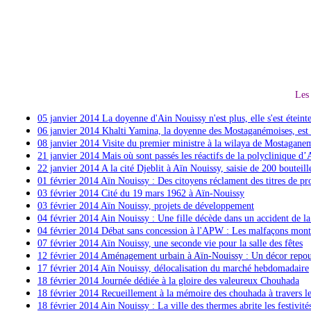
Les 
05 janvier 2014 La doyenne d'Ain Nouissy n'est plus, elle s'est éteinte
06 janvier 2014 Khalti Yamina, la doyenne des Mostaganémoises, est
08 janvier 2014 Visite du premier ministre à la wilaya de Mostagane
21 janvier 2014 Mais où sont passés les réactifs de la polyclinique d
22 janvier 2014 A la cité Djeblit à Aïn Nouissy, saisie de 200 bouteill
01 février 2014 Aïn Nouissy : Des citoyens réclament des titres de pr
03 février 2014 Cité du 19 mars 1962 à Aïn-Nouissy
03 février 2014 Aïn Nouissy, projets de développement
04 février 2014 Ain Nouissy : Une fille décède dans un accident de la
04 février 2014 Débat sans concession à l'APW : Les malfaçons mont
07 février 2014 Aïn Nouissy, une seconde vie pour la salle des fêtes
12 février 2014
Aménagement urbain à Aïn-Nouissy : Un décor repous
17 février 2014 Aïn Nouissy, délocalisation du marché hebdomadaire
18 février 2014 Journée dédiée à la gloire des valeureux Chouhada
18 février 2014 Recueillement à la mémoire des chouhada à travers le
18 février 2014 Ain Nouissy : La ville des thermes abrite les festivit