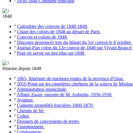
º
1830-1848 Conquête française
1848
º
Calendrier des convois de 1848-1849
º
Chant des colons de 1848 au départ de Paris
º
Convois et colons de 1848
º
Discours prononcés lors du départ du 1er convoi le 8 octobr
º
Journal d'un colon du 12e convoi de 1848 par Vivant Beaucé
º
Pour en savoir un peu plus sur 1848
Histoire depuis 1848
º
1865, Itinéraire de quelques routes de la province d'Oran
º
2010 Point sur les cimetières chrétiens de la wilaya de Most
º
Administration municipale
º
Affaire Zaoui, meurtre de M. Aubertin, 1936-1938
º
Aviation
º
Cadastre propriétés foncières 1860-1870
º
Chemin de fer
º
Cultes
º
Dossiers de concessions de terres
º
Enseignement
º
Gendarmerie