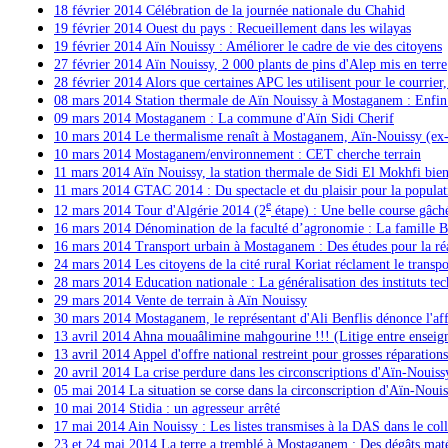
18 février 2014 Célébration de la journée nationale du Chahid
19 février 2014 Ouest du pays : Recueillement dans les wilayas
19 février 2014 Aïn Nouissy : Améliorer le cadre de vie des citoyens
27 février 2014 Aïn Nouissy, 2 000 plants de pins d'Alep mis en terre
28 février 2014 Alors que certaines APC les utilisent pour le courrie
08 mars 2014 Station thermale de Aïn Nouissy à Mostaganem : Enfin la
09 mars 2014 Mostaganem : La commune d'Aïn Sidi Cherif
10 mars 2014 Le thermalisme renaît à Mostaganem, Aïn-Nouissy (ex-N
10 mars 2014 Mostaganem/environnement : CET cherche terrain
11 mars 2014 Aïn Nouissy, la station thermale de Sidi El Mokhfi bien
11 mars 2014 GTAC 2014 : Du spectacle et du plaisir pour la popul
e
12 mars 2014 Tour d'Algérie 2014 (2
étape) : Une belle course gâch
16 mars 2014 Dénomination de la faculté d’agronomie : La famille B
16 mars 2014 Transport urbain à Mostaganem : Des études pour la réali
24 mars 2014 Les citoyens de la cité rural Koriat réclament le transpo
28 mars 2014 Education nationale : La généralisation des instituts te
29 mars 2014 Vente de terrain à Aïn Nouissy
30 mars 2014 Mostaganem, le représentant d'Ali Benflis dénonce l'af
13 avril 2014
Ahna mouaâlimine mahgourine !!! (Litige entre enseigna
13 avril 2014 Appel d'offre national restreint pour grosses réparation
20 avril 2014 La crise perdure dans les circonscriptions d'Aïn-Nouiss
05 mai 2014
La situation se corse dans la circonscription d'Aïn-Nouis
10 mai 2014 Stidia : un agresseur arrêté
17 mai 2014 Ain Nouissy : Les listes transmises à la DAS dans le col
23 et 24 mai 2014
La terre a tremblé à Mostaganem : Des dégâts mat