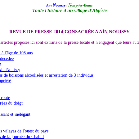
N
N
Aïn
ouissy
/
oisy-les-Bains
Toute l'histoire d'un village d'Algérie
.
REVUE DE PRESSE 2014 CONSACRÉE A AÏN NOUISSY
articles proposés ici sont extraits de la presse locale et n'engagent que leurs aut
 à l'âge de 108 ans
 décédée
m
’Ain-Nouissy
es de boissons alcoolisées et arrestation de 3 individus
opriété
 route
rées du doigt
sant et inélégant
s wilayas de l'ouest du pays
és de la journée du Chahid