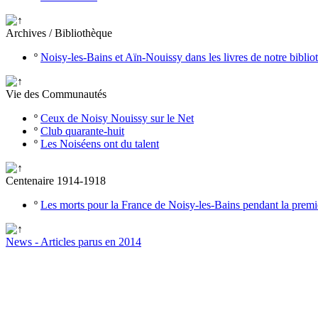
Archives / Bibliothèque
º
Noisy-les-Bains et Aïn-Nouissy dans les livres de notre bibli
Vie des Communautés
º
Ceux de Noisy Nouissy sur le Net
º
Club quarante-huit
º
Les Noiséens ont du talent
Centenaire 1914-1918
º
Les morts pour la France de Noisy-les-Bains pendant la prem
News - Articles parus en 2014