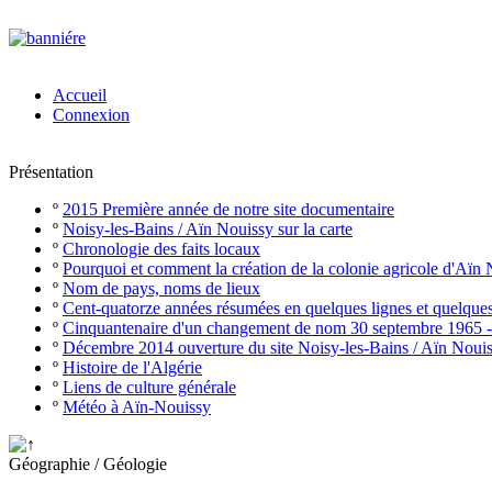
Accueil
Connexion
Présentation
º
2015 Première année de notre site documentaire
º
Noisy-les-Bains / Aïn Nouissy sur la carte
º
Chronologie des faits locaux
º
Pourquoi et comment la création de la colonie agricole d'Aïn
º
Nom de pays, noms de lieux
º
Cent-quatorze années résumées en quelques lignes et quelque
º
Cinquantenaire d'un changement de nom 30 septembre 1965 
º
Décembre 2014 ouverture du site Noisy-les-Bains / Aïn Noui
º
Histoire de l'Algérie
º
Liens de culture générale
º
Météo à Aïn-Nouissy
Géographie / Géologie