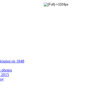
 Nouissi en 1848
s photos
- 2015
ssy