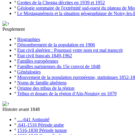
º
Grottes de la Chegga décrites en 1939 et 1952
º
Géologie sommaire de l'extrémité sud-ouest du plateau de M
º
Le Mostaganémois et la situation géographique de Noisy-les-
Peuplement
º
Biographies
º
Dénombrement de la population en 1906
º
Etat civil algérien : Pourquoi votre nom est mal transcrit
º
Etat civil français 1849-1962
º
Familles européennes
º
Familles parisiennes du 15e convoi de 1848
º
Généalogies
º
Mouvement de la population européenne, statistiques 1852-1
º
Noms de famille algériens
º
Origine des tribus de la région
º
Tribus et douars de la région d'Aïn-Nouissy en 1879
Histoire avant 1848
º
....-641 Antiquité
º
.641-1516 Période arabe
º
1516-1830 Période turque