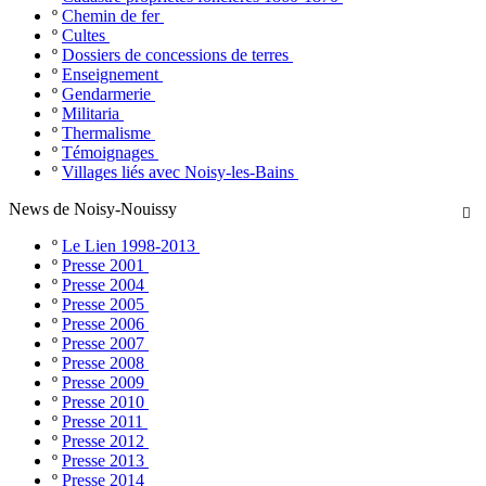
º
Chemin de fer
º
Cultes
º
Dossiers de concessions de terres
º
Enseignement
º
Gendarmerie
º
Militaria
º
Thermalisme
º
Témoignages
º
Villages liés avec Noisy-les-Bains
News de Noisy-Nouissy

º
Le Lien 1998-2013
º
Presse 2001
º
Presse 2004
º
Presse 2005
º
Presse 2006
º
Presse 2007
º
Presse 2008
º
Presse 2009
º
Presse 2010
º
Presse 2011
º
Presse 2012
º
Presse 2013
º
Presse 2014