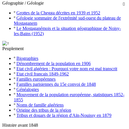
Géographie / Géologie

º
Grottes de la Chegga décrites en 1939 et 1952
º
Géologie sommaire de l'extrémité sud-ouest du plateau de
Mostaganem
º
Le Mostaganémois et la situation géographique de Noisy-
les-Bains (1952)
Peuplement
º
Biographies
º
Dénombrement de la population en 1906
º
Etat civil algérien : Pourquoi votre nom est mal transcrit
º
Etat civil français 1849-1962
º
Familles européennes
º
Familles parisiennes du 15e convoi de 1848
º
Généalogies
º
Mouvement de la population européenne, statistiques 1852-
1855
º
Noms de famille algériens
º
Origine des tribus de la région
º
Tribus et douars de la région d'Aïn-Nouissy en 1879
Histoire avant 1848