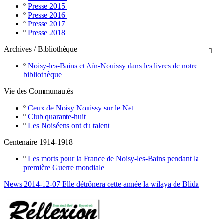
º
Presse 2015
º
Presse 2016
º
Presse 2017
º
Presse 2018
Archives / Bibliothèque

º
Noisy-les-Bains et Aïn-Nouissy dans les livres de notre
bibliothèque
Vie des Communautés
º
Ceux de Noisy Nouissy sur le Net
º
Club quarante-huit
º
Les Noiséens ont du talent
Centenaire 1914-1918
º
Les morts pour la France de Noisy-les-Bains pendant la
première Guerre mondiale
News 2014-12-07 Elle détrônera cette année la wilaya de Blida