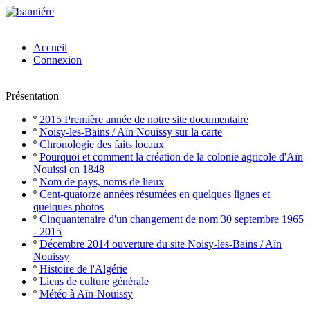
Accueil
Connexion
Présentation
º
2015 Première année de notre site documentaire
º
Noisy-les-Bains / Aïn Nouissy sur la carte
º
Chronologie des faits locaux
º
Pourquoi et comment la création de la colonie agricole d'Aïn
Nouissi en 1848
º
Nom de pays, noms de lieux
º
Cent-quatorze années résumées en quelques lignes et
quelques photos
º
Cinquantenaire d'un changement de nom 30 septembre 1965
- 2015
º
Décembre 2014 ouverture du site Noisy-les-Bains / Aïn
Nouissy
º
Histoire de l'Algérie
º
Liens de culture générale
º
Météo à Aïn-Nouissy