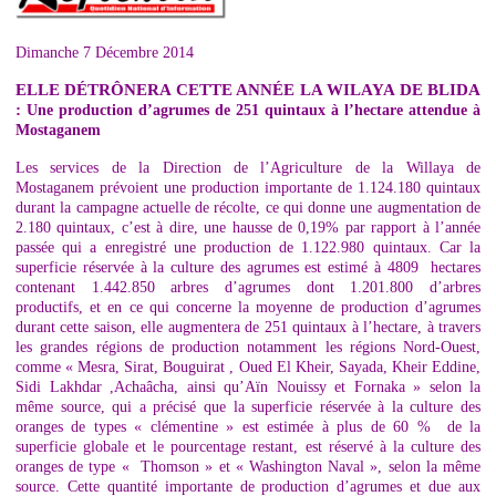
Dimanche 7 Décembre 2014
ELLE DÉTRÔNERA CETTE ANNÉE LA WILAYA DE BLIDA
:
Une production d’agrumes de 251 quintaux à l’hectare attendue à
Mostaganem
Les services de la Direction de l’Agriculture de la Willaya de
Mostaganem prévoient une production importante de 1.124.180 quintaux
durant la campagne actuelle de récolte, ce qui donne une augmentation de
2.180 quintaux, c’est à dire, une hausse de 0,19% par rapport à l’année
passée qui a enregistré une production de 1.122.980 quintaux. Car la
superficie réservée à la culture des agrumes est estimé à 4809 hectares
contenant 1.442.850 arbres d’agrumes dont 1.201.800 d’arbres
productifs, et en ce qui concerne la moyenne de production d’agrumes
durant cette saison, elle augmentera de 251 quintaux à l’hectare, à travers
les grandes régions de production notamment les régions Nord-Ouest,
comme « Mesra, Sirat, Bouguirat , Oued El Kheir, Sayada, Kheir Eddine,
Sidi Lakhdar ,Achaâcha, ainsi qu’Aïn Nouissy et Fornaka » selon la
même source, qui a précisé que la superficie réservée à la culture des
oranges de types « clémentine » est estimée à plus de 60 % de la
superficie globale et le pourcentage restant, est réservé à la culture des
oranges de type « Thomson » et « Washington Naval », selon la même
source. Cette quantité importante de production d’agrumes et due aux