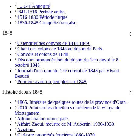
º
....-641 Antiquité
º
.641-1516 Période arabe
º
1516-1830 Période turque
º
1830-1848 Conquête française
1848

º
Calendrier des convois de 1848-1849
º
Chant des colons de 1848 au départ de Paris
º
Convois et colons de 1848
º
Discours prononcés lors du départ du 1er convoi le 8
octobre 1848
º
Journal d'un colon du 12e convoi de 1848 par Vivant
Beaucé
º
Pour en savoir un peu plus sur 1848
Histoire depuis 1848

º
1865, Itinéraire de quelques routes de la province d'Oran
º
2010 Point sur les cimetières chrétiens de la wilaya de
Mostaganem
º
Administration municipale
º
Affaire Zaoui, meurtre de M. Aubertin, 1936-1938
º
Aviation
º
Cadastre propriétés foncières 1860-1870