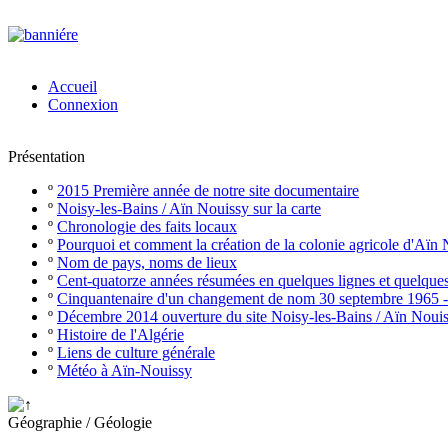
Accueil
Connexion
Présentation
º
2015 Première année de notre site documentaire
º
Noisy-les-Bains / Aïn Nouissy sur la carte
º
Chronologie des faits locaux
º
Pourquoi et comment la création de la colonie agricole d'Aïn
º
Nom de pays, noms de lieux
º
Cent-quatorze années résumées en quelques lignes et quelque
º
Cinquantenaire d'un changement de nom 30 septembre 1965 
º
Décembre 2014 ouverture du site Noisy-les-Bains / Aïn Noui
º
Histoire de l'Algérie
º
Liens de culture générale
º
Météo à Aïn-Nouissy
Géographie / Géologie