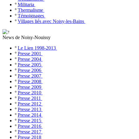
º
Militaria
º
Thermalisme
º
Témoignages
º
Villages liés avec Noisy-les-Bains
News de Noisy-Nouissy
º
Le Lien 1998-2013
º
Presse 2001
º
Presse 2004
º
Presse 2005
º
Presse 2006
º
Presse 2007
º
Presse 2008
º
Presse 2009
º
Presse 2010
º
Presse 2011
º
Presse 2012
º
Presse 2013
º
Presse 2014
º
Presse 2015
º
Presse 2016
º
Presse 2017
º
Presse 2018