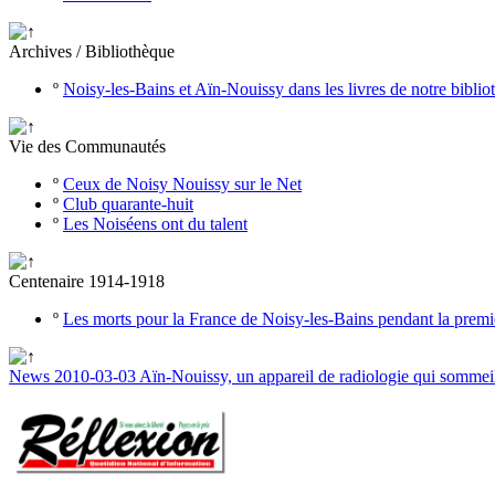
Archives / Bibliothèque
º
Noisy-les-Bains et Aïn-Nouissy dans les livres de notre bibli
Vie des Communautés
º
Ceux de Noisy Nouissy sur le Net
º
Club quarante-huit
º
Les Noiséens ont du talent
Centenaire 1914-1918
º
Les morts pour la France de Noisy-les-Bains pendant la prem
News 2010-03-03 Aïn-Nouissy, un appareil de radiologie qui sommei