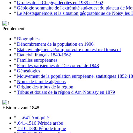
º
Grottes de la Chegga décrites en 1939 et 1952
º
Géologie sommaire de l'extrémité sud-ouest du plateau de M
º
Le Mostaganémois et la situation géographique de Noisy-les-
Peuplement
º
Biographies
º
Dénombrement de la population en 1906
º
Etat civil algérien : Pourquoi votre nom est mal transcrit
º
Etat civil français 1849-1962
º
Familles européennes
º
Familles parisiennes du 15e convoi de 1848
º
Généalogies
º
Mouvement de la population européenne, statistiques 1852-1
º
Noms de famille algériens
º
Origine des tribus de la région
º
Tribus et douars de la région d'Aïn-Nouissy en 1879
Histoire avant 1848
º
....-641 Antiquité
º
.641-1516 Période arabe
º
1516-1830 Période turque