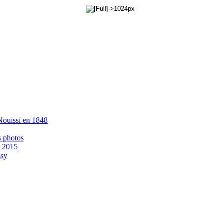
 Nouissi en 1848
s photos
- 2015
ssy