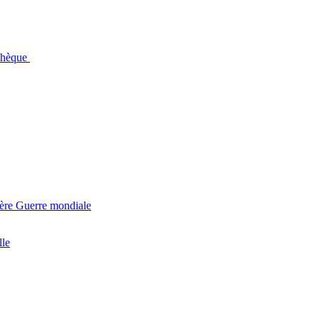
othèque
ière Guerre mondiale
lle