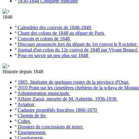
º
1830-1848 Conquête française
1848
º
Calendrier des convois de 1848-1849
º
Chant des colons de 1848 au départ de Paris
º
Convois et colons de 1848
º
Discours prononcés lors du départ du 1er convoi le 8 octobr
º
Journal d'un colon du 12e convoi de 1848 par Vivant Beaucé
º
Pour en savoir un peu plus sur 1848
Histoire depuis 1848
º
1865, Itinéraire de quelques routes de la province d'Oran
º
2010 Point sur les cimetières chrétiens de la wilaya de Most
º
Administration municipale
º
Affaire Zaoui, meurtre de M. Aubertin, 1936-1938
º
Aviation
º
Cadastre propriétés foncières 1860-1870
º
Chemin de fer
º
Cultes
º
Dossiers de concessions de terres
º
Enseignement
º
Gendarmerie