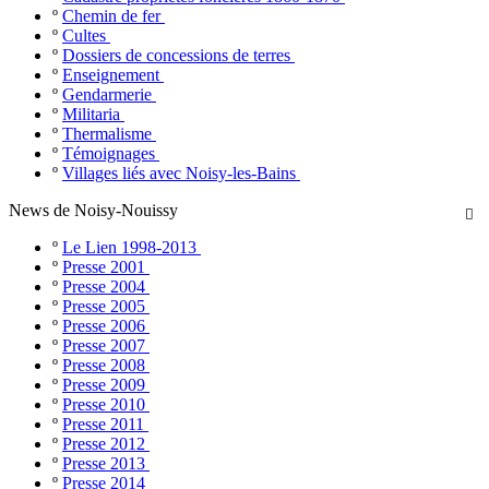
º
Chemin de fer
º
Cultes
º
Dossiers de concessions de terres
º
Enseignement
º
Gendarmerie
º
Militaria
º
Thermalisme
º
Témoignages
º
Villages liés avec Noisy-les-Bains
News de Noisy-Nouissy

º
Le Lien 1998-2013
º
Presse 2001
º
Presse 2004
º
Presse 2005
º
Presse 2006
º
Presse 2007
º
Presse 2008
º
Presse 2009
º
Presse 2010
º
Presse 2011
º
Presse 2012
º
Presse 2013
º
Presse 2014