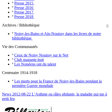
º
Presse 2015
º
Presse 2016
º
Presse 2017
º
Presse 2018
Archives / Bibliothèque

º
Noisy-les-Bains et Aïn-Nouissy dans les livres de notre
bibliothèque
Vie des Communautés
º
Ceux de Noisy Nouissy sur le Net
º
Club quarante-huit
º
Les Noiséens ont du talent
Centenaire 1914-1918
º
Les morts pour la France de Noisy-les-Bains pendant la
première Guerre mondiale
News 2012-08-22 L’Asthme ou râles sibilants, la maladie qui tue à
petit feu