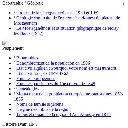
Géographie / Géologie

º
Grottes de la Chegga décrites en 1939 et 1952
º
Géologie sommaire de l'extrémité sud-ouest du plateau de
Mostaganem
º
Le Mostaganémois et la situation géographique de Noisy-
les-Bains (1952)
Peuplement
º
Biographies
º
Dénombrement de la population en 1906
º
Etat civil algérien : Pourquoi votre nom est mal transcrit
º
Etat civil français 1849-1962
º
Familles européennes
º
Familles parisiennes du 15e convoi de 1848
º
Généalogies
º
Mouvement de la population européenne, statistiques 1852-
1855
º
Noms de famille algériens
º
Origine des tribus de la région
º
Tribus et douars de la région d'Aïn-Nouissy en 1879
Histoire avant 1848