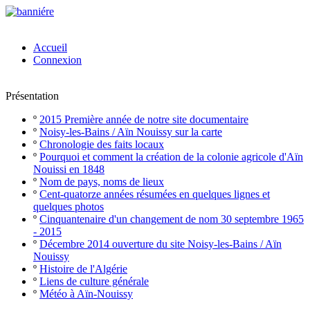
Accueil
Connexion
Présentation
º
2015 Première année de notre site documentaire
º
Noisy-les-Bains / Aïn Nouissy sur la carte
º
Chronologie des faits locaux
º
Pourquoi et comment la création de la colonie agricole d'Aïn
Nouissi en 1848
º
Nom de pays, noms de lieux
º
Cent-quatorze années résumées en quelques lignes et
quelques photos
º
Cinquantenaire d'un changement de nom 30 septembre 1965
- 2015
º
Décembre 2014 ouverture du site Noisy-les-Bains / Aïn
Nouissy
º
Histoire de l'Algérie
º
Liens de culture générale
º
Météo à Aïn-Nouissy