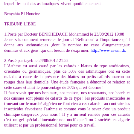
lequel les malades asthmatiques vivent quotidiennement.
Benyahia El Houcine
TRIBUNE LIBRE
1.Posté par Docteur BENKHEDACH Mohammed le 23/08/2012 19:08
Je ne sais comment remercier le journal"Réflexion" à l'importance qu'il
donne aux asthmatiques ,dont le nombre ne cesse d'augmenter,aux
déminus et aux gens ,qui ont besoin de s'exprimer.
http://www.aawm.dz
2.Posté par tayeb le 24/08/2012 21:52
L'Asthme est aussi causé par les cafards : blattes de type américaines,
orientales ou germaniques. plus de 30% des ashmatiques ont eu cette
maladie à cause de la présence des blattes ou petits cafards marron ou
rouges dans leur domicile. Une étude française a démontré ce relation et
cette cause et ainsi le pourcentage de 30% qui est énorme !
Il faut savoir que nos hopitaux, nos maison, nos restaurants, nos hotels et
nos cuisines sont pleins de cafards de ce type ! les produits insecticides se
trouvant sur le marché algérien ne font rien à ces cafards ! au contraire les
insecticides favorisent l'asthme et comme vous le savez c'est un produit
chimique dangereux pour nous ! Il y a un seul remède pour ces cafards
c'est un gel spécial alimentaire non nocif que 1 ou 2 sociétés en algerie
utilisent et par un professionnel formé pour ce travail.