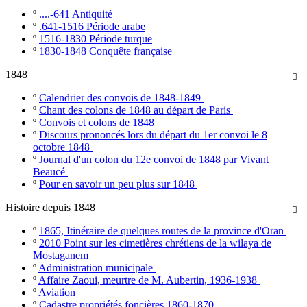
º
....-641 Antiquité
º
.641-1516 Période arabe
º
1516-1830 Période turque
º
1830-1848 Conquête française
1848

º
Calendrier des convois de 1848-1849
º
Chant des colons de 1848 au départ de Paris
º
Convois et colons de 1848
º
Discours prononcés lors du départ du 1er convoi le 8
octobre 1848
º
Journal d'un colon du 12e convoi de 1848 par Vivant
Beaucé
º
Pour en savoir un peu plus sur 1848
Histoire depuis 1848

º
1865, Itinéraire de quelques routes de la province d'Oran
º
2010 Point sur les cimetières chrétiens de la wilaya de
Mostaganem
º
Administration municipale
º
Affaire Zaoui, meurtre de M. Aubertin, 1936-1938
º
Aviation
º
Cadastre propriétés foncières 1860-1870