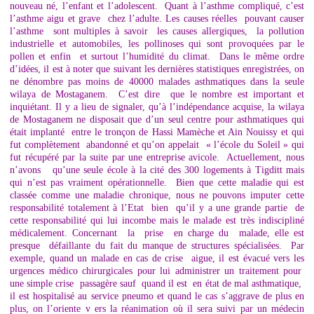
nouveau né, l’enfant et l’adolescent. Quant à l’asthme compliqué, c’est
l’asthme aigu et grave chez l’adulte. Les causes réelles pouvant causer
l’asthme sont multiples à savoir les causes allergiques, la pollution
industrielle et automobiles, les pollinoses qui sont provoquées par le
pollen et enfin et surtout l’humidité du climat. Dans le même ordre
d’idées, il est à noter que suivant les dernières statistiques enregistrées, on
ne dénombre pas moins de 40000 malades asthmatiques dans la seule
wilaya de Mostaganem. C’est dire que le nombre est important et
inquiétant. Il y a lieu de signaler, qu’à l’indépendance acquise, la wilaya
de Mostaganem ne disposait que d’un seul centre pour asthmatiques qui
était implanté entre le tronçon de Hassi Mamèche et Ain Nouissy et qui
fut complètement abandonné et qu’on appelait « l’école du Soleil » qui
fut récupéré par la suite par une entreprise avicole. Actuellement, nous
n’avons qu’une seule école à la cité des 300 logements à Tigditt mais
qui n’est pas vraiment opérationnelle. Bien que cette maladie qui est
classée comme une maladie chronique, nous ne pouvons imputer cette
responsabilité totalement à l’Etat bien qu’il y a une grande partie de
cette responsabilité qui lui incombe mais le malade est très indiscipliné
médicalement. Concernant la prise en charge du malade, elle est
presque défaillante du fait du manque de structures spécialisées. Par
exemple, quand un malade en cas de crise aigue, il est évacué vers les
urgences médico chirurgicales pour lui administrer un traitement pour
une simple crise passagère sauf quand il est en état de mal asthmatique,
il est hospitalisé au service pneumo et quand le cas s’aggrave de plus en
plus, on l’oriente v ers la réanimation où il sera suivi par un médecin