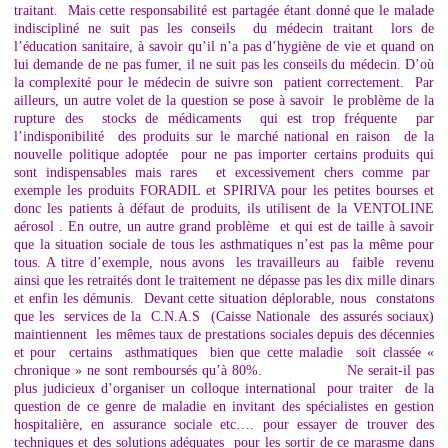
traitant. Mais cette responsabilité est partagée étant donné que le malade
indiscipliné ne suit pas les conseils du médecin traitant lors de
l’éducation sanitaire, à savoir qu’il n’a pas d’hygiène de vie et quand on
lui demande de ne pas fumer, il ne suit pas les conseils du médecin. D’où
la complexité pour le médecin de suivre son patient correctement. Par
ailleurs, un autre volet de la question se pose à savoir le problème de la
rupture des stocks de médicaments qui est trop fréquente par
l’indisponibilité des produits sur le marché national en raison de la
nouvelle politique adoptée pour ne pas importer certains produits qui
sont indispensables mais rares et excessivement chers comme par
exemple les produits FORADIL et SPIRIVA pour les petites bourses et
donc les patients à défaut de produits, ils utilisent de la VENTOLINE
aérosol . En outre, un autre grand problème et qui est de taille à savoir
que la situation sociale de tous les asthmatiques n’est pas la même pour
tous. A titre d’exemple, nous avons les travailleurs au faible revenu
ainsi que les retraités dont le traitement ne dépasse pas les dix mille dinars
et enfin les démunis. Devant cette situation déplorable, nous constatons
que les services de la C.N.A.S (Caisse Nationale des assurés sociaux)
maintiennent les mêmes taux de prestations sociales depuis des décennies
et pour certains asthmatiques bien que cette maladie soit classée «
chronique » ne sont remboursés qu’à 80%. Ne serait-il pas
plus judicieux d’organiser un colloque international pour traiter de la
question de ce genre de maladie en invitant des spécialistes en gestion
hospitalière, en assurance sociale etc…. pour essayer de trouver des
techniques et des solutions adéquates pour les sortir de ce marasme dans