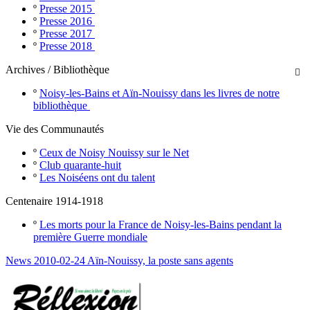
º
Presse 2015
º
Presse 2016
º
Presse 2017
º
Presse 2018
Archives / Bibliothèque

º
Noisy-les-Bains et Aïn-Nouissy dans les livres de notre
bibliothèque
Vie des Communautés
º
Ceux de Noisy Nouissy sur le Net
º
Club quarante-huit
º
Les Noiséens ont du talent
Centenaire 1914-1918
º
Les morts pour la France de Noisy-les-Bains pendant la
première Guerre mondiale
News 2010-02-24 Aïn-Nouissy, la poste sans agents