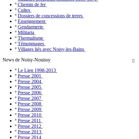
º
Chemin de fer
º
Cultes
º
Dossiers de concessions de terres
º
Enseignement
º
Gendarmerie
º
Militaria
º
Thermalisme
º
Témoignages
º
Villages liés avec Noisy-les-Bains
News de Noisy-Nouissy

º
Le Lien 1998-2013
º
Presse 2001
º
Presse 2004
º
Presse 2005
º
Presse 2006
º
Presse 2007
º
Presse 2008
º
Presse 2009
º
Presse 2010
º
Presse 2011
º
Presse 2012
º
Presse 2013
º
Presse 2014