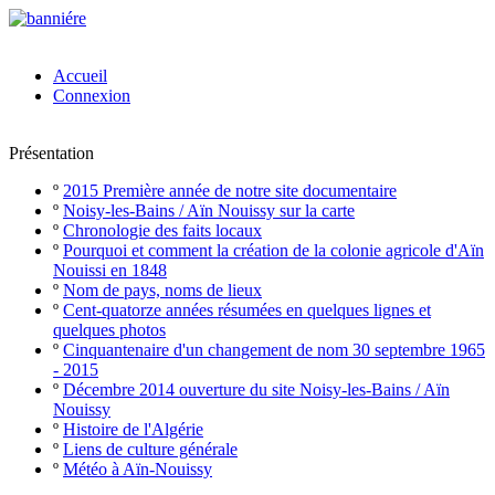
Accueil
Connexion
Présentation
º
2015 Première année de notre site documentaire
º
Noisy-les-Bains / Aïn Nouissy sur la carte
º
Chronologie des faits locaux
º
Pourquoi et comment la création de la colonie agricole d'Aïn
Nouissi en 1848
º
Nom de pays, noms de lieux
º
Cent-quatorze années résumées en quelques lignes et
quelques photos
º
Cinquantenaire d'un changement de nom 30 septembre 1965
- 2015
º
Décembre 2014 ouverture du site Noisy-les-Bains / Aïn
Nouissy
º
Histoire de l'Algérie
º
Liens de culture générale
º
Météo à Aïn-Nouissy