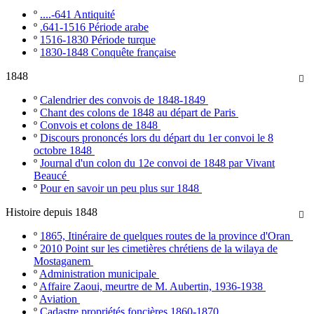
º
....-641 Antiquité
º
.641-1516 Période arabe
º
1516-1830 Période turque
º
1830-1848 Conquête française
1848

º
Calendrier des convois de 1848-1849
º
Chant des colons de 1848 au départ de Paris
º
Convois et colons de 1848
º
Discours prononcés lors du départ du 1er convoi le 8
octobre 1848
º
Journal d'un colon du 12e convoi de 1848 par Vivant
Beaucé
º
Pour en savoir un peu plus sur 1848
Histoire depuis 1848

º
1865, Itinéraire de quelques routes de la province d'Oran
º
2010 Point sur les cimetières chrétiens de la wilaya de
Mostaganem
º
Administration municipale
º
Affaire Zaoui, meurtre de M. Aubertin, 1936-1938
º
Aviation
º
Cadastre propriétés foncières 1860-1870