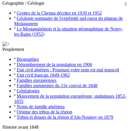
Géographie / Géologie

º
Grottes de la Chegga décrites en 1939 et 1952
º
Géologie sommaire de l'extrémité sud-ouest du plateau de
Mostaganem
º
Le Mostaganémois et la situation géographique de Noisy-
les-Bains (1952)
Peuplement
º
Biographies
º
Dénombrement de la population en 1906
º
Etat civil algérien : Pourquoi votre nom est mal transcrit
º
Etat civil français 1849-1962
º
Familles européennes
º
Familles parisiennes du 15e convoi de 1848
º
Généalogies
º
Mouvement de la population européenne, statistiques 1852-
1855
º
Noms de famille algériens
º
Origine des tribus de la région
º
Tribus et douars de la région d'Aïn-Nouissy en 1879
Histoire avant 1848