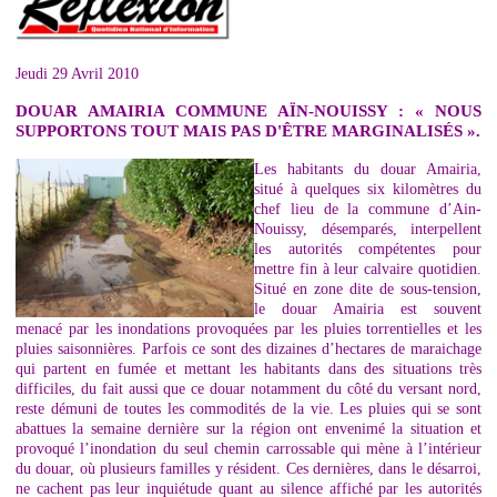
Jeudi 29 Avril 2010
DOUAR AMAIRIA COMMUNE AÏN-NOUISSY : « NOUS
SUPPORTONS TOUT MAIS PAS D'ÊTRE MARGINALISÉS ».
Les habitants du douar Amairia,
situé à quelques six kilomètres du
chef lieu de la commune d’Ain-
Nouissy, désemparés, interpellent
les autorités compétentes pour
mettre fin à leur calvaire quotidien.
Situé en zone dite de sous-tension,
le douar Amairia est souvent
menacé par les inondations provoquées par les pluies torrentielles et les
pluies saisonnières. Parfois ce sont des dizaines d’hectares de maraichage
qui partent en fumée et mettant les habitants dans des situations très
difficiles, du fait aussi que ce douar notamment du côté du versant nord,
reste démuni de toutes les commodités de la vie. Les pluies qui se sont
abattues la semaine dernière sur la région ont envenimé la situation et
provoqué l’inondation du seul chemin carrossable qui mène à l’intérieur
du douar, où plusieurs familles y résident. Ces dernières, dans le désarroi,
ne cachent pas leur inquiétude quant au silence affiché par les autorités