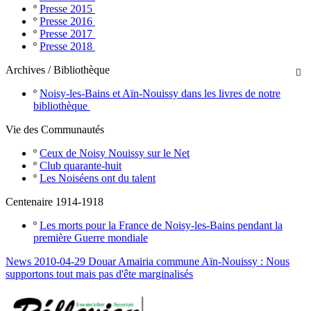
º
Presse 2015
º
Presse 2016
º
Presse 2017
º
Presse 2018
Archives / Bibliothèque

º
Noisy-les-Bains et Aïn-Nouissy dans les livres de notre
bibliothèque
Vie des Communautés
º
Ceux de Noisy Nouissy sur le Net
º
Club quarante-huit
º
Les Noiséens ont du talent
Centenaire 1914-1918
º
Les morts pour la France de Noisy-les-Bains pendant la
première Guerre mondiale
News 2010-04-29 Douar Amairia commune Aïn-Nouissy : Nous
supportons tout mais pas d'ête marginalisés