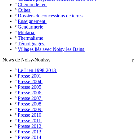
º
Chemin de fer
º
Cultes
º
Dossiers de concessions de terres
º
Enseignement
º
Gendarmerie
º
Militaria
º
Thermalisme
º
Témoignages
º
Villages liés avec Noisy-les-Bains
News de Noisy-Nouissy

º
Le Lien 1998-2013
º
Presse 2001
º
Presse 2004
º
Presse 2005
º
Presse 2006
º
Presse 2007
º
Presse 2008
º
Presse 2009
º
Presse 2010
º
Presse 2011
º
Presse 2012
º
Presse 2013
º
Presse 2014