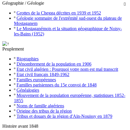
Géographie / Géologie

º
Grottes de la Chegga décrites en 1939 et 1952
º
Géologie sommaire de l'extrémité sud-ouest du plateau de
Mostaganem
º
Le Mostaganémois et la situation géographique de Noisy-
les-Bains (1952)
Peuplement
º
Biographies
º
Dénombrement de la population en 1906
º
Etat civil algérien : Pourquoi votre nom est mal transcrit
º
Etat civil français 1849-1962
º
Familles européennes
º
Familles parisiennes du 15e convoi de 1848
º
Généalogies
º
Mouvement de la population européenne, statistiques 1852-
1855
º
Noms de famille algériens
º
Origine des tribus de la région
º
Tribus et douars de la région d'Aïn-Nouissy en 1879
Histoire avant 1848