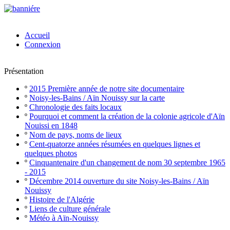
Accueil
Connexion
Présentation
º
2015 Première année de notre site documentaire
º
Noisy-les-Bains / Aïn Nouissy sur la carte
º
Chronologie des faits locaux
º
Pourquoi et comment la création de la colonie agricole d'Aïn
Nouissi en 1848
º
Nom de pays, noms de lieux
º
Cent-quatorze années résumées en quelques lignes et
quelques photos
º
Cinquantenaire d'un changement de nom 30 septembre 1965
- 2015
º
Décembre 2014 ouverture du site Noisy-les-Bains / Aïn
Nouissy
º
Histoire de l'Algérie
º
Liens de culture générale
º
Météo à Aïn-Nouissy