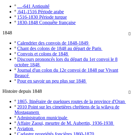
º
....-641 Antiquité
º
.641-1516 Période arabe
º
1516-1830 Période turque
º
1830-1848 Conquête française
1848

º
Calendrier des convois de 1848-1849
º
Chant des colons de 1848 au départ de Paris
º
Convois et colons de 1848
º
Discours prononcés lors du départ du 1er convoi le 8
octobre 1848
º
Journal d'un colon du 12e convoi de 1848 par Vivant
Beaucé
º
Pour en savoir un peu plus sur 1848
Histoire depuis 1848

º
1865, Itinéraire de quelques routes de la province d'Oran
º
2010 Point sur les cimetières chrétiens de la wilaya de
Mostaganem
º
Administration municipale
º
Affaire Zaoui, meurtre de M. Aubertin, 1936-1938
º
Aviation
º
Cadastre propriétés foncières 1860-1870