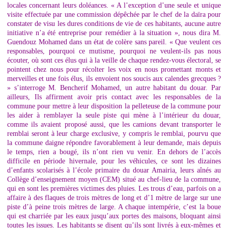
locales concernant leurs doléances. « A l’exception d’une seule et unique
visite effectuée par une commission dépêchée par le chef de la daïra pour
constater de visu les dures conditions de vie de ces habitants, aucune autre
initiative n’a été entreprise pour remédier à la situation », nous dira M.
Guendouz Mohamed dans un état de colère sans pareil. « Que veulent ces
responsables, pourquoi ce mutisme, pourquoi ne veulent-ils pas nous
écouter, où sont ces élus qui à la veille de chaque rendez-vous électoral, se
pointent chez nous pour récolter les voix en nous promettant monts et
merveilles et une fois élus, ils envoient nos soucis aux calendes grecques ?
» s’interroge M. Bencherif Mohamed, un autre habitant du douar. Par
ailleurs, Ils affirment avoir pris contact avec les responsables de la
commune pour mettre à leur disposition la pelleteuse de la commune pour
les aider à remblayer la seule piste qui mène à l’intérieur du douar,
comme ils avaient proposé aussi, que les camions devant transporter le
remblai seront à leur charge exclusive, y compris le remblai, pourvu que
la commune daigne répondre favorablement à leur demande, mais depuis
le temps, rien a bougé, ils n’ont rien vu venir. En dehors de l’accès
difficile en période hivernale, pour les véhicules, ce sont les dizaines
d’enfants scolarisés à l’école primaire du douar Amairia, leurs aînés au
Collège d’enseignement moyen (CEM) situé au chef-lieu de la commune,
qui en sont les premières victimes des pluies. Les trous d’eau, parfois on a
affaire à des flaques de trois mètres de long et d’1 mètre de large sur une
piste d’à peine trois mètres de large. A chaque intempérie, c’est la boue
qui est charriée par les eaux jusqu’aux portes des maisons, bloquant ainsi
toutes les issues. Les habitants se disent qu’ils sont livrés à eux-mêmes et