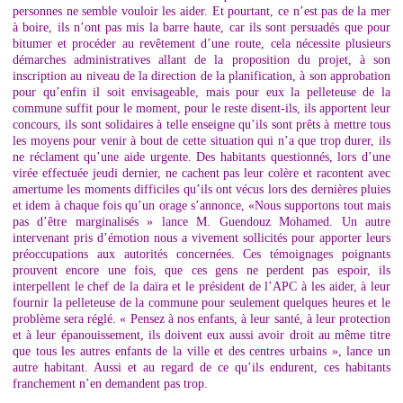
personnes ne semble vouloir les aider. Et pourtant, ce n’est pas de la mer
à boire, ils n’ont pas mis la barre haute, car ils sont persuadés que pour
bitumer et procéder au revêtement d’une route, cela nécessite plusieurs
démarches administratives allant de la proposition du projet, à son
inscription au niveau de la direction de la planification, à son approbation
pour qu’enfin il soit envisageable, mais pour eux la pelleteuse de la
commune suffit pour le moment, pour le reste disent-ils, ils apportent leur
concours, ils sont solidaires à telle enseigne qu’ils sont prêts à mettre tous
les moyens pour venir à bout de cette situation qui n’a que trop durer, ils
ne réclament qu’une aide urgente. Des habitants questionnés, lors d’une
virée effectuée jeudi dernier, ne cachent pas leur colère et racontent avec
amertume les moments difficiles qu’ils ont vécus lors des dernières pluies
et idem à chaque fois qu’un orage s’annonce, «Nous supportons tout mais
pas d’être marginalisés » lance M. Guendouz Mohamed. Un autre
intervenant pris d’émotion nous a vivement sollicités pour apporter leurs
préoccupations aux autorités concernées. Ces témoignages poignants
prouvent encore une fois, que ces gens ne perdent pas espoir, ils
interpellent le chef de la daïra et le président de l’APC à les aider, à leur
fournir la pelleteuse de la commune pour seulement quelques heures et le
problème sera réglé. « Pensez à nos enfants, à leur santé, à leur protection
et à leur épanouissement, ils doivent eux aussi avoir droit au même titre
que tous les autres enfants de la ville et des centres urbains », lance un
autre habitant. Aussi et au regard de ce qu’ils endurent, ces habitants
franchement n’en demandent pas trop.