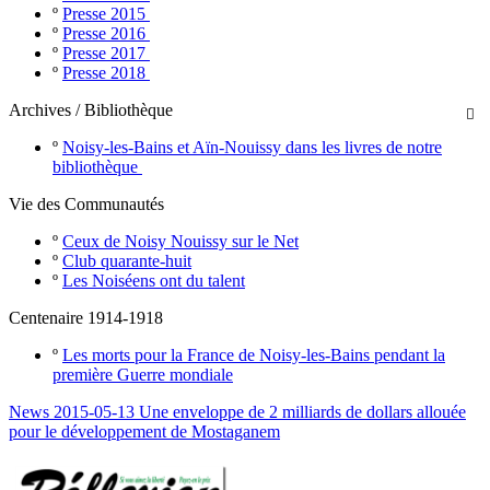
º
Presse 2015
º
Presse 2016
º
Presse 2017
º
Presse 2018
Archives / Bibliothèque

º
Noisy-les-Bains et Aïn-Nouissy dans les livres de notre
bibliothèque
Vie des Communautés
º
Ceux de Noisy Nouissy sur le Net
º
Club quarante-huit
º
Les Noiséens ont du talent
Centenaire 1914-1918
º
Les morts pour la France de Noisy-les-Bains pendant la
première Guerre mondiale
News 2015-05-13 Une enveloppe de 2 milliards de dollars allouée
pour le développement de Mostaganem