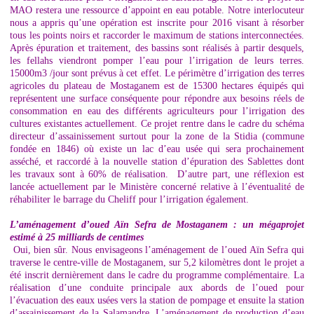
MAO restera une ressource d’appoint en eau potable. Notre interlocuteur
nous a appris qu’une opération est inscrite pour 2016 visant à résorber
tous les points noirs et raccorder le maximum de stations interconnectées.
Après épuration et traitement, des bassins sont réalisés à partir desquels,
les fellahs viendront pomper l’eau pour l’irrigation de leurs terres.
15000m3 /jour sont prévus à cet effet. Le périmètre d’irrigation des terres
agricoles du plateau de Mostaganem est de 15300 hectares équipés qui
représentent une surface conséquente pour répondre aux besoins réels de
consommation en eau des différents agriculteurs pour l’irrigation des
cultures existantes actuellement. Ce projet rentre dans le cadre du schéma
directeur d’assainissement surtout pour la zone de la Stidia (commune
fondée en 1846) où existe un lac d’eau usée qui sera prochainement
asséché, et raccordé à la nouvelle station d’épuration des Sablettes dont
les travaux sont à 60% de réalisation. D’autre part, une réflexion est
lancée actuellement par le Ministère concerné relative à l’éventualité de
réhabiliter le barrage du Cheliff pour l’irrigation également.
L’aménagement d’oued Aïn Sefra de Mostaganem : un mégaprojet
estimé à 25 milliards de centimes
Oui, bien sûr. Nous envisageons l’aménagement de l’oued Aïn Sefra qui
traverse le centre-ville de Mostaganem, sur 5,2 kilomètres dont le projet a
été inscrit dernièrement dans le cadre du programme complémentaire. La
réalisation d’une conduite principale aux abords de l’oued pour
l’évacuation des eaux usées vers la station de pompage et ensuite la station
d’assainissement de la Salamandre. L’aménagement de production d’eau