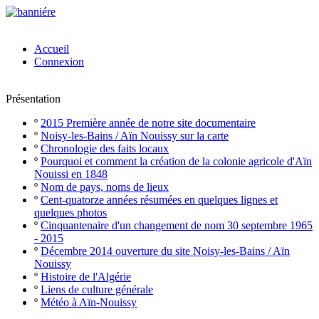
Accueil
Connexion
Présentation
º
2015 Première année de notre site documentaire
º
Noisy-les-Bains / Aïn Nouissy sur la carte
º
Chronologie des faits locaux
º
Pourquoi et comment la création de la colonie agricole d'Aïn
Nouissi en 1848
º
Nom de pays, noms de lieux
º
Cent-quatorze années résumées en quelques lignes et
quelques photos
º
Cinquantenaire d'un changement de nom 30 septembre 1965
- 2015
º
Décembre 2014 ouverture du site Noisy-les-Bains / Aïn
Nouissy
º
Histoire de l'Algérie
º
Liens de culture générale
º
Météo à Aïn-Nouissy