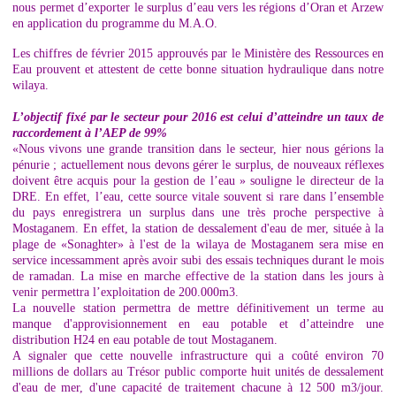
nous permet d’exporter le surplus d’eau vers les régions d’Oran et Arzew
en application du programme du M.A.O.
Les chiffres de février 2015 approuvés par le Ministère des Ressources en
Eau prouvent et attestent de cette bonne situation hydraulique dans notre
wilaya.
L’objectif fixé par le secteur pour 2016 est celui d’atteindre un taux de
raccordement à l’AEP de 99%
«Nous vivons une grande transition dans le secteur, hier nous gérions la
pénurie ; actuellement nous devons gérer le surplus, de nouveaux réflexes
doivent être acquis pour la gestion de l’eau » souligne le directeur de la
DRE. En effet, l’eau, cette source vitale souvent si rare dans l’ensemble
du pays enregistrera un surplus dans une très proche perspective à
Mostaganem. En effet, la station de dessalement d'eau de mer, située à la
plage de «Sonaghter» à l'est de la wilaya de Mostaganem sera mise en
service incessamment après avoir subi des essais techniques durant le mois
de ramadan. La mise en marche effective de la station dans les jours à
venir permettra l’exploitation de 200.000m3.
La nouvelle station permettra de mettre définitivement un terme au
manque d'approvisionnement en eau potable et d’atteindre une
distribution H24 en eau potable de tout Mostaganem.
A signaler que cette nouvelle infrastructure qui a coûté environ 70
millions de dollars au Trésor public comporte huit unités de dessalement
d'eau de mer, d'une capacité de traitement chacune à 12 500 m3/jour.