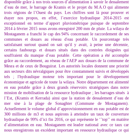
disponible grâce à nos trois sources d’alimentation à savoir le dessalement
d’eau de mer, le barrage de Kramis et le projet du M.A.O qui alimente
trois régions de l’Ouest du pays. Les chiffres sont là pour prouver et
étayer nos propos, en effet, l’exercice hydraulique 2014-2015 est
exceptionnel en terme d’apport pluviométrique puisque de septembre
2014 à février 2015 nous avons enregistré 200 mm de pluie. La wilaya de
Mostaganem a franchi le cap des 94% concernant le raccordement de ses
communes et douars au réseau d'eau potable. Un pourcentage très
satisfaisant surtout quand on sait qu'il y avait, à peine une décennie,
certains faubourgs et douars situés dans des contrées éloignées qui
souffraient du manque d’eau potable. Cette opération a été accomplie
grâce au raccordement, au réseau de l'AEP aux douars de la commune de
Mesra et de ceux de Bouguirat. Les autorités locales donnent une priorité
aux secteurs dits névralgiques pour être constamment suivis et développés
tels ; l'hydraulique moteur très important pour le développement
économique et agricole de toute la wilaya. Notre département est alimenté
en eau potable grâce à deux grands réservoirs stratégiques dans notre
mission de mobilisation de la ressource hydraulique ; les barrages situés à
l’Est, (Kramis et Kerrada) ainsi que la station de dessalement d’eau de
mer sise à la plage de Sonaghter (Commune de Mostaganem).
Actuellement le volume global d’approvisionnement en eau potable est de
300 millions de m3 et nous aspirons à atteindre un taux de couverture
hydraulique de 99% d’ici fin 2016, ce qui représente le ‘’top’’ en matière
d’alimentation en eau. Mostaganem est leader national avec ce taux car
nous enregistrons un excédent important en ressource hydraulique ce qui