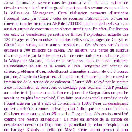
Ainsi, la mise en service dans les jours à venir de cette station de
dessalement semble être d’un grand apport pour les ressources en eau dans
la Wilaya de Mostaganem. Cette réalisation permettra d’atteindre
l’objectif tracé par l’Etat ; celui de sécuriser l’alimentation en eau en
couvrant tous les besoins en AEP des 700.000 habitants de la wilaya mais
aussi et surtout de constituer une réserve stratégique. En effet, l’utilisation
des eaux de dessalement permettra de limiter l’exploitation actuelle des
120 forages et d’économiser au moins celles des barrages de Gargar et
Cheliff qui seront, entre autres ressources ; des réserves stratégiques
estimées à 700 millions de m3/an. Par ailleurs, une partie du surplus
d’eau engendré par la mise en service de cette station sera salutaire pour
la Wilaya de Mascara, menacée de sécheresse mais ira aussi renforcer
l’alimentation en eau de la wilaya d’Oran. Bouguirat qui connait de
sérieux problèmes d’eau, actuellement alimentée à raison de 6 à 8 heures
par jour, à partir du Gargar sera alimentée en H24 après la mise en service
imminente de la station de dessalement. L’autre défi relevé par le secteur
a été la réalisation de réservoirs de stockage pour sécuriser l’AEP pendant
au moins trois jours en cas de force majeure. Le Gargar dans un proche
avenir ne va plus être exploité, il va faire partie des stocks stratégiques de
l’ouest algérien car il s’agit de consommer à 100% l’eau du dessalement
qui est considérée comme un leasing c'est-à-dire que nous sommes tenus
d’acheter cette eau pendant 25 ans. Le Gargar étant désormais considéré
comme une réserve stratégique ; La mise en service de la station de
dessalement devra créer l’équilibre en permettant de réduire l’exploitation
du barrage Kramis et celle du MAO. Cette action permettra non