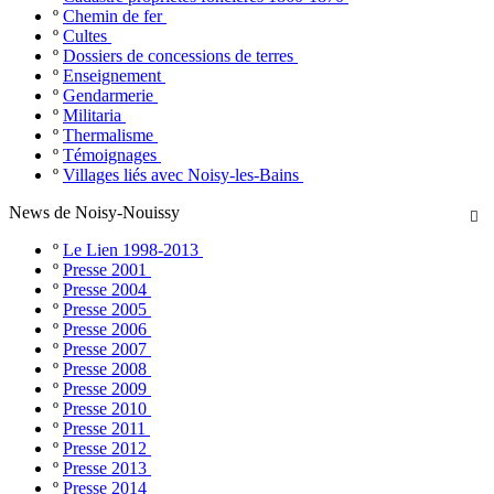
º
Chemin de fer
º
Cultes
º
Dossiers de concessions de terres
º
Enseignement
º
Gendarmerie
º
Militaria
º
Thermalisme
º
Témoignages
º
Villages liés avec Noisy-les-Bains
News de Noisy-Nouissy

º
Le Lien 1998-2013
º
Presse 2001
º
Presse 2004
º
Presse 2005
º
Presse 2006
º
Presse 2007
º
Presse 2008
º
Presse 2009
º
Presse 2010
º
Presse 2011
º
Presse 2012
º
Presse 2013
º
Presse 2014