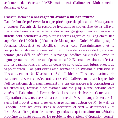
seulement de sécuriser l’AEP mais aussi d’alimenter Mohammedia,
Relizane et Oran.
L’assainissement à Mostaganem avance à un bon rythme
Dans le but de préserver la nappe phréatique du plateau de Mostaganem,
et assurer l’avenir de la ressource hydraulique souterraine de la wilaya,
une étude basée sur le cadastre des zones géographiques est nécessaire
surtout pour continuer à exploiter les terres agricoles qui englobent une
superficie de 10.000 ha (s’étalant de Mostaganem, Ouled Maâllah, jusqu’à
Fornaka, Bouguirat et Bordjia). Pour cela l’assainissement et la
réexportation des eaux usées est primordiale dans ce cas de figure avec
comme gros défi de réaliser le recyclage desdites eaux usées avec un
lagunage naturel et une autoépuration à 100%, mais les drains, c’est-à-
dire les canalisations qui sont en cours de nettoyage. Les futurs projets de
ce point précis, l’on peut citer l’emplacement d’un système d’épuration et
d’assainissement à Khadra et Sidi Lakhdar. Plusieurs stations de
traitement des eaux usées ont certes été réalisées mais à chaque fois
l’office national de l’assainissement n’a pas été associé à la conception de
ses structures, résultat : ces stations ont été jusqu’à une certaine date
vouées à l’abandon, à l’exemple de la station de Mesra. Cette station
d’épuration des eaux usées de la commune de Mesra, inaugurée en 2004,
ayant fait l’objet d’une prise en charge sur instruction de M. le wali de
l’époque, dont les eaux usées se déversent et sont « détournées » et
destinées à l’irrigation des terres agricoles ce qui constitue un véritable
problème de santé publique. Le problème des stations d’épuration connaît