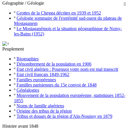
Géographie / Géologie

º
Grottes de la Chegga décrites en 1939 et 1952
º
Géologie sommaire de l'extrémité sud-ouest du plateau de
Mostaganem
º
Le Mostaganémois et la situation géographique de Noisy-
les-Bains (1952)
Peuplement
º
Biographies
º
Dénombrement de la population en 1906
º
Etat civil algérien : Pourquoi votre nom est mal transcrit
º
Etat civil français 1849-1962
º
Familles européennes
º
Familles parisiennes du 15e convoi de 1848
º
Généalogies
º
Mouvement de la population européenne, statistiques 1852-
1855
º
Noms de famille algériens
º
Origine des tribus de la région
º
Tribus et douars de la région d'Aïn-Nouissy en 1879
Histoire avant 1848