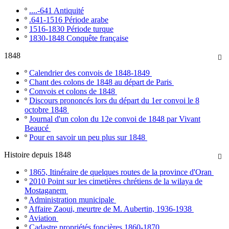
º
....-641 Antiquité
º
.641-1516 Période arabe
º
1516-1830 Période turque
º
1830-1848 Conquête française
1848

º
Calendrier des convois de 1848-1849
º
Chant des colons de 1848 au départ de Paris
º
Convois et colons de 1848
º
Discours prononcés lors du départ du 1er convoi le 8
octobre 1848
º
Journal d'un colon du 12e convoi de 1848 par Vivant
Beaucé
º
Pour en savoir un peu plus sur 1848
Histoire depuis 1848

º
1865, Itinéraire de quelques routes de la province d'Oran
º
2010 Point sur les cimetières chrétiens de la wilaya de
Mostaganem
º
Administration municipale
º
Affaire Zaoui, meurtre de M. Aubertin, 1936-1938
º
Aviation
º
Cadastre propriétés foncières 1860-1870