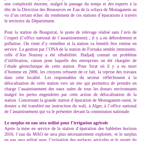
une complexité énorme, malgré le passage du temps et des experts à la
tête de la Direction des Ressources en Eau de la wilaya de Mostaganem au
vu d’un certain échec du rendement de ces stations d’épurations à travers
le territoire du Département.
Pour la station de Bouguirat, le poste de relevage réalisé sans l’avis de
l’expert (l’office national de l’assainissement) ; il y a eu débordement et
pollution. On vient d’y remédier et la station va bientôt être remise en
service. La gestion par l’ONA de la station de Fornaka semble imminente,
celle d’Ain Nouissy a été réhabilitée. Hadjadj connait un problème
d’infiltration, raison pour laquelle des entreprises on été chargées de
l’étude géotechnique de cette station. Pour Sirat où il y a eu mort
d’homme en 2006, les citoyens refusent de ce fait, la reprise des travaux
dans cette localité. Les responsables du secteur réfléchissent à la
délocalisation de cette station vers un site qui permettra de prendre en
charge l’assainissement des eaux usées de tous les douars environnants
malgré les pertes engendrées par cette action de délocalisation de la
station. Concernant la grande station d’épuration de Mostaganem-ouest, le
dossier a été transféré sur instruction du wali, à Alger, à l’office national
de l’assainissement qui va le présenter devant la commission nationale.
Le surplus en eau sera utilisé pour l’irrigation agricole
Après la mise en service de la station d’épuration des Sablettes horizon
2016, l’eau du MAO ne sera plus nécessairement exploitée, et le surplus
en eau sera utilisé pour l’irrigation des surfaces agricoles et le projet du