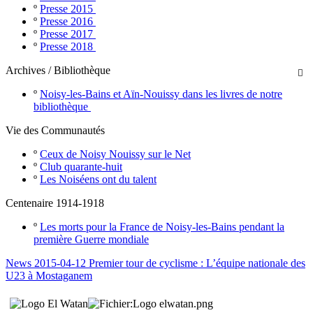
º
Presse 2015
º
Presse 2016
º
Presse 2017
º
Presse 2018
Archives / Bibliothèque

º
Noisy-les-Bains et Aïn-Nouissy dans les livres de notre
bibliothèque
Vie des Communautés
º
Ceux de Noisy Nouissy sur le Net
º
Club quarante-huit
º
Les Noiséens ont du talent
Centenaire 1914-1918
º
Les morts pour la France de Noisy-les-Bains pendant la
première Guerre mondiale
News 2015-04-12 Premier tour de cyclisme : L’équipe nationale des
U23 à Mostaganem