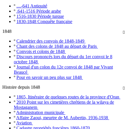
º
....-641 Antiquité
º
.641-1516 Période arabe
º
1516-1830 Période turque
º
1830-1848 Conquête française
1848

º
Calendrier des convois de 1848-1849
º
Chant des colons de 1848 au départ de Paris
º
Convois et colons de 1848
º
Discours prononcés lors du départ du 1er convoi le 8
octobre 1848
º
Journal d'un colon du 12e convoi de 1848 par Vivant
Beaucé
º
Pour en savoir un peu plus sur 1848
Histoire depuis 1848

º
1865, Itinéraire de quelques routes de la province d'Oran
º
2010 Point sur les cimetières chrétiens de la wilaya de
Mostaganem
º
Administration municipale
º
Affaire Zaoui, meurtre de M. Aubertin, 1936-1938
º
Aviation
º
Cadastre propriétés foncières 1860-1870