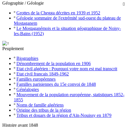
Géographie / Géologie

º
Grottes de la Chegga décrites en 1939 et 1952
º
Géologie sommaire de l'extrémité sud-ouest du plateau de
Mostaganem
º
Le Mostaganémois et la situation géographique de Noisy-
les-Bains (1952)
Peuplement
º
Biographies
º
Dénombrement de la population en 1906
º
Etat civil algérien : Pourquoi votre nom est mal transcrit
º
Etat civil français 1849-1962
º
Familles européennes
º
Familles parisiennes du 15e convoi de 1848
º
Généalogies
º
Mouvement de la population européenne, statistiques 1852-
1855
º
Noms de famille algériens
º
Origine des tribus de la région
º
Tribus et douars de la région d'Aïn-Nouissy en 1879
Histoire avant 1848