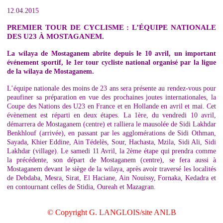
12.04.2015
PREMIER TOUR DE CYCLISME : L’ÉQUIPE NATIONALE
DES U23 À MOSTAGANEM.
La wilaya de Mostaganem abrite depuis le 10 avril, un important
événement sportif, le 1er tour cycliste national organisé par la ligue
de la wilaya de Mostaganem.
L’équipe nationale des moins de 23 ans sera présente au rendez-vous pour
peaufiner sa préparation en vue des prochaines joutes internationales, la
Coupe des Nations des U23 en France et en Hollande en avril et mai. Cet
évènement est réparti en deux étapes. La 1ère, du vendredi 10 avril,
démarrera de Mostaganem (centre) et ralliera le mausolée de Sidi Lakhdar
Benkhlouf (arrivée), en passant par les agglomérations de Sidi Othman,
Sayada, Khier Eddine, Ain Tédelès, Sour, Hachasta, Mzila, Sidi Ali, Sidi
Lakhdar (village). Le samedi 11 Avril, la 2ème étape qui prendra comme
la précédente, son départ de Mostaganem (centre), se fera aussi à
Mostaganem devant le siège de la wilaya, après avoir traversé les localités
de Debdaba, Mesra, Sirat, El Haciane, Ain Nouissy, Fornaka, Kedadra et
en contournant celles de Stidia, Oureah et Mazagran.
© Copyright G. LANGLOIS/site ANLB