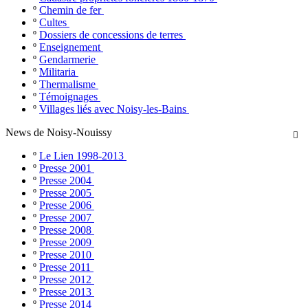
º
Chemin de fer
º
Cultes
º
Dossiers de concessions de terres
º
Enseignement
º
Gendarmerie
º
Militaria
º
Thermalisme
º
Témoignages
º
Villages liés avec Noisy-les-Bains
News de Noisy-Nouissy

º
Le Lien 1998-2013
º
Presse 2001
º
Presse 2004
º
Presse 2005
º
Presse 2006
º
Presse 2007
º
Presse 2008
º
Presse 2009
º
Presse 2010
º
Presse 2011
º
Presse 2012
º
Presse 2013
º
Presse 2014