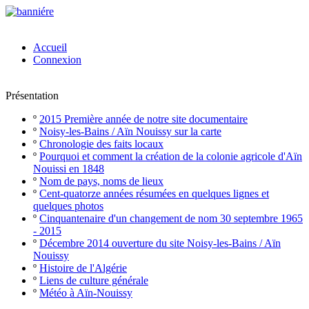
Accueil
Connexion
Présentation
º
2015 Première année de notre site documentaire
º
Noisy-les-Bains / Aïn Nouissy sur la carte
º
Chronologie des faits locaux
º
Pourquoi et comment la création de la colonie agricole d'Aïn
Nouissi en 1848
º
Nom de pays, noms de lieux
º
Cent-quatorze années résumées en quelques lignes et
quelques photos
º
Cinquantenaire d'un changement de nom 30 septembre 1965
- 2015
º
Décembre 2014 ouverture du site Noisy-les-Bains / Aïn
Nouissy
º
Histoire de l'Algérie
º
Liens de culture générale
º
Météo à Aïn-Nouissy