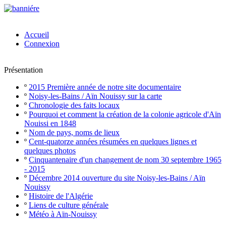
Accueil
Connexion
Présentation
º
2015 Première année de notre site documentaire
º
Noisy-les-Bains / Aïn Nouissy sur la carte
º
Chronologie des faits locaux
º
Pourquoi et comment la création de la colonie agricole d'Aïn
Nouissi en 1848
º
Nom de pays, noms de lieux
º
Cent-quatorze années résumées en quelques lignes et
quelques photos
º
Cinquantenaire d'un changement de nom 30 septembre 1965
- 2015
º
Décembre 2014 ouverture du site Noisy-les-Bains / Aïn
Nouissy
º
Histoire de l'Algérie
º
Liens de culture générale
º
Météo à Aïn-Nouissy