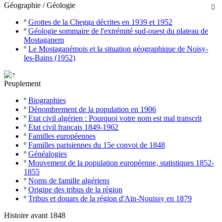
Géographie / Géologie

º
Grottes de la Chegga décrites en 1939 et 1952
º
Géologie sommaire de l'extrémité sud-ouest du plateau de
Mostaganem
º
Le Mostaganémois et la situation géographique de Noisy-
les-Bains (1952)
Peuplement
º
Biographies
º
Dénombrement de la population en 1906
º
Etat civil algérien : Pourquoi votre nom est mal transcrit
º
Etat civil français 1849-1962
º
Familles européennes
º
Familles parisiennes du 15e convoi de 1848
º
Généalogies
º
Mouvement de la population européenne, statistiques 1852-
1855
º
Noms de famille algériens
º
Origine des tribus de la région
º
Tribus et douars de la région d'Aïn-Nouissy en 1879
Histoire avant 1848