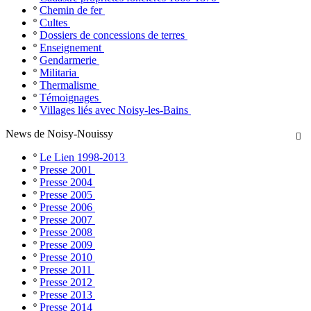
º
Chemin de fer
º
Cultes
º
Dossiers de concessions de terres
º
Enseignement
º
Gendarmerie
º
Militaria
º
Thermalisme
º
Témoignages
º
Villages liés avec Noisy-les-Bains
News de Noisy-Nouissy

º
Le Lien 1998-2013
º
Presse 2001
º
Presse 2004
º
Presse 2005
º
Presse 2006
º
Presse 2007
º
Presse 2008
º
Presse 2009
º
Presse 2010
º
Presse 2011
º
Presse 2012
º
Presse 2013
º
Presse 2014