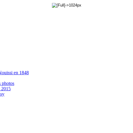
 Nouissi en 1848
s photos
- 2015
ssy