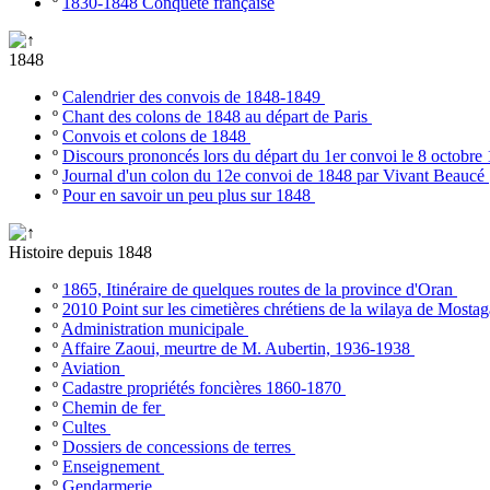
º
1830-1848 Conquête française
1848
º
Calendrier des convois de 1848-1849
º
Chant des colons de 1848 au départ de Paris
º
Convois et colons de 1848
º
Discours prononcés lors du départ du 1er convoi le 8 octobr
º
Journal d'un colon du 12e convoi de 1848 par Vivant Beaucé
º
Pour en savoir un peu plus sur 1848
Histoire depuis 1848
º
1865, Itinéraire de quelques routes de la province d'Oran
º
2010 Point sur les cimetières chrétiens de la wilaya de Most
º
Administration municipale
º
Affaire Zaoui, meurtre de M. Aubertin, 1936-1938
º
Aviation
º
Cadastre propriétés foncières 1860-1870
º
Chemin de fer
º
Cultes
º
Dossiers de concessions de terres
º
Enseignement
º
Gendarmerie