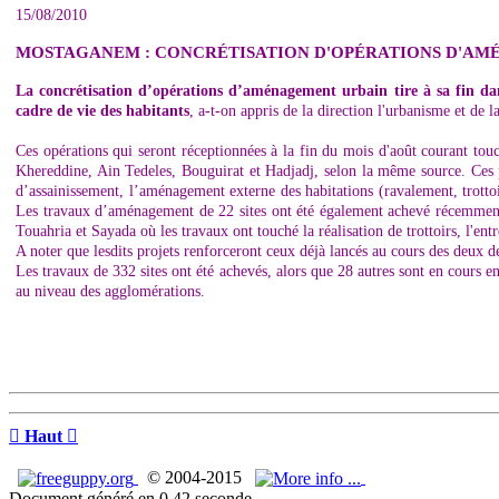
15/08/2010
MOSTAGANEM : CONCRÉTISATION D'OPÉRATIONS D'AM
La concrétisation d’opérations d’aménagement urbain tire à sa fin dan
cadre de vie des habitants
, a-t-on appris de la direction l'urbanisme et de l
Ces opérations qui seront réceptionnées à la fin du mois d'août courant 
Khereddine, Ain Tedeles, Bouguirat et Hadjadj, selon la même source. Ces pro
d’assainissement, l’aménagement externe des habitations (ravalement, trottoi
Les travaux d’aménagement de 22 sites ont été également achevé récemme
Touahria et Sayada où les travaux ont touché la réalisation de trottoirs, l'ent
A noter que lesdits projets renforceront ceux déjà lancés au cours des deux de
Les travaux de 332 sites ont été achevés, alors que 28 autres sont en cours 
au niveau des agglomérations.

Haut

© 2004-2015
Document généré en 0.42 seconde