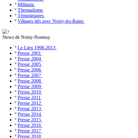
º
Militaria
º
Thermalisme
º
Témoignages
º
Villages liés avec Noisy-les-Bains
News de Noisy-Nouissy
º
Le Lien 1998-2013
º
Presse 2001
º
Presse 2004
º
Presse 2005
º
Presse 2006
º
Presse 2007
º
Presse 2008
º
Presse 2009
º
Presse 2010
º
Presse 2011
º
Presse 2012
º
Presse 2013
º
Presse 2014
º
Presse 2015
º
Presse 2016
º
Presse 2017
º
Presse 2018