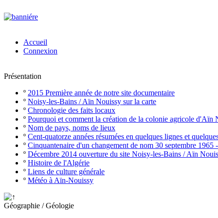
Accueil
Connexion
Présentation
º
2015 Première année de notre site documentaire
º
Noisy-les-Bains / Aïn Nouissy sur la carte
º
Chronologie des faits locaux
º
Pourquoi et comment la création de la colonie agricole d'Aïn
º
Nom de pays, noms de lieux
º
Cent-quatorze années résumées en quelques lignes et quelque
º
Cinquantenaire d'un changement de nom 30 septembre 1965 
º
Décembre 2014 ouverture du site Noisy-les-Bains / Aïn Noui
º
Histoire de l'Algérie
º
Liens de culture générale
º
Météo à Aïn-Nouissy
Géographie / Géologie