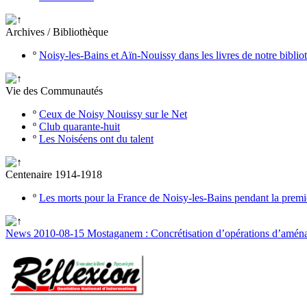
Archives / Bibliothèque
º
Noisy-les-Bains et Aïn-Nouissy dans les livres de notre bibli
Vie des Communautés
º
Ceux de Noisy Nouissy sur le Net
º
Club quarante-huit
º
Les Noiséens ont du talent
Centenaire 1914-1918
º
Les morts pour la France de Noisy-les-Bains pendant la prem
News 2010-08-15 Mostaganem : Concrétisation d’opérations d’amén