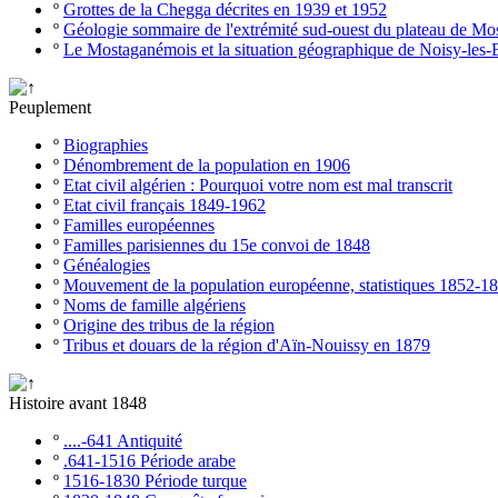
º
Grottes de la Chegga décrites en 1939 et 1952
º
Géologie sommaire de l'extrémité sud-ouest du plateau de M
º
Le Mostaganémois et la situation géographique de Noisy-les-
Peuplement
º
Biographies
º
Dénombrement de la population en 1906
º
Etat civil algérien : Pourquoi votre nom est mal transcrit
º
Etat civil français 1849-1962
º
Familles européennes
º
Familles parisiennes du 15e convoi de 1848
º
Généalogies
º
Mouvement de la population européenne, statistiques 1852-1
º
Noms de famille algériens
º
Origine des tribus de la région
º
Tribus et douars de la région d'Aïn-Nouissy en 1879
Histoire avant 1848
º
....-641 Antiquité
º
.641-1516 Période arabe
º
1516-1830 Période turque