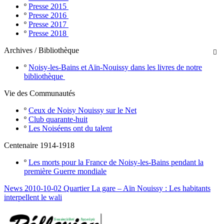
º
Presse 2015
º
Presse 2016
º
Presse 2017
º
Presse 2018
Archives / Bibliothèque

º
Noisy-les-Bains et Aïn-Nouissy dans les livres de notre
bibliothèque
Vie des Communautés
º
Ceux de Noisy Nouissy sur le Net
º
Club quarante-huit
º
Les Noiséens ont du talent
Centenaire 1914-1918
º
Les morts pour la France de Noisy-les-Bains pendant la
première Guerre mondiale
News 2010-10-02 Quartier La gare – Aïn Nouissy : Les habitants
interpellent le wali