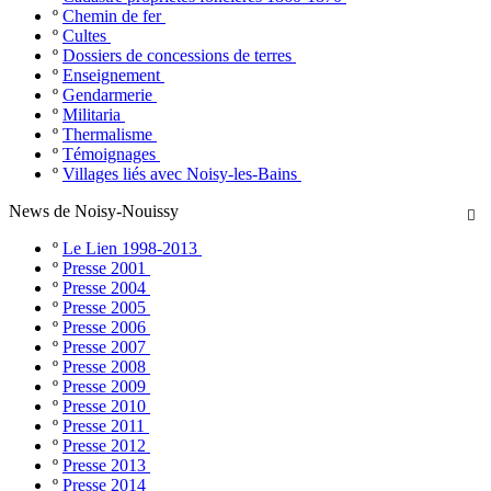
º
Chemin de fer
º
Cultes
º
Dossiers de concessions de terres
º
Enseignement
º
Gendarmerie
º
Militaria
º
Thermalisme
º
Témoignages
º
Villages liés avec Noisy-les-Bains
News de Noisy-Nouissy

º
Le Lien 1998-2013
º
Presse 2001
º
Presse 2004
º
Presse 2005
º
Presse 2006
º
Presse 2007
º
Presse 2008
º
Presse 2009
º
Presse 2010
º
Presse 2011
º
Presse 2012
º
Presse 2013
º
Presse 2014