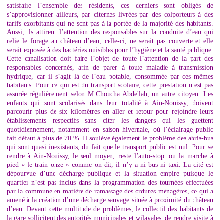
satisfaire l’ensemble des résidents, ces derniers sont obligés de
s’approvisionner ailleurs, par citernes livrées par des colporteurs à des
tarifs exorbitants qui ne sont pas à la portée de la majorité des habitants.
Aussi, ils attirent l’attention des responsables sur la conduite d’eau qui
relie le forage au château d’eau, celle-ci, ne serait pas couverte et elle
serait exposée à des bactéries nuisibles pour l’hygiène et la santé publique.
Cette canalisation doit faire l’objet de toute l’attention de la part des
responsables concernés, afin de parer à toute maladie à transmission
hydrique, car il s’agit là de l’eau potable, consommée par ces mêmes
habitants. Pour ce qui est du transport scolaire, cette prestation n’est pas
assurée régulièrement selon M.Choucha Abdellah, un autre citoyen. Les
enfants qui sont scolarisés dans leur totalité à Ain-Nouissy, doivent
parcourir plus de six kilomètres en aller et retour pour rejoindre leurs
établissements respectifs sans citer les dangers qui les guettent
quotidiennement, notamment en saison hivernale, où l’éclairage public
fait défaut à plus de 70 %. Il soulève également le problème des abris-bus
qui sont quasi inexistants, du fait que le transport public est nul. Pour se
rendre à Ain-Nouissy, le seul moyen, reste l’auto-stop, ou la marche à
pied « le train onze » comme on dit, il n’y a ni bus ni taxi. La cité est
dépourvue d’une décharge publique et la situation empire puisque le
quartier n’est pas inclus dans la programmation des tournées effectuées
par la commune en matière de ramassage des ordures ménagères, ce qui a
amené à la création d’une décharge sauvage située à proximité du château
d’eau. Devant cette multitude de problèmes, le collectif des habitants de
la gare sollicitent des autorités municipales et wilayales, de rendre visite à