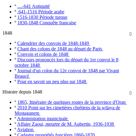
º
....-641 Antiquité
º
.641-1516 Période arabe
º
1516-1830 Période turque
º
1830-1848 Conquête française
1848

º
Calendrier des convois de 1848-1849
º
Chant des colons de 1848 au départ de Paris
º
Convois et colons de 1848
º
Discours prononcés lors du départ du 1er convoi le 8
octobre 1848
º
Journal d'un colon du 12e convoi de 1848 par Vivant
Beaucé
º
Pour en savoir un peu plus sur 1848
Histoire depuis 1848

º
1865, Itinéraire de quelques routes de la province d'Oran
º
2010 Point sur les cimetières chrétiens de la wilaya de
Mostaganem
º
Administration municipale
º
Affaire Zaoui, meurtre de M. Aubertin, 1936-1938
º
Aviation
º
Cadastre propriétés foncières 1860-1870