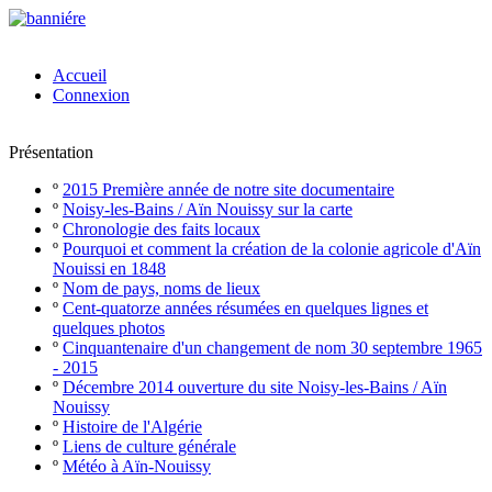
Accueil
Connexion
Présentation
º
2015 Première année de notre site documentaire
º
Noisy-les-Bains / Aïn Nouissy sur la carte
º
Chronologie des faits locaux
º
Pourquoi et comment la création de la colonie agricole d'Aïn
Nouissi en 1848
º
Nom de pays, noms de lieux
º
Cent-quatorze années résumées en quelques lignes et
quelques photos
º
Cinquantenaire d'un changement de nom 30 septembre 1965
- 2015
º
Décembre 2014 ouverture du site Noisy-les-Bains / Aïn
Nouissy
º
Histoire de l'Algérie
º
Liens de culture générale
º
Météo à Aïn-Nouissy