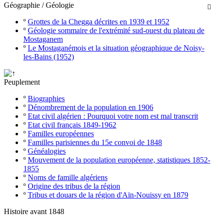
Géographie / Géologie

º
Grottes de la Chegga décrites en 1939 et 1952
º
Géologie sommaire de l'extrémité sud-ouest du plateau de
Mostaganem
º
Le Mostaganémois et la situation géographique de Noisy-
les-Bains (1952)
Peuplement
º
Biographies
º
Dénombrement de la population en 1906
º
Etat civil algérien : Pourquoi votre nom est mal transcrit
º
Etat civil français 1849-1962
º
Familles européennes
º
Familles parisiennes du 15e convoi de 1848
º
Généalogies
º
Mouvement de la population européenne, statistiques 1852-
1855
º
Noms de famille algériens
º
Origine des tribus de la région
º
Tribus et douars de la région d'Aïn-Nouissy en 1879
Histoire avant 1848