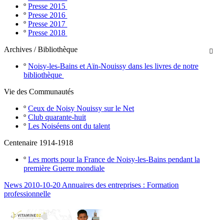
º
Presse 2015
º
Presse 2016
º
Presse 2017
º
Presse 2018
Archives / Bibliothèque

º
Noisy-les-Bains et Aïn-Nouissy dans les livres de notre
bibliothèque
Vie des Communautés
º
Ceux de Noisy Nouissy sur le Net
º
Club quarante-huit
º
Les Noiséens ont du talent
Centenaire 1914-1918
º
Les morts pour la France de Noisy-les-Bains pendant la
première Guerre mondiale
News 2010-10-20 Annuaires des entreprises : Formation
professionnelle