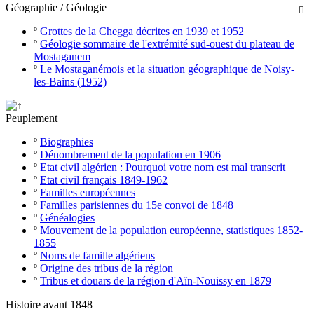
Géographie / Géologie

º
Grottes de la Chegga décrites en 1939 et 1952
º
Géologie sommaire de l'extrémité sud-ouest du plateau de
Mostaganem
º
Le Mostaganémois et la situation géographique de Noisy-
les-Bains (1952)
Peuplement
º
Biographies
º
Dénombrement de la population en 1906
º
Etat civil algérien : Pourquoi votre nom est mal transcrit
º
Etat civil français 1849-1962
º
Familles européennes
º
Familles parisiennes du 15e convoi de 1848
º
Généalogies
º
Mouvement de la population européenne, statistiques 1852-
1855
º
Noms de famille algériens
º
Origine des tribus de la région
º
Tribus et douars de la région d'Aïn-Nouissy en 1879
Histoire avant 1848