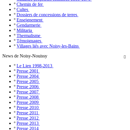
º
Chemin de fer
º
Cultes
º
Dossiers de concessions de terres
º
Enseignement
º
Gendarmerie
º
Militaria
º
Thermalisme
º
Témoignages
º
Villages liés avec Noisy-les-Bains
News de Noisy-Nouissy

º
Le Lien 1998-2013
º
Presse 2001
º
Presse 2004
º
Presse 2005
º
Presse 2006
º
Presse 2007
º
Presse 2008
º
Presse 2009
º
Presse 2010
º
Presse 2011
º
Presse 2012
º
Presse 2013
º
Presse 2014