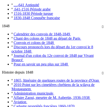
º
....-641 Antiquité
º
.641-1516 Période arabe
º
1516-1830 Période turque
º
1830-1848 Conquête française
1848

º
Calendrier des convois de 1848-1849
º
Chant des colons de 1848 au départ de Paris
º
Convois et colons de 1848
º
Discours prononcés lors du départ du 1er convoi le 8
octobre 1848
º
Journal d'un colon du 12e convoi de 1848 par Vivant
Beaucé
º
Pour en savoir un peu plus sur 1848
Histoire depuis 1848

º
1865, Itinéraire de quelques routes de la province d'Oran
º
2010 Point sur les cimetières chrétiens de la wilaya de
Mostaganem
º
Administration municipale
º
Affaire Zaoui, meurtre de M. Aubertin, 1936-1938
º
Aviation
º
Cadastre propriétés foncières 1860-1870