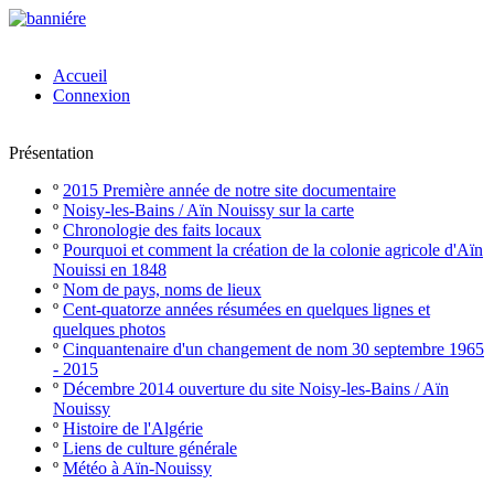
Accueil
Connexion
Présentation
º
2015 Première année de notre site documentaire
º
Noisy-les-Bains / Aïn Nouissy sur la carte
º
Chronologie des faits locaux
º
Pourquoi et comment la création de la colonie agricole d'Aïn
Nouissi en 1848
º
Nom de pays, noms de lieux
º
Cent-quatorze années résumées en quelques lignes et
quelques photos
º
Cinquantenaire d'un changement de nom 30 septembre 1965
- 2015
º
Décembre 2014 ouverture du site Noisy-les-Bains / Aïn
Nouissy
º
Histoire de l'Algérie
º
Liens de culture générale
º
Météo à Aïn-Nouissy