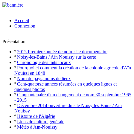
Accueil
Connexion
Présentation
º
2015 Première année de notre site documentaire
º
Noisy-les-Bains / Aïn Nouissy sur la carte
º
Chronologie des faits locaux
º
Pourquoi et comment la création de la colonie agricole d'Aïn
Nouissi en 1848
º
Nom de pays, noms de lieux
º
Cent-quatorze années résumées en quelques lignes et
quelques photos
º
Cinquantenaire d'un changement de nom 30 septembre 1965
- 2015
º
Décembre 2014 ouverture du site Noisy-les-Bains / Aïn
Nouissy
º
Histoire de l'Algérie
º
Liens de culture générale
º
Météo à Aïn-Nouissy