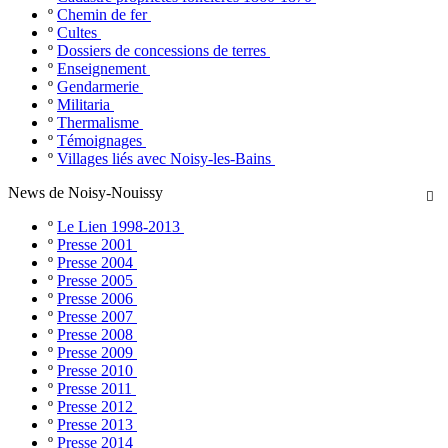
º
Chemin de fer
º
Cultes
º
Dossiers de concessions de terres
º
Enseignement
º
Gendarmerie
º
Militaria
º
Thermalisme
º
Témoignages
º
Villages liés avec Noisy-les-Bains
News de Noisy-Nouissy

º
Le Lien 1998-2013
º
Presse 2001
º
Presse 2004
º
Presse 2005
º
Presse 2006
º
Presse 2007
º
Presse 2008
º
Presse 2009
º
Presse 2010
º
Presse 2011
º
Presse 2012
º
Presse 2013
º
Presse 2014