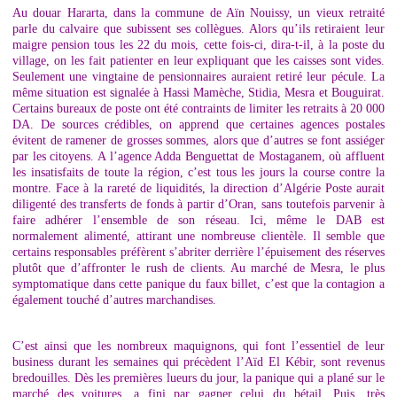
Au douar Hararta, dans la commune de Aïn Nouissy, un vieux retraité
parle du calvaire que subissent ses collègues. Alors qu’ils retiraient leur
maigre pension tous les 22 du mois, cette fois-ci, dira-t-il, à la poste du
village, on les fait patienter en leur expliquant que les caisses sont vides.
Seulement une vingtaine de pensionnaires auraient retiré leur pécule. La
même situation est signalée à Hassi Mamèche, Stidia, Mesra et Bouguirat.
Certains bureaux de poste ont été contraints de limiter les retraits à 20 000
DA. De sources crédibles, on apprend que certaines agences postales
évitent de ramener de grosses sommes, alors que d’autres se font assiéger
par les citoyens. A l’agence Adda Benguettat de Mostaganem, où affluent
les insatisfaits de toute la région, c’est tous les jours la course contre la
montre. Face à la rareté de liquidités, la direction d’Algérie Poste aurait
diligenté des transferts de fonds à partir d’Oran, sans toutefois parvenir à
faire adhérer l’ensemble de son réseau. Ici, même le DAB est
normalement alimenté, attirant une nombreuse clientèle. Il semble que
certains responsables préfèrent s’abriter derrière l’épuisement des réserves
plutôt que d’affronter le rush de clients. Au marché de Mesra, le plus
symptomatique dans cette panique du faux billet, c’est que la contagion a
également touché d’autres marchandises.
C’est ainsi que les nombreux maquignons, qui font l’essentiel de leur
business durant les semaines qui précèdent l’Aïd El Kébir, sont revenus
bredouilles. Dès les premières lueurs du jour, la panique qui a plané sur le
marché des voitures, a fini par gagner celui du bétail. Puis, très