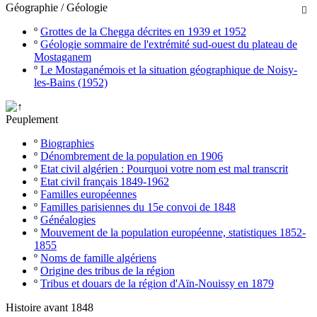
Géographie / Géologie

º
Grottes de la Chegga décrites en 1939 et 1952
º
Géologie sommaire de l'extrémité sud-ouest du plateau de
Mostaganem
º
Le Mostaganémois et la situation géographique de Noisy-
les-Bains (1952)
Peuplement
º
Biographies
º
Dénombrement de la population en 1906
º
Etat civil algérien : Pourquoi votre nom est mal transcrit
º
Etat civil français 1849-1962
º
Familles européennes
º
Familles parisiennes du 15e convoi de 1848
º
Généalogies
º
Mouvement de la population européenne, statistiques 1852-
1855
º
Noms de famille algériens
º
Origine des tribus de la région
º
Tribus et douars de la région d'Aïn-Nouissy en 1879
Histoire avant 1848