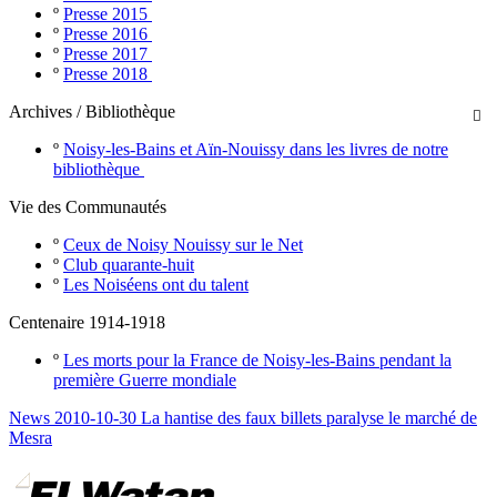
º
Presse 2015
º
Presse 2016
º
Presse 2017
º
Presse 2018
Archives / Bibliothèque

º
Noisy-les-Bains et Aïn-Nouissy dans les livres de notre
bibliothèque
Vie des Communautés
º
Ceux de Noisy Nouissy sur le Net
º
Club quarante-huit
º
Les Noiséens ont du talent
Centenaire 1914-1918
º
Les morts pour la France de Noisy-les-Bains pendant la
première Guerre mondiale
News 2010-10-30 La hantise des faux billets paralyse le marché de
Mesra