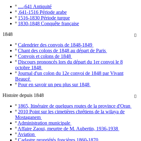
º
....-641 Antiquité
º
.641-1516 Période arabe
º
1516-1830 Période turque
º
1830-1848 Conquête française
1848

º
Calendrier des convois de 1848-1849
º
Chant des colons de 1848 au départ de Paris
º
Convois et colons de 1848
º
Discours prononcés lors du départ du 1er convoi le 8
octobre 1848
º
Journal d'un colon du 12e convoi de 1848 par Vivant
Beaucé
º
Pour en savoir un peu plus sur 1848
Histoire depuis 1848

º
1865, Itinéraire de quelques routes de la province d'Oran
º
2010 Point sur les cimetières chrétiens de la wilaya de
Mostaganem
º
Administration municipale
º
Affaire Zaoui, meurtre de M. Aubertin, 1936-1938
º
Aviation
º
Cadastre propriétés foncières 1860-1870