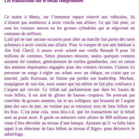
Les transactions sur le bétail compromises
Ce matin à Mesra, sur l’immense espace réservé aux véhicules, ils
n’étaient pas nombreux à avoir conclu une affaire. Ce qui fait peur, ce
sont les voitures neuves ou les grosses cylindrées qui se négocient en
centaines de millions.
Laïd qui ne rate aucune occasion pour aller au marché fait partie des rares
acheteurs à avoir conclu une affaire. Pour le compte de son ami habitant à
Aïn Sidi Cherif, il assure avoir acheté une vieille Renault 9 pour 34
millions de centimes. Selon plusieurs témoins, seules quelques voitures
auraient été vendues, généralement de vieilles guimbardes, ceci en raison
des sommes importantes engagées pour des voitures récentes. Comme ici
personne ne songe à régler ses achats avec un chèque, on craint que ce
marché, jadis florissant, ne finisse par perdre son leadership. Mechati,
maquignon de son état, nous assure que lui-même ne fait plus confiance à
l’argent qui circule. Ce fellah sait parfaitement que dans les liasses de
vrais billets, il est aisé de glisser de fausses coupures. Ne pouvant pas
contrôler de grosses sommes, lui et ses collègues, qui brassent de l’argent
dans des sacs de jute, ne veulent pas se retrouver avec de faux billets sur
les bras. C’est pour cela, nous dira-t-il, que les transactions sur le bétail
sont au point mort. Il garde en mémoire cette affaire de 800 millions qui
vient d’être dévoilée au niveau d’une banque. Ajoutant qu’il «a fallu faire
appel à un détecteur de faux billets au niveau d’Alger» pour découvrir le
subterfuge.