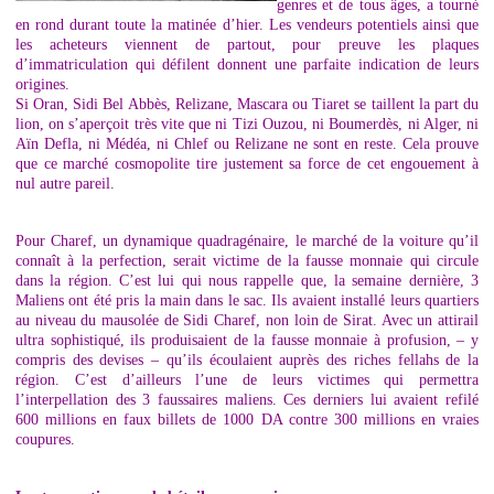
genres et de tous âges, a tourné
en rond durant toute la matinée d’hier. Les vendeurs potentiels ainsi que
les acheteurs viennent de partout, pour preuve les plaques
d’immatriculation qui défilent donnent une parfaite indication de leurs
origines.
Si Oran, Sidi Bel Abbès, Relizane, Mascara ou Tiaret se taillent la part du
lion, on s’aperçoit très vite que ni Tizi Ouzou, ni Boumerdès, ni Alger, ni
Aïn Defla, ni Médéa, ni Chlef ou Relizane ne sont en reste. Cela prouve
que ce marché cosmopolite tire justement sa force de cet engouement à
nul autre pareil.
Pour Charef, un dynamique quadragénaire, le marché de la voiture qu’il
connaît à la perfection, serait victime de la fausse monnaie qui circule
dans la région. C’est lui qui nous rappelle que, la semaine dernière, 3
Maliens ont été pris la main dans le sac. Ils avaient installé leurs quartiers
au niveau du mausolée de Sidi Charef, non loin de Sirat. Avec un attirail
ultra sophistiqué, ils produisaient de la fausse monnaie à profusion, – y
compris des devises – qu’ils écoulaient auprès des riches fellahs de la
région. C’est d’ailleurs l’une de leurs victimes qui permettra
l’interpellation des 3 faussaires maliens. Ces derniers lui avaient refilé
600 millions en faux billets de 1000 DA contre 300 millions en vraies
coupures.