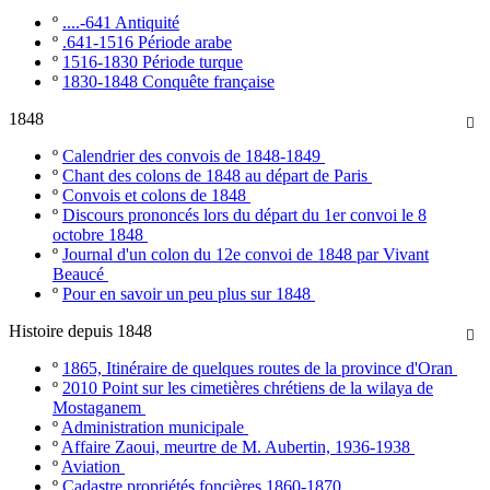
º
....-641 Antiquité
º
.641-1516 Période arabe
º
1516-1830 Période turque
º
1830-1848 Conquête française
1848

º
Calendrier des convois de 1848-1849
º
Chant des colons de 1848 au départ de Paris
º
Convois et colons de 1848
º
Discours prononcés lors du départ du 1er convoi le 8
octobre 1848
º
Journal d'un colon du 12e convoi de 1848 par Vivant
Beaucé
º
Pour en savoir un peu plus sur 1848
Histoire depuis 1848

º
1865, Itinéraire de quelques routes de la province d'Oran
º
2010 Point sur les cimetières chrétiens de la wilaya de
Mostaganem
º
Administration municipale
º
Affaire Zaoui, meurtre de M. Aubertin, 1936-1938
º
Aviation
º
Cadastre propriétés foncières 1860-1870