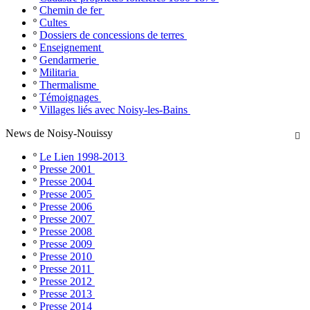
º
Chemin de fer
º
Cultes
º
Dossiers de concessions de terres
º
Enseignement
º
Gendarmerie
º
Militaria
º
Thermalisme
º
Témoignages
º
Villages liés avec Noisy-les-Bains
News de Noisy-Nouissy

º
Le Lien 1998-2013
º
Presse 2001
º
Presse 2004
º
Presse 2005
º
Presse 2006
º
Presse 2007
º
Presse 2008
º
Presse 2009
º
Presse 2010
º
Presse 2011
º
Presse 2012
º
Presse 2013
º
Presse 2014