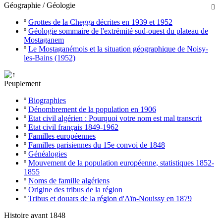
Géographie / Géologie

º
Grottes de la Chegga décrites en 1939 et 1952
º
Géologie sommaire de l'extrémité sud-ouest du plateau de
Mostaganem
º
Le Mostaganémois et la situation géographique de Noisy-
les-Bains (1952)
Peuplement
º
Biographies
º
Dénombrement de la population en 1906
º
Etat civil algérien : Pourquoi votre nom est mal transcrit
º
Etat civil français 1849-1962
º
Familles européennes
º
Familles parisiennes du 15e convoi de 1848
º
Généalogies
º
Mouvement de la population européenne, statistiques 1852-
1855
º
Noms de famille algériens
º
Origine des tribus de la région
º
Tribus et douars de la région d'Aïn-Nouissy en 1879
Histoire avant 1848