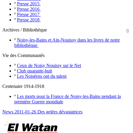
º
Presse 2015
º
Presse 2016
º
Presse 2017
º
Presse 2018
Archives / Bibliothèque

º
Noisy-les-Bains et Aïn-Nouissy dans les livres de notre
bibliothèque
Vie des Communautés
º
Ceux de Noisy Nouissy sur le Net
º
Club quarante-huit
º
Les Noiséens ont du talent
Centenaire 1914-1918
º
Les morts pour la France de Noisy-les-Bains pendant la
première Guerre mondiale
News 2011-01-26 Des gelées dévastatrices