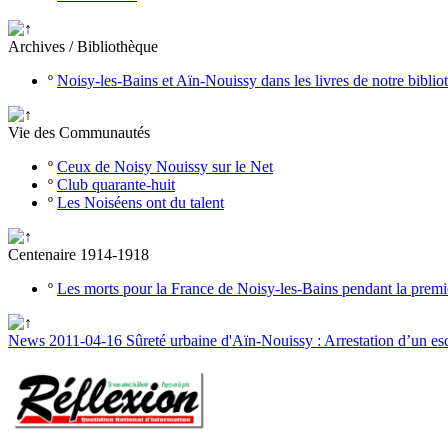
Archives / Bibliothèque
º
Noisy-les-Bains et Aïn-Nouissy dans les livres de notre bibli
Vie des Communautés
º
Ceux de Noisy Nouissy sur le Net
º
Club quarante-huit
º
Les Noiséens ont du talent
Centenaire 1914-1918
º
Les morts pour la France de Noisy-les-Bains pendant la prem
News 2011-04-16 Sûreté urbaine d'Aïn-Nouissy : Arrestation d’un es