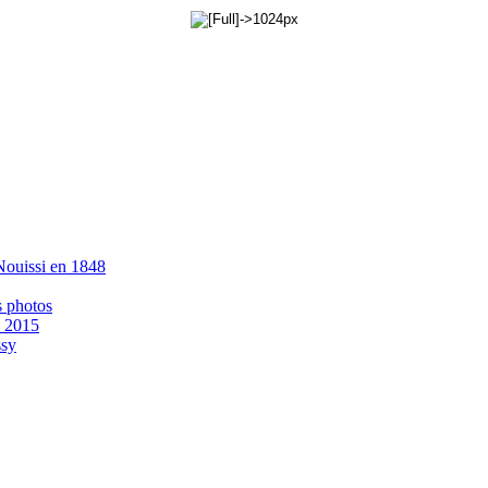
 Nouissi en 1848
s photos
- 2015
ssy