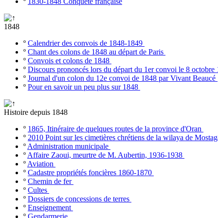
º
1830-1848 Conquête française
1848
º
Calendrier des convois de 1848-1849
º
Chant des colons de 1848 au départ de Paris
º
Convois et colons de 1848
º
Discours prononcés lors du départ du 1er convoi le 8 octobr
º
Journal d'un colon du 12e convoi de 1848 par Vivant Beaucé
º
Pour en savoir un peu plus sur 1848
Histoire depuis 1848
º
1865, Itinéraire de quelques routes de la province d'Oran
º
2010 Point sur les cimetières chrétiens de la wilaya de Most
º
Administration municipale
º
Affaire Zaoui, meurtre de M. Aubertin, 1936-1938
º
Aviation
º
Cadastre propriétés foncières 1860-1870
º
Chemin de fer
º
Cultes
º
Dossiers de concessions de terres
º
Enseignement
º
Gendarmerie