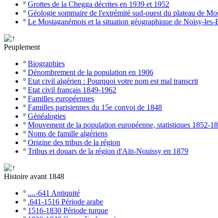
º
Grottes de la Chegga décrites en 1939 et 1952
º
Géologie sommaire de l'extrémité sud-ouest du plateau de M
º
Le Mostaganémois et la situation géographique de Noisy-les-
Peuplement
º
Biographies
º
Dénombrement de la population en 1906
º
Etat civil algérien : Pourquoi votre nom est mal transcrit
º
Etat civil français 1849-1962
º
Familles européennes
º
Familles parisiennes du 15e convoi de 1848
º
Généalogies
º
Mouvement de la population européenne, statistiques 1852-1
º
Noms de famille algériens
º
Origine des tribus de la région
º
Tribus et douars de la région d'Aïn-Nouissy en 1879
Histoire avant 1848
º
....-641 Antiquité
º
.641-1516 Période arabe
º
1516-1830 Période turque