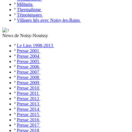
º
Militaria
º
Thermalisme
º
Témoignages
º
Villages liés avec Noisy-les-Bains
News de Noisy-Nouissy
º
Le Lien 1998-2013
º
Presse 2001
º
Presse 2004
º
Presse 2005
º
Presse 2006
º
Presse 2007
º
Presse 2008
º
Presse 2009
º
Presse 2010
º
Presse 2011
º
Presse 2012
º
Presse 2013
º
Presse 2014
º
Presse 2015
º
Presse 2016
º
Presse 2017
º
Presse 2018