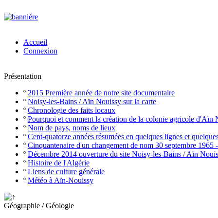
Accueil
Connexion
Présentation
º
2015 Première année de notre site documentaire
º
Noisy-les-Bains / Aïn Nouissy sur la carte
º
Chronologie des faits locaux
º
Pourquoi et comment la création de la colonie agricole d'Aïn
º
Nom de pays, noms de lieux
º
Cent-quatorze années résumées en quelques lignes et quelque
º
Cinquantenaire d'un changement de nom 30 septembre 1965 
º
Décembre 2014 ouverture du site Noisy-les-Bains / Aïn Noui
º
Histoire de l'Algérie
º
Liens de culture générale
º
Météo à Aïn-Nouissy
Géographie / Géologie