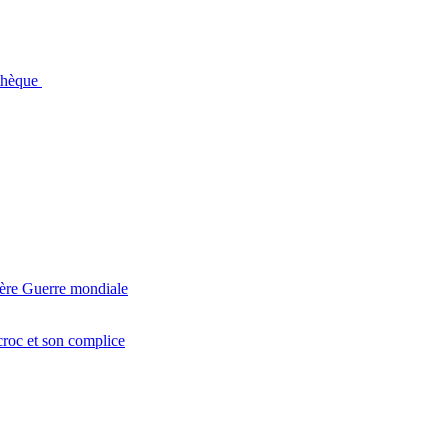
othèque
ière Guerre mondiale
croc et son complice