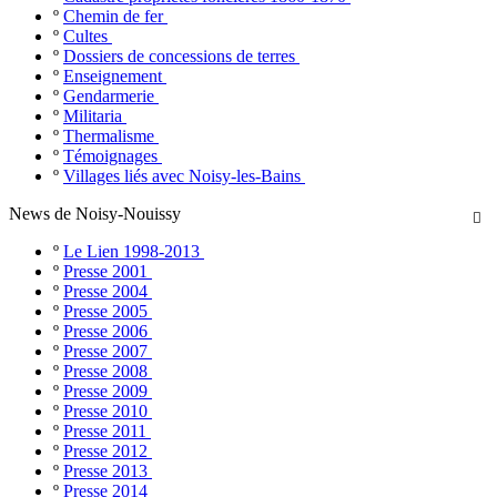
º
Chemin de fer
º
Cultes
º
Dossiers de concessions de terres
º
Enseignement
º
Gendarmerie
º
Militaria
º
Thermalisme
º
Témoignages
º
Villages liés avec Noisy-les-Bains
News de Noisy-Nouissy

º
Le Lien 1998-2013
º
Presse 2001
º
Presse 2004
º
Presse 2005
º
Presse 2006
º
Presse 2007
º
Presse 2008
º
Presse 2009
º
Presse 2010
º
Presse 2011
º
Presse 2012
º
Presse 2013
º
Presse 2014