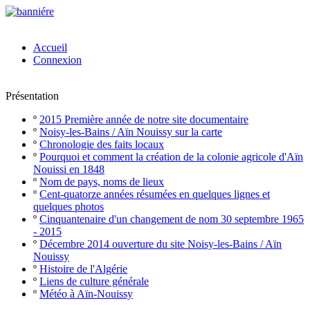
Accueil
Connexion
Présentation
º
2015 Première année de notre site documentaire
º
Noisy-les-Bains / Aïn Nouissy sur la carte
º
Chronologie des faits locaux
º
Pourquoi et comment la création de la colonie agricole d'Aïn
Nouissi en 1848
º
Nom de pays, noms de lieux
º
Cent-quatorze années résumées en quelques lignes et
quelques photos
º
Cinquantenaire d'un changement de nom 30 septembre 1965
- 2015
º
Décembre 2014 ouverture du site Noisy-les-Bains / Aïn
Nouissy
º
Histoire de l'Algérie
º
Liens de culture générale
º
Météo à Aïn-Nouissy