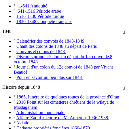
º
....-641 Antiquité
º
.641-1516 Période arabe
º
1516-1830 Période turque
º
1830-1848 Conquête française
1848

º
Calendrier des convois de 1848-1849
º
Chant des colons de 1848 au départ de Paris
º
Convois et colons de 1848
º
Discours prononcés lors du départ du 1er convoi le 8
octobre 1848
º
Journal d'un colon du 12e convoi de 1848 par Vivant
Beaucé
º
Pour en savoir un peu plus sur 1848
Histoire depuis 1848

º
1865, Itinéraire de quelques routes de la province d'Oran
º
2010 Point sur les cimetières chrétiens de la wilaya de
Mostaganem
º
Administration municipale
º
Affaire Zaoui, meurtre de M. Aubertin, 1936-1938
º
Aviation
º
Cadastre propriétés foncières 1860-1870