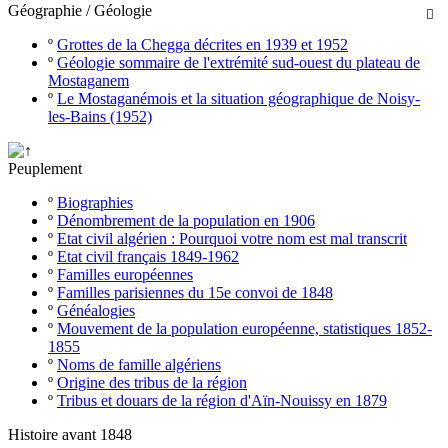
Géographie / Géologie

º
Grottes de la Chegga décrites en 1939 et 1952
º
Géologie sommaire de l'extrémité sud-ouest du plateau de
Mostaganem
º
Le Mostaganémois et la situation géographique de Noisy-
les-Bains (1952)
Peuplement
º
Biographies
º
Dénombrement de la population en 1906
º
Etat civil algérien : Pourquoi votre nom est mal transcrit
º
Etat civil français 1849-1962
º
Familles européennes
º
Familles parisiennes du 15e convoi de 1848
º
Généalogies
º
Mouvement de la population européenne, statistiques 1852-
1855
º
Noms de famille algériens
º
Origine des tribus de la région
º
Tribus et douars de la région d'Aïn-Nouissy en 1879
Histoire avant 1848