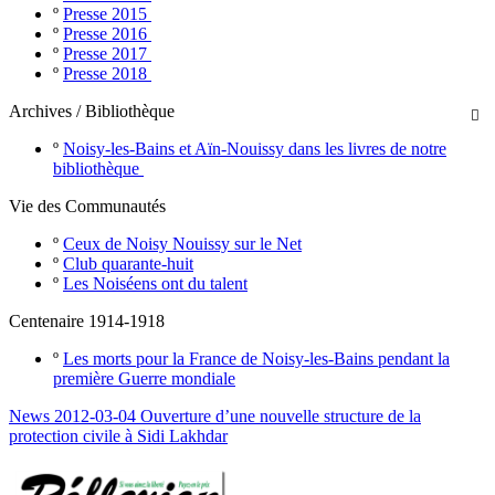
º
Presse 2015
º
Presse 2016
º
Presse 2017
º
Presse 2018
Archives / Bibliothèque

º
Noisy-les-Bains et Aïn-Nouissy dans les livres de notre
bibliothèque
Vie des Communautés
º
Ceux de Noisy Nouissy sur le Net
º
Club quarante-huit
º
Les Noiséens ont du talent
Centenaire 1914-1918
º
Les morts pour la France de Noisy-les-Bains pendant la
première Guerre mondiale
News 2012-03-04 Ouverture d’une nouvelle structure de la
protection civile à Sidi Lakhdar