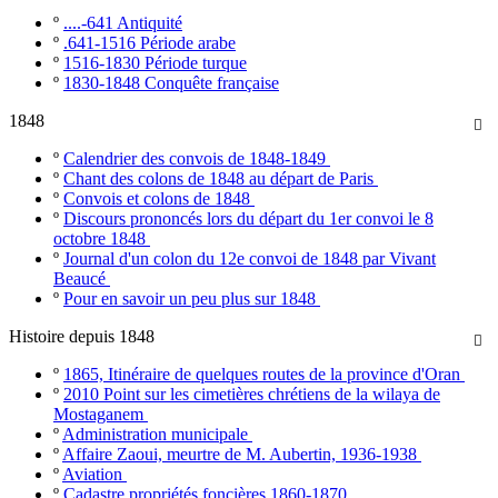
º
....-641 Antiquité
º
.641-1516 Période arabe
º
1516-1830 Période turque
º
1830-1848 Conquête française
1848

º
Calendrier des convois de 1848-1849
º
Chant des colons de 1848 au départ de Paris
º
Convois et colons de 1848
º
Discours prononcés lors du départ du 1er convoi le 8
octobre 1848
º
Journal d'un colon du 12e convoi de 1848 par Vivant
Beaucé
º
Pour en savoir un peu plus sur 1848
Histoire depuis 1848

º
1865, Itinéraire de quelques routes de la province d'Oran
º
2010 Point sur les cimetières chrétiens de la wilaya de
Mostaganem
º
Administration municipale
º
Affaire Zaoui, meurtre de M. Aubertin, 1936-1938
º
Aviation
º
Cadastre propriétés foncières 1860-1870