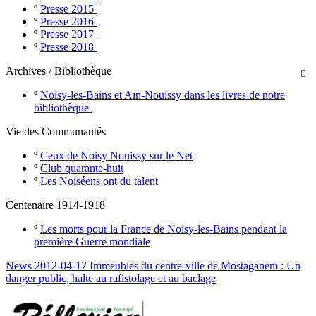
º
Presse 2015
º
Presse 2016
º
Presse 2017
º
Presse 2018
Archives / Bibliothèque

º
Noisy-les-Bains et Aïn-Nouissy dans les livres de notre
bibliothèque
Vie des Communautés
º
Ceux de Noisy Nouissy sur le Net
º
Club quarante-huit
º
Les Noiséens ont du talent
Centenaire 1914-1918
º
Les morts pour la France de Noisy-les-Bains pendant la
première Guerre mondiale
News 2012-04-17 Immeubles du centre-ville de Mostaganem : Un
danger public, halte au rafistolage et au baclage