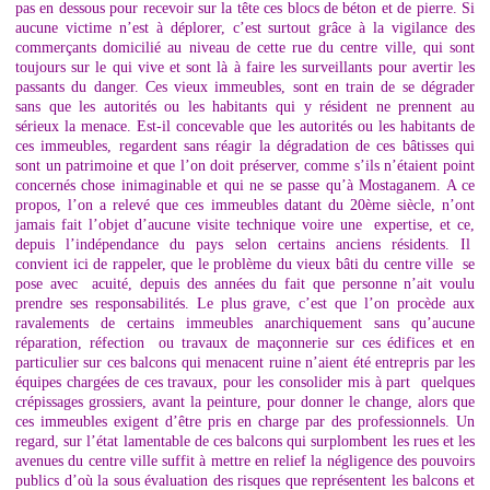
pas en dessous pour recevoir sur la tête ces blocs de béton et de pierre. Si
aucune victime n’est à déplorer, c’est surtout grâce à la vigilance des
commerçants domicilié au niveau de cette rue du centre ville, qui sont
toujours sur le qui vive et sont là à faire les surveillants pour avertir les
passants du danger. Ces vieux immeubles, sont en train de se dégrader
sans que les autorités ou les habitants qui y résident ne prennent au
sérieux la menace. Est-il concevable que les autorités ou les habitants de
ces immeubles, regardent sans réagir la dégradation de ces bâtisses qui
sont un patrimoine et que l’on doit préserver, comme s’ils n’étaient point
concernés chose inimaginable et qui ne se passe qu’à Mostaganem. A ce
propos, l’on a relevé que ces immeubles datant du 20ème siècle, n’ont
jamais fait l’objet d’aucune visite technique voire une expertise, et ce,
depuis l’indépendance du pays selon certains anciens résidents. Il
convient ici de rappeler, que le problème du vieux bâti du centre ville se
pose avec acuité, depuis des années du fait que personne n’ait voulu
prendre ses responsabilités. Le plus grave, c’est que l’on procède aux
ravalements de certains immeubles anarchiquement sans qu’aucune
réparation, réfection ou travaux de maçonnerie sur ces édifices et en
particulier sur ces balcons qui menacent ruine n’aient été entrepris par les
équipes chargées de ces travaux, pour les consolider mis à part quelques
crépissages grossiers, avant la peinture, pour donner le change, alors que
ces immeubles exigent d’être pris en charge par des professionnels. Un
regard, sur l’état lamentable de ces balcons qui surplombent les rues et les
avenues du centre ville suffit à mettre en relief la négligence des pouvoirs
publics d’où la sous évaluation des risques que représentent les balcons et