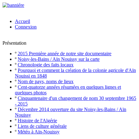
Accueil
Connexion
Présentation
º
2015 Première année de notre site documentaire
º
Noisy-les-Bains / Aïn Nouissy sur la carte
º
Chronologie des faits locaux
º
Pourquoi et comment la création de la colonie agricole d'Aïn
Nouissi en 1848
º
Nom de pays, noms de lieux
º
Cent-quatorze années résumées en quelques lignes et
quelques photos
º
Cinquantenaire d'un changement de nom 30 septembre 1965
- 2015
º
Décembre 2014 ouverture du site Noisy-les-Bains / Aïn
Nouissy
º
Histoire de l'Algérie
º
Liens de culture générale
º
Météo à Aïn-Nouissy