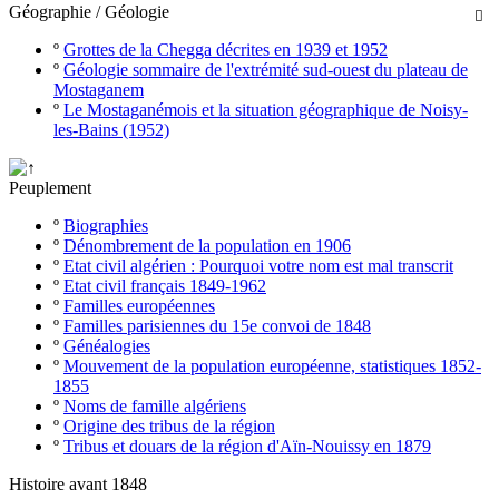
Géographie / Géologie

º
Grottes de la Chegga décrites en 1939 et 1952
º
Géologie sommaire de l'extrémité sud-ouest du plateau de
Mostaganem
º
Le Mostaganémois et la situation géographique de Noisy-
les-Bains (1952)
Peuplement
º
Biographies
º
Dénombrement de la population en 1906
º
Etat civil algérien : Pourquoi votre nom est mal transcrit
º
Etat civil français 1849-1962
º
Familles européennes
º
Familles parisiennes du 15e convoi de 1848
º
Généalogies
º
Mouvement de la population européenne, statistiques 1852-
1855
º
Noms de famille algériens
º
Origine des tribus de la région
º
Tribus et douars de la région d'Aïn-Nouissy en 1879
Histoire avant 1848