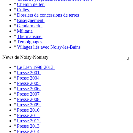
º
Chemin de fer
º
Cultes
º
Dossiers de concessions de terres
º
Enseignement
º
Gendarmerie
º
Militaria
º
Thermalisme
º
Témoignages
º
Villages liés avec Noisy-les-Bains
News de Noisy-Nouissy

º
Le Lien 1998-2013
º
Presse 2001
º
Presse 2004
º
Presse 2005
º
Presse 2006
º
Presse 2007
º
Presse 2008
º
Presse 2009
º
Presse 2010
º
Presse 2011
º
Presse 2012
º
Presse 2013
º
Presse 2014