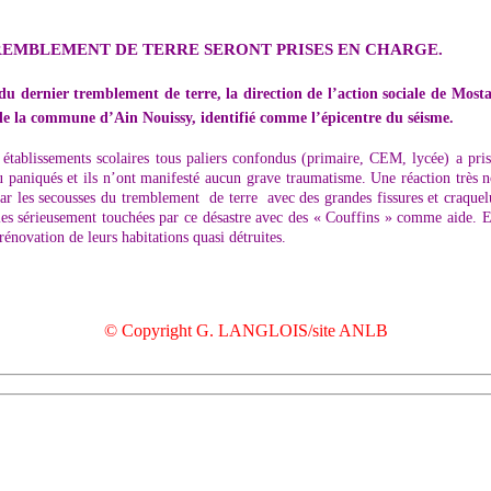
TREMBLEMENT DE TERRE SERONT PRISES EN CHARGE.
es du dernier tremblement de terre, la direction de l’action sociale de 
e la commune d’Ain Nouissy, identifié comme l’épicentre du séisme.
établissements scolaires tous paliers confondus (primaire, CEM, lycée) a pri
u paniqués et ils n’ont manifesté aucun grave traumatisme. Une réaction très no
nt par les secousses du tremblement de terre avec des grandes fissures et craqu
illes sérieusement touchées par ce désastre avec des « Couffins » comme aide. 
 rénovation de leurs habitations quasi détruites.
© Copyright G. LANGLOIS/site ANLB