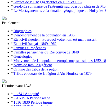
º
Grottes de la Chegga décrites en 1939 et 1952
º
Géologie sommaire de l'extrémité sud-ouest du plateau de M
º
Le Mostaganémois et la situation géographique de Noisy-les-
Peuplement
º
Biographies
º
Dénombrement de la population en 1906
º
Etat civil algérien : Pourquoi votre nom est mal transcrit
º
Etat civil français 1849-1962
º
Familles européennes
º
Familles parisiennes du 15e convoi de 1848
º
Généalogies
º
Mouvement de la population européenne, statistiques 1852-1
º
Noms de famille algériens
º
Origine des tribus de la région
º
Tribus et douars de la région d'Aïn-Nouissy en 1879
Histoire avant 1848
º
....-641 Antiquité
º
.641-1516 Période arabe
º
1516-1830 Période turque