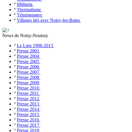
º
Militaria
º
Thermalisme
º
Témoignages
º
Villages liés avec Noisy-les-Bains
News de Noisy-Nouissy
º
Le Lien 1998-2013
º
Presse 2001
º
Presse 2004
º
Presse 2005
º
Presse 2006
º
Presse 2007
º
Presse 2008
º
Presse 2009
º
Presse 2010
º
Presse 2011
º
Presse 2012
º
Presse 2013
º
Presse 2014
º
Presse 2015
º
Presse 2016
º
Presse 2017
º
Presse 2018