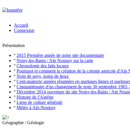
Accueil
Connexion
Présentation
º
2015 Première année de notre site documentaire
º
Noisy-les-Bains / Aïn Nouissy sur la carte
º
Chronologie des faits locaux
º
Pourquoi et comment la création de la colonie agricole d'Aïn
º
Nom de pays, noms de lieux
º
Cent-quatorze années résumées en quelques lignes et quelque
º
Cinquantenaire d'un changement de nom 30 septembre 1965 
º
Décembre 2014 ouverture du site Noisy-les-Bains / Aïn Noui
º
Histoire de l'Algérie
º
Liens de culture générale
º
Météo à Aïn-Nouissy
Géographie / Géologie