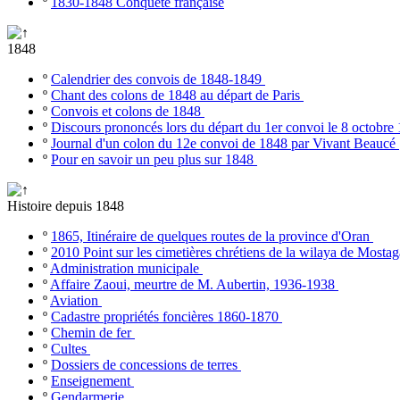
º
1830-1848 Conquête française
1848
º
Calendrier des convois de 1848-1849
º
Chant des colons de 1848 au départ de Paris
º
Convois et colons de 1848
º
Discours prononcés lors du départ du 1er convoi le 8 octobr
º
Journal d'un colon du 12e convoi de 1848 par Vivant Beaucé
º
Pour en savoir un peu plus sur 1848
Histoire depuis 1848
º
1865, Itinéraire de quelques routes de la province d'Oran
º
2010 Point sur les cimetières chrétiens de la wilaya de Most
º
Administration municipale
º
Affaire Zaoui, meurtre de M. Aubertin, 1936-1938
º
Aviation
º
Cadastre propriétés foncières 1860-1870
º
Chemin de fer
º
Cultes
º
Dossiers de concessions de terres
º
Enseignement
º
Gendarmerie