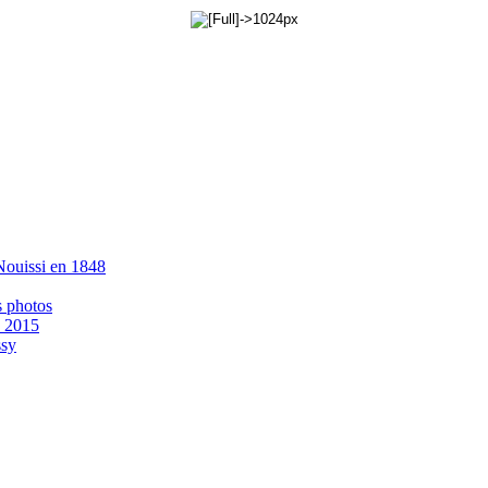
 Nouissi en 1848
s photos
- 2015
ssy