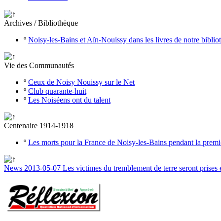
Archives / Bibliothèque
º
Noisy-les-Bains et Aïn-Nouissy dans les livres de notre bibli
Vie des Communautés
º
Ceux de Noisy Nouissy sur le Net
º
Club quarante-huit
º
Les Noiséens ont du talent
Centenaire 1914-1918
º
Les morts pour la France de Noisy-les-Bains pendant la prem
News 2013-05-07 Les victimes du tremblement de terre seront prises 