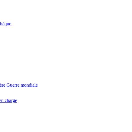
othèque
ière Guerre mondiale
en charge